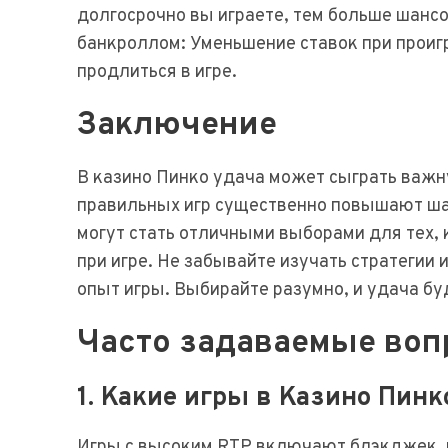
долгосрочно вы играете, тем больше шансо
банкроллом: Уменьшение ставок при проиг
продлиться в игре.
Заключение
В казино Пинко удача может сыграть важн
правильных игр существенно повышают ша
могут стать отличными выборами для тех,
при игре. Не забывайте изучать стратегии
опыт игры. Выбирайте разумно, и удача бу
Часто задаваемые воп
1. Какие игры в Казино Пин
Игры с высоким RTP включают блэкджек, п