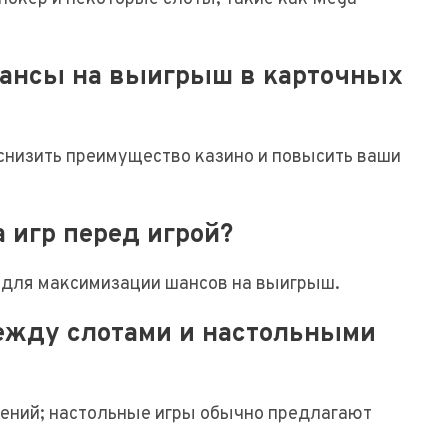
 шансы на выигрыш в карточных
снизить преимущество казино и повысить ваши
 игр перед игрой?
о для максимизации шансов на выигрыш.
между слотами и настольными
тений; настольные игры обычно предлагают