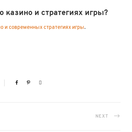
о казино и стратегиях игры?
но и современных стратегиях игры
.
NEXT