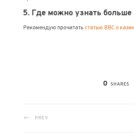
5. Где можно узнать больше 
Рекомендую прочитать
статью BBC о кази
0
SHARES
PREV