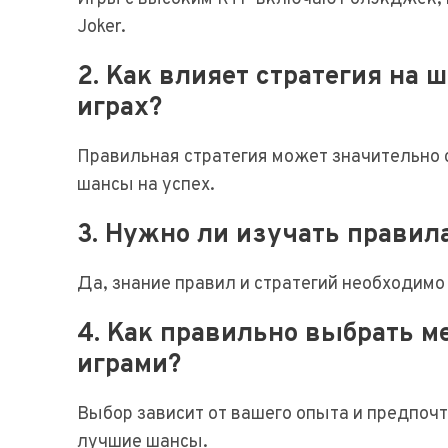
Joker.
2. Как влияет стратегия на
играх?
Правильная стратегия может значительно 
шансы на успех.
3. Нужно ли изучать правила
Да, знание правил и стратегий необходим
4. Как правильно выбрать 
играми?
Выбор зависит от вашего опыта и предпоч
лучшие шансы.