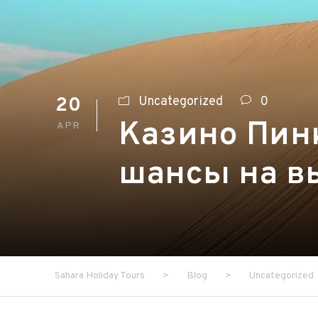
Uncategorized
0
20
Казино Пин
APR
шансы на 
Sahara Holiday Tours
>
Blog
>
Uncategorized