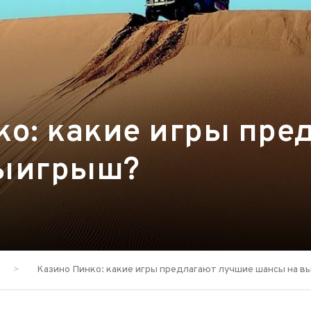
ко: какие игры пре
выигрыш?
>
Казино Пинко: какие игры предлагают лучшие шансы на 