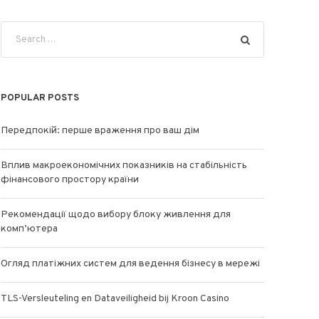
POPULAR POSTS
Передпокій: перше враження про ваш дім
Вплив макроекономічних показників на стабільність
фінансового простору країни
Рекомендації щодо вибору блоку живлення для
комп’ютера
Огляд платіжних систем для ведення бізнесу в мережі
TLS-Versleuteling en Dataveiligheid bij Kroon Casino