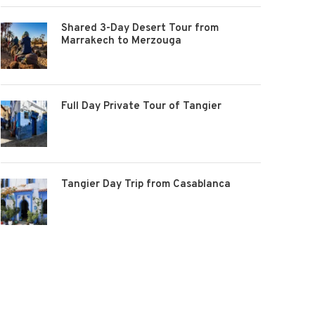
Shared 3-Day Desert Tour from
Marrakech to Merzouga
Full Day Private Tour of Tangier
Tangier Day Trip from Casablanca