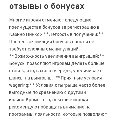
отзывы о бонусах
Многие игроки отмечают следующие
преимущества бонусов за регистрацию в
Казино Пинко:- **Легкость в получении:**
Процесс активации бонусов прост и не
требует сложных манипуляций.-
**Возможность увеличения выигрышей:**
Бонусы позволяют игрокам делать больше
ставок, что, в свою очередь, увеличивает
шансы на выигрыш.- **Приятные условия
wagering:** Условия отыгрыша часто более
выгодные по сравнению с другими
казино.Кроме того, опытные игроки
рекомендуют обращать внимание на
программы лояльности, которые позволяют