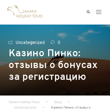
Uncategorized
0
Казино Пинко:
отзывы о бонусах
за регистрацию
Sahara Holiday Tours
>
Blog
>
Uncategorized
>
Казино Пинко: отзывы о