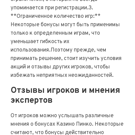
упоминается при регистрации.3.
**Ограниченное количество игр:**
Некоторые бонусы могут быть применимы
только к определенным играм, что
уменьшает гибкость их
использования.Поэтому прежде, чем
принимать решение, стоит изучить условия
акций и отзывы других игроков, чтобы
избежать неприятных неожиданностей.
Отзывы игроков и мнения
экспертов
От игроков можно услышать различные
мнения о бонусах Казино Пинко. Некоторые
считают, что бонусы действительно