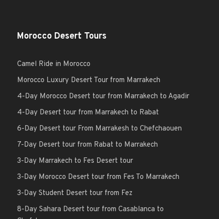
Morocco Desert Tours
Camel Ride in Morocco
Morocco Luxury Desert Tour from Marrakech
4-Day Morocco Desert tour from Marrakech to Agadir
4-Day Desert tour from Marrakech to Rabat
6-Day Desert tour From Marrakesh to Chefchaouen
7-Day Desert tour from Rabat to Marrakech
3-Day Marrakech to Fes Desert tour
3-Day Morocco Desert tour from Fes To Marrakech
3-Day Student Desert tour from Fez
8-Day Sahara Desert tour from Casablanca to