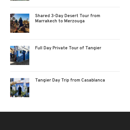
Shared 3-Day Desert Tour from
Marrakech to Merzouga
Full Day Private Tour of Tangier
Tangier Day Trip from Casablanca