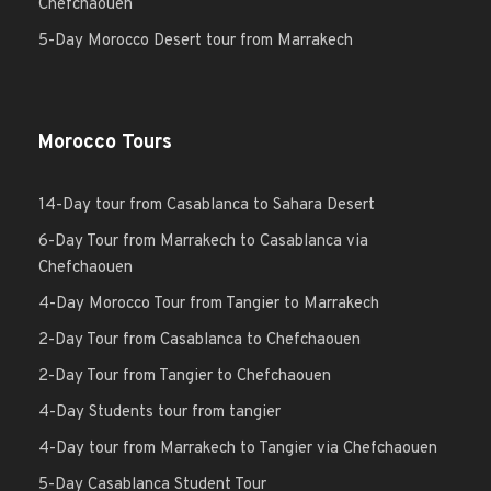
Chefchaouen
5-Day Morocco Desert tour from Marrakech
Morocco Tours
14-Day tour from Casablanca to Sahara Desert
6-Day Tour from Marrakech to Casablanca via
Chefchaouen
4-Day Morocco Tour from Tangier to Marrakech
2-Day Tour from Casablanca to Chefchaouen
2-Day Tour from Tangier to Chefchaouen
4-Day Students tour from tangier
4-Day tour from Marrakech to Tangier via Chefchaouen
5-Day Casablanca Student Tour