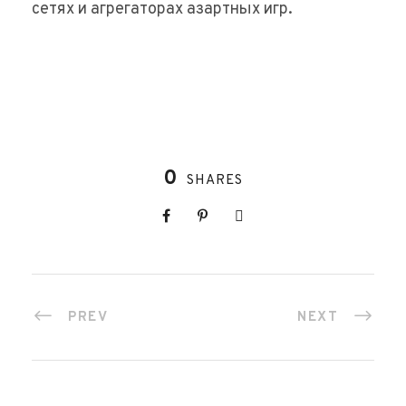
сетях и агрегаторах азартных игр.
0
SHARES
PREV
NEXT