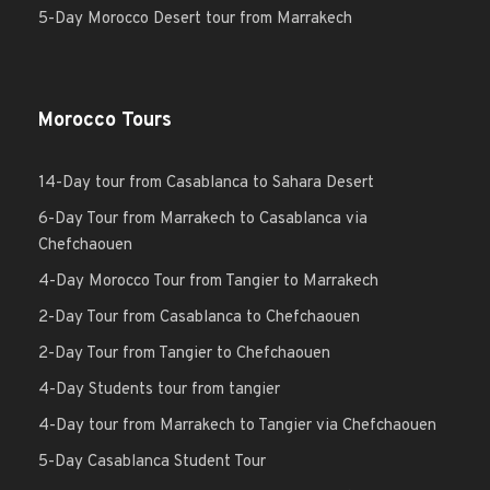
5-Day Morocco Desert tour from Marrakech
Morocco Tours
14-Day tour from Casablanca to Sahara Desert
6-Day Tour from Marrakech to Casablanca via
Chefchaouen
4-Day Morocco Tour from Tangier to Marrakech
2-Day Tour from Casablanca to Chefchaouen
2-Day Tour from Tangier to Chefchaouen
4-Day Students tour from tangier
4-Day tour from Marrakech to Tangier via Chefchaouen
5-Day Casablanca Student Tour