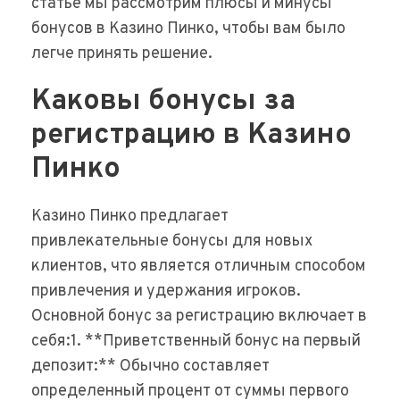
статье мы рассмотрим плюсы и минусы
бонусов в Казино Пинко, чтобы вам было
легче принять решение.
Каковы бонусы за
регистрацию в Казино
Пинко
Казино Пинко предлагает
привлекательные бонусы для новых
клиентов, что является отличным способом
привлечения и удержания игроков.
Основной бонус за регистрацию включает в
себя:1. **Приветственный бонус на первый
депозит:** Обычно составляет
определенный процент от суммы первого