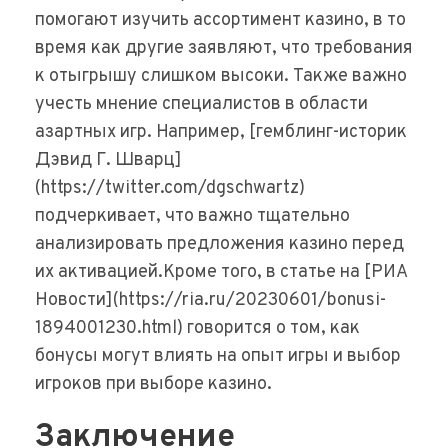
помогают изучить ассортимент казино, в то
время как другие заявляют, что требования
к отыгрышу слишком высоки. Также важно
учесть мнение специалистов в области
азартных игр. Например, [гемблинг-историк
Дэвид Г. Шварц]
(https://twitter.com/dgschwartz)
подчеркивает, что важно тщательно
анализировать предложения казино перед
их активацией.Кроме того, в статье на [РИА
Новости](https://ria.ru/20230601/bonusi-
1894001230.html) говорится о том, как
бонусы могут влиять на опыт игры и выбор
игроков при выборе казино.
Заключение