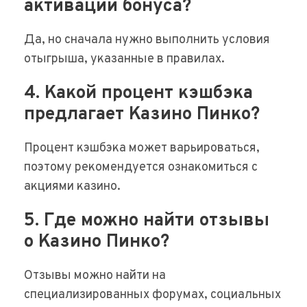
активации бонуса?
Да, но сначала нужно выполнить условия
отыгрыша, указанные в правилах.
4. Какой процент кэшбэка
предлагает Казино Пинко?
Процент кэшбэка может варьироваться,
поэтому рекомендуется ознакомиться с
акциями казино.
5. Где можно найти отзывы
о Казино Пинко?
Отзывы можно найти на
специализированных форумах, социальных