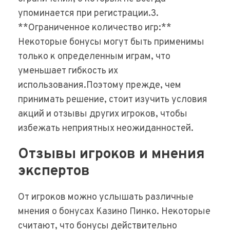
упоминается при регистрации.3.
**Ограниченное количество игр:**
Некоторые бонусы могут быть применимы
только к определенным играм, что
уменьшает гибкость их
использования.Поэтому прежде, чем
принимать решение, стоит изучить условия
акций и отзывы других игроков, чтобы
избежать неприятных неожиданностей.
Отзывы игроков и мнения
экспертов
От игроков можно услышать различные
мнения о бонусах Казино Пинко. Некоторые
считают, что бонусы действительно