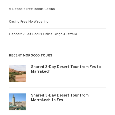
5 Deposit Free Bonus Casino
Casino Free No Wagering
Deposit 2 Get Bonus Online Bingo Australia
RECENT MOROCCO TOURS
Shared 3-Day Desert Tour from Fes to
Marrakech
Shared 3-Day Desert Tour from
Marrakech to Fes