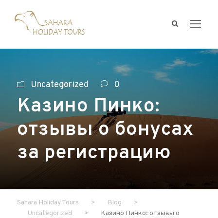
Uncategorized
0
Казино Пинко:
отзывы о бонусах
за регистрацию
Sahara Holiday Tours
>
Blog
>
Uncategorized
>
Казино Пинко: отзывы о