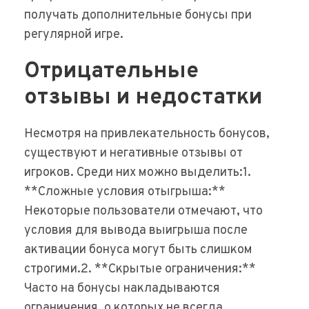
получать дополнительные бонусы при
регулярной игре.
Отрицательные
отзывы и недостатки
Несмотря на привлекательность бонусов,
существуют и негативные отзывы от
игроков. Среди них можно выделить:1.
**Сложные условия отыгрыша:**
Некоторые пользователи отмечают, что
условия для вывода выигрыша после
активации бонуса могут быть слишком
строгими.2. **Скрытые ограничения:**
Часто на бонусы накладываются
ограничения, о которых не всегда