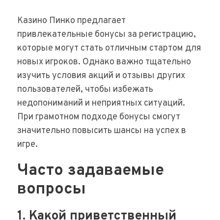
Казино Пинко предлагает
привлекательные бонусы за регистрацию,
которые могут стать отличным стартом для
новых игроков. Однако важно тщательно
изучить условия акций и отзывы других
пользователей, чтобы избежать
недопониманий и неприятных ситуаций.
При грамотном подходе бонусы смогут
значительно повысить шансы на успех в
игре.
Часто задаваемые
вопросы
1. Какой приветственный