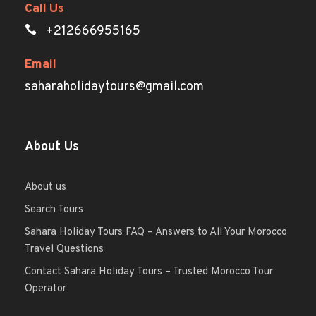
Call Us
+212666955165
Email
saharaholidaytours@gmail.com
About Us
About us
Search Tours
Sahara Holiday Tours FAQ – Answers to All Your Morocco
Travel Questions
Contact Sahara Holiday Tours – Trusted Morocco Tour
Operator