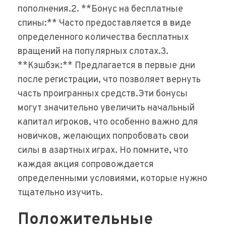
пополнения.2. **Бонус на бесплатные
спины:** Часто предоставляется в виде
определенного количества бесплатных
вращений на популярных слотах.3.
**Кэшбэк:** Предлагается в первые дни
после регистрации, что позволяет вернуть
часть проигранных средств.Эти бонусы
могут значительно увеличить начальный
капитал игроков, что особенно важно для
новичков, желающих попробовать свои
силы в азартных играх. Но помните, что
каждая акция сопровождается
определенными условиями, которые нужно
тщательно изучить.
Положительные