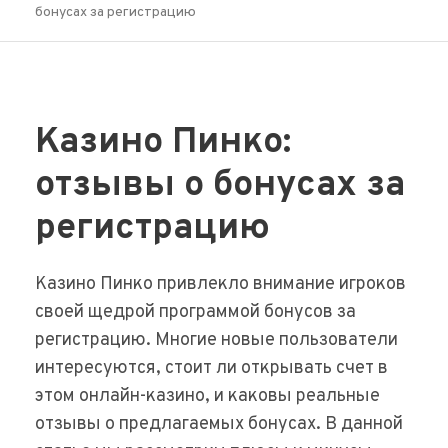
бонусах за регистрацию
Казино Пинко:
отзывы о бонусах за
регистрацию
Казино Пинко привлекло внимание игроков
своей щедрой программой бонусов за
регистрацию. Многие новые пользователи
интересуются, стоит ли открывать счет в
этом онлайн-казино, и каковы реальные
отзывы о предлагаемых бонусах. В данной