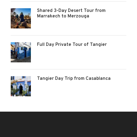
Shared 3-Day Desert Tour from
Marrakech to Merzouga
Full Day Private Tour of Tangier
Tangier Day Trip from Casablanca