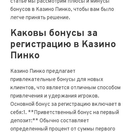
статье мы рассмотрим плюсы и минусы
бонусов в Казино Пинко, чтобы вам было
легче принять решение.
Каковы бонусы за
регистрацию в Казино
Пинко
Казино Пинко предлагает
привлекательные бонусы для новых
клиентов, что является отличным способом
привлечения и удержания игроков.
Основной бонус за регистрацию включает в
себя:1. **Приветственный бонус на первый
депозит:** Обычно составляет
определенный процент от суммы первого