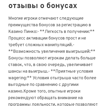
отзывы о бонусах
Многие игроки отмечают следующие
преимущества бонусов за регистрацию в
Казино Пинко:- **Легкость в получении:**
Процесс активации бонусов прост и не
требует сложных манипуляций.-
**Возможность увеличения выигрышей:**
Бонусы позволяют игрокам делать больше
ставок, что, в свою очередь, увеличивает
шансы на выигрыш.- **Приятные условия
wagering:** Условия отыгрыша часто более
выгодные по сравнению с другими
казино.Кроме того, опытные игроки
рекомендуют обращать внимание на
программы лояльности, которые позволяют