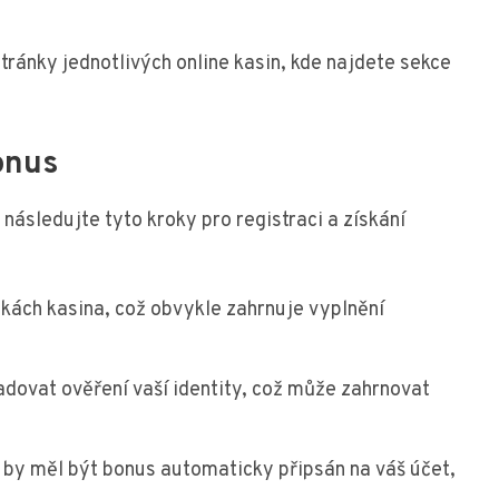
tránky jednotlivých online kasin, kde najdete sekce
bonus
následujte tyto kroky pro registraci a získání
nkách kasina, což obvykle zahrnuje vyplnění
ovat ověření vaší identity, což může zahrnovat
 by měl být bonus automaticky připsán na váš účet,