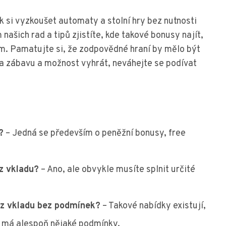
 si vyzkoušet automaty a stolní hry bez nutnosti
našich rad a tipů zjistíte, kde takové bonusy najít,
ím. Pamatujte si, že zodpovědné hraní by mělo být
a zábavu a možnost vyhrát, neváhejte se podívat
?
– Jedná se především o peněžní bonusy, free
z vkladu?
– Ano, ale obvykle musíte splnit určité
bez vkladu bez podmínek?
– Takové nabídky existují,
ů má alespoň nějaké podmínky.