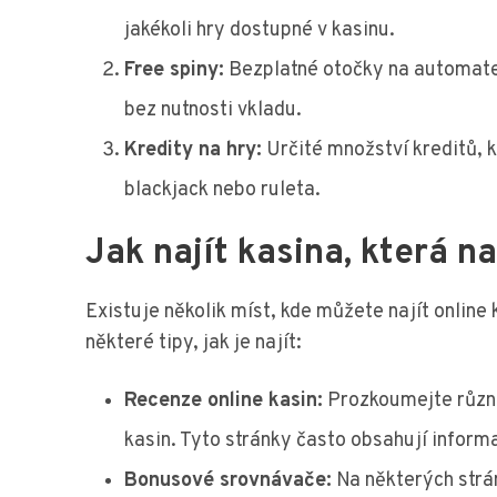
jakékoli hry dostupné v kasinu.
Free spiny:
Bezplatné otočky na automate
bez nutnosti vkladu.
Kredity na hry:
Určité množství kreditů, k
blackjack nebo ruleta.
Jak najít kasina, která n
Existuje několik míst, kde můžete najít online
některé tipy, jak je najít:
Recenze online kasin:
Prozkoumejte různé
kasin. Tyto stránky často obsahují inform
Bonusové srovnávače:
Na některých strá