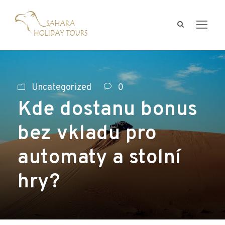
Uncategorized
0
Kde dostanu bonus
bez vkladu pro
automaty a stolní
hry?