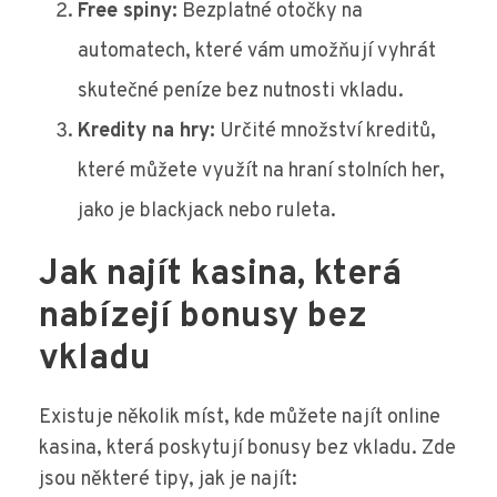
Free spiny:
Bezplatné otočky na
automatech, které vám umožňují vyhrát
skutečné peníze bez nutnosti vkladu.
Kredity na hry:
Určité množství kreditů,
které můžete využít na hraní stolních her,
jako je blackjack nebo ruleta.
Jak najít kasina, která
nabízejí bonusy bez
vkladu
Existuje několik míst, kde můžete najít online
kasina, která poskytují bonusy bez vkladu. Zde
jsou některé tipy, jak je najít: