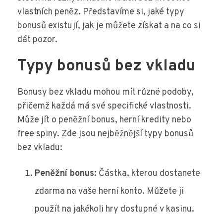
vlastních peněz. Představíme si, jaké typy
bonusů existují, jak je můžete získat a na co si
dát pozor.
Typy bonusů bez vkladu
Bonusy bez vkladu mohou mít různé podoby,
přičemž každá má své specifické vlastnosti.
Může jít o peněžní bonus, herní kredity nebo
free spiny. Zde jsou nejběžnější typy bonusů
bez vkladu:
Peněžní bonus:
Částka, kterou dostanete
zdarma na vaše herní konto. Můžete ji
použít na jakékoli hry dostupné v kasinu.