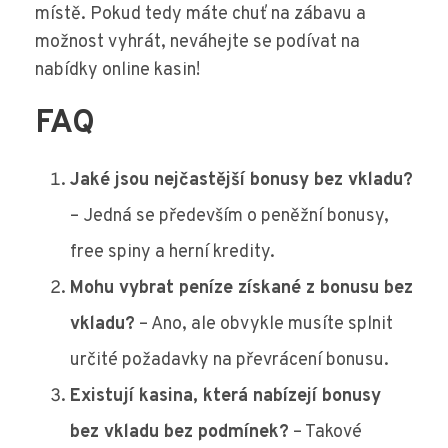
místě. Pokud tedy máte chuť na zábavu a
možnost vyhrát, neváhejte se podívat na
nabídky online kasin!
FAQ
Jaké jsou nejčastější bonusy bez vkladu?
– Jedná se především o peněžní bonusy,
free spiny a herní kredity.
Mohu vybrat peníze získané z bonusu bez
vkladu?
– Ano, ale obvykle musíte splnit
určité požadavky na převrácení bonusu.
Existují kasina, která nabízejí bonusy
bez vkladu bez podmínek?
– Takové