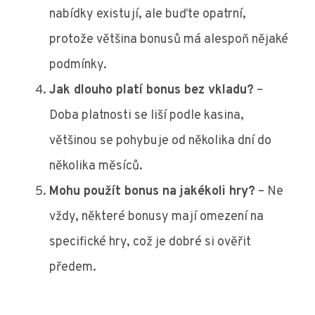
nabídky existují, ale buďte opatrní,
protože většina bonusů má alespoň nějaké
podmínky.
Jak dlouho platí bonus bez vkladu?
–
Doba platnosti se liší podle kasina,
většinou se pohybuje od několika dní do
několika měsíců.
Mohu použít bonus na jakékoli hry?
– Ne
vždy, některé bonusy mají omezení na
specifické hry, což je dobré si ověřit
předem.