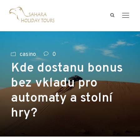
casino
0
Kde dostanu bonus
bez vkladu pro
automaty a stolní
hry?