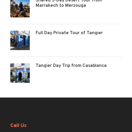
Shared 3-Day Desert Tour from
Marrakech to Merzouga
Full Day Private Tour of Tangier
Tangier Day Trip from Casablanca
Call Us