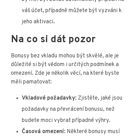
váš účet, případně můžete být vyzváni k
jeho aktivaci.
Na co si dát pozor
Bonusy bez vkladu mohou být skvělé, ale je
důležité si být vědom i určitých podmínek a
omezení. Zde je několik věcí, na které byste
měli pamatovat:
Vkladové požadavky:
Zjistěte, jaké jsou
požadavky na převrácení bonusu, než
budete moci vybrat případné výhry.
Časová omezení:
Některé bonusy musí