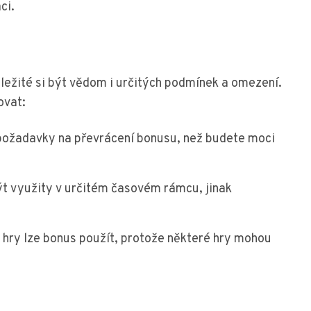
ci.
ležité si být vědom i určitých podmínek a omezení.
ovat:
 požadavky na převrácení bonusu, než budete moci
t využity v určitém časovém rámcu, jinak
ké hry lze bonus použít, protože některé hry mohou