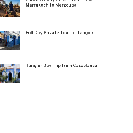
Shared 3-Day Desert Tour from
Marrakech to Merzouga
Full Day Private Tour of Tangier
Tangier Day Trip from Casablanca