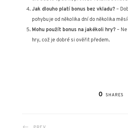
Jak dlouho platí bonus bez vkladu?
– Dob
pohybuje od několika dní do několika měsí
Mohu použít bonus na jakékoli hry?
– Ne 
hry, což je dobré si ověřit předem.
0
SHARES
PREV