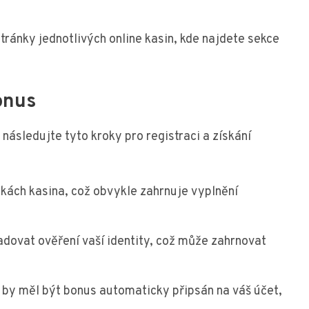
tránky jednotlivých online kasin, kde najdete sekce
bonus
následujte tyto kroky pro registraci a získání
nkách kasina, což obvykle zahrnuje vyplnění
ovat ověření vaší identity, což může zahrnovat
 by měl být bonus automaticky připsán na váš účet,