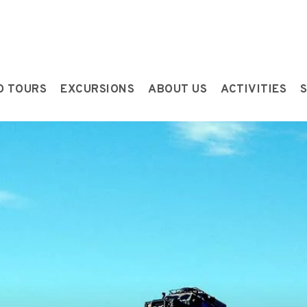
 TOURS
EXCURSIONS
ABOUT US
ACTIVITIES