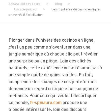
Sahara Holiday Tours
>
Blog
>
Uncategorized
>
Les mystères du casino en ligne :
entre réalité et illusion
Plonger dans l’univers des casinos en ligne,
c’est un peu comme s’aventurer dans une
jungle numérique où chaque clic peut révéler
une surprise ou un piège. Loin des clichés
habituels, cette expérience ne se résume pas à
une simple quête de gains rapides. En fait,
comprendre les rouages de ces plateformes
demande un regard critique et un soupçon de
méfiance. Pour ceux qui veulent décortiquer
ce monde,
fr-spinaura.com
propose une
plongée intéressante, loin des discours