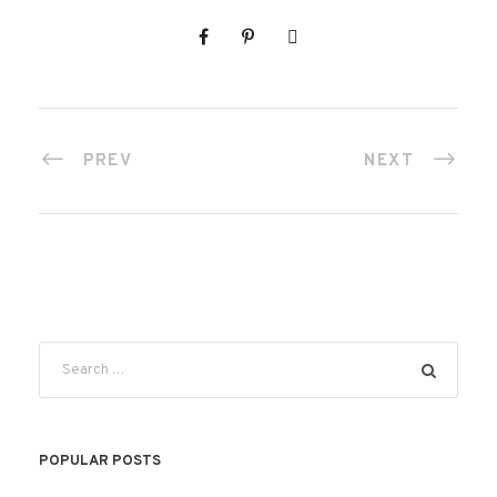
PREV
NEXT
POPULAR POSTS