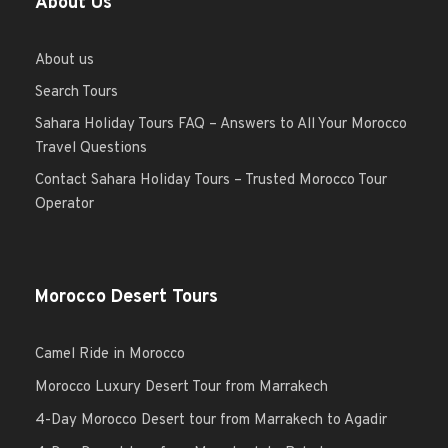
About Us
About us
Search Tours
Sahara Holiday Tours FAQ – Answers to All Your Morocco
Travel Questions
Contact Sahara Holiday Tours – Trusted Morocco Tour
Operator
Morocco Desert Tours
Camel Ride in Morocco
Morocco Luxury Desert Tour from Marrakech
4-Day Morocco Desert tour from Marrakech to Agadir