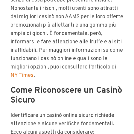
senza di essa potrebbe presentare insidie.
Nonostante i rischi, molti utenti sono attratti
dai migliori casinò non AAMS per le loro offerte
promozionali più allettanti e una gamma più
ampia di giochi. È fondamentale, però,
informarsi e fare attenzione alle truffe e ai siti
inaffidabili. Per maggiori informazioni su come
funzionano i casinò online e quali sono le
migliori opzioni, puoi consultare l’articolo di
NY Times
.
Come Riconoscere un Casinò
Sicuro
Identificare un casinò online sicuro richiede
attenzione e alcune verifiche fondamentali.
Ecco alcuni aspetti da considerare: