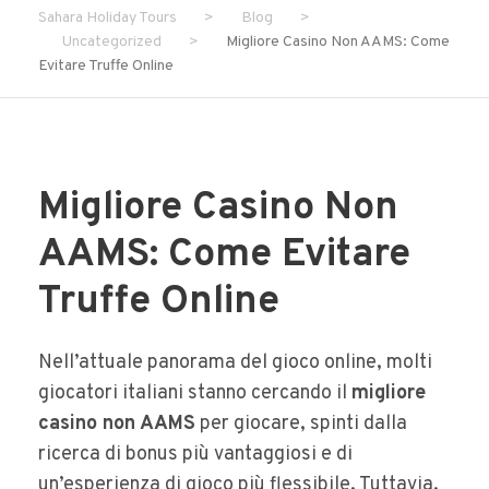
Sahara Holiday Tours
>
Blog
>
Uncategorized
>
Migliore Casino Non AAMS: Come
Evitare Truffe Online
Migliore Casino Non
AAMS: Come Evitare
Truffe Online
Nell’attuale panorama del gioco online, molti
giocatori italiani stanno cercando il
migliore
casino non AAMS
per giocare, spinti dalla
ricerca di bonus più vantaggiosi e di
un’esperienza di gioco più flessibile. Tuttavia,