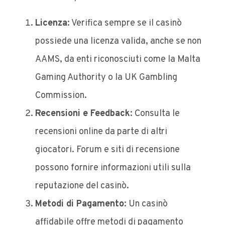
Licenza
: Verifica sempre se il casinò
possiede una licenza valida, anche se non
AAMS, da enti riconosciuti come la Malta
Gaming Authority o la UK Gambling
Commission.
Recensioni e Feedback
: Consulta le
recensioni online da parte di altri
giocatori. Forum e siti di recensione
possono fornire informazioni utili sulla
reputazione del casinò.
Metodi di Pagamento
: Un casinò
affidabile offre metodi di pagamento