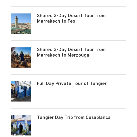
Shared 3-Day Desert Tour from
Marrakech to Fes
Shared 3-Day Desert Tour from
Marrakech to Merzouga
Full Day Private Tour of Tangier
Tangier Day Trip from Casablanca