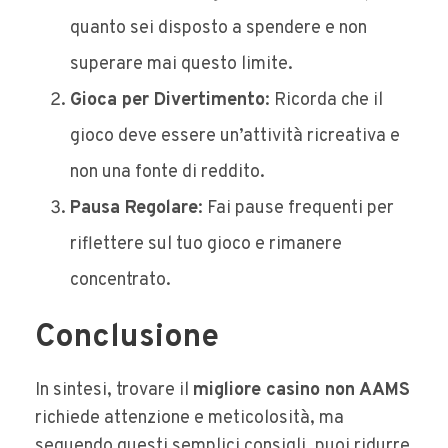
quanto sei disposto a spendere e non
superare mai questo limite.
Gioca per Divertimento
: Ricorda che il
gioco deve essere un’attività ricreativa e
non una fonte di reddito.
Pausa Regolare
: Fai pause frequenti per
riflettere sul tuo gioco e rimanere
concentrato.
Conclusione
In sintesi, trovare il
migliore casino non AAMS
richiede attenzione e meticolosità, ma
seguendo questi semplici consigli, puoi ridurre