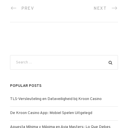
PREV
NEXT
POPULAR POSTS
TLS-Versleuteling en Dataveiligheid bij Kroon Casino
De Kroon Casino App: Mobiel Spelen Uitgelegd
Apuesta Mínima y Máxima en Avia Masters: Lo Que Debes