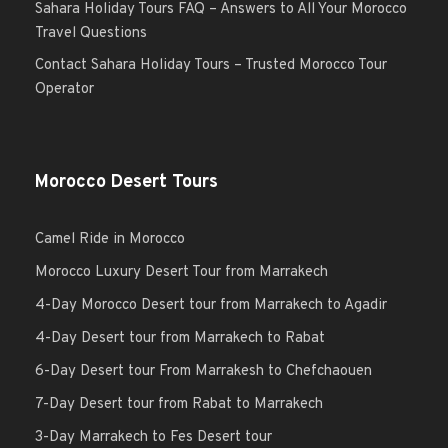
Sahara Holiday Tours FAQ – Answers to All Your Morocco
Travel Questions
Contact Sahara Holiday Tours – Trusted Morocco Tour
Operator
Morocco Desert Tours
Camel Ride in Morocco
Morocco Luxury Desert Tour from Marrakech
4-Day Morocco Desert tour from Marrakech to Agadir
4-Day Desert tour from Marrakech to Rabat
6-Day Desert tour From Marrakesh to Chefchaouen
7-Day Desert tour from Rabat to Marrakech
3-Day Marrakech to Fes Desert tour