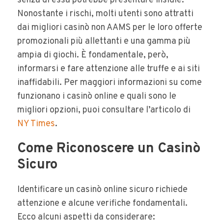
senza di essa potrebbe presentare insidie.
Nonostante i rischi, molti utenti sono attratti
dai migliori casinò non AAMS per le loro offerte
promozionali più allettanti e una gamma più
ampia di giochi. È fondamentale, però,
informarsi e fare attenzione alle truffe e ai siti
inaffidabili. Per maggiori informazioni su come
funzionano i casinò online e quali sono le
migliori opzioni, puoi consultare l’articolo di
NY Times
.
Come Riconoscere un Casinò
Sicuro
Identificare un casinò online sicuro richiede
attenzione e alcune verifiche fondamentali.
Ecco alcuni aspetti da considerare: