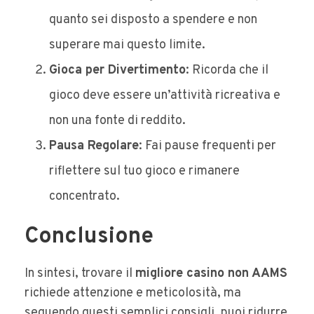
quanto sei disposto a spendere e non
superare mai questo limite.
Gioca per Divertimento
: Ricorda che il
gioco deve essere un’attività ricreativa e
non una fonte di reddito.
Pausa Regolare
: Fai pause frequenti per
riflettere sul tuo gioco e rimanere
concentrato.
Conclusione
In sintesi, trovare il
migliore casino non AAMS
richiede attenzione e meticolosità, ma
seguendo questi semplici consigli, puoi ridurre