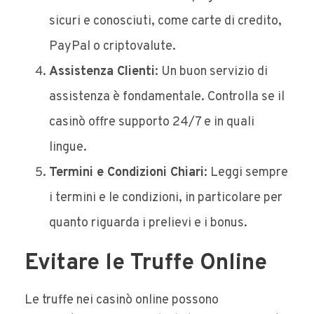
sicuri e conosciuti, come carte di credito,
PayPal o criptovalute.
Assistenza Clienti
: Un buon servizio di
assistenza è fondamentale. Controlla se il
casinò offre supporto 24/7 e in quali
lingue.
Termini e Condizioni Chiari
: Leggi sempre
i termini e le condizioni, in particolare per
quanto riguarda i prelievi e i bonus.
Evitare le Truffe Online
Le truffe nei casinò online possono