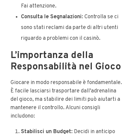
Fai attenzione.
Consulta le Segnalazioni
: Controlla se ci
sono stati reclami da parte di altri utenti
riguardo a problemi con il casinò.
L’importanza della
Responsabilità nel Gioco
Giocare in modo responsabile è fondamentale.
È facile lasciarsi trasportare dall’adrenalina
del gioco, ma stabilire dei limiti può aiutarti a
mantenere il controllo. Alcuni consigli
includono:
Stabilisci un Budget
: Decidi in anticipo