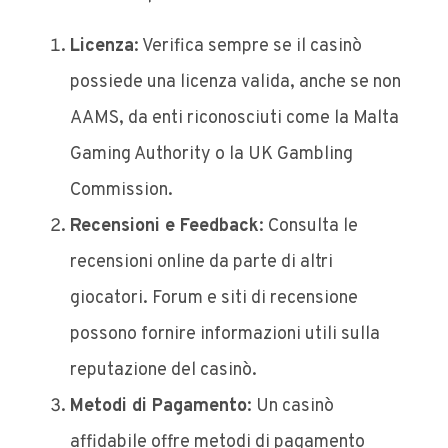
Licenza
: Verifica sempre se il casinò
possiede una licenza valida, anche se non
AAMS, da enti riconosciuti come la Malta
Gaming Authority o la UK Gambling
Commission.
Recensioni e Feedback
: Consulta le
recensioni online da parte di altri
giocatori. Forum e siti di recensione
possono fornire informazioni utili sulla
reputazione del casinò.
Metodi di Pagamento
: Un casinò
affidabile offre metodi di pagamento