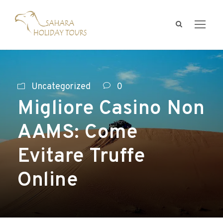
Uncategorized
0
Migliore Casino Non
AAMS: Come
Evitare Truffe
Online