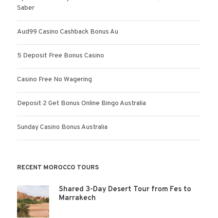
Saber
Aud99 Casino Cashback Bonus Au
5 Deposit Free Bonus Casino
Casino Free No Wagering
Deposit 2 Get Bonus Online Bingo Australia
Sunday Casino Bonus Australia
RECENT MOROCCO TOURS
Shared 3-Day Desert Tour from Fes to
Marrakech