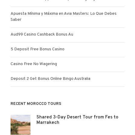
Apuesta Mínima y Máxima en Avia Masters: Lo Que Debes
Saber
Aud99 Casino Cashback Bonus Au
5 Deposit Free Bonus Casino
Casino Free No Wagering
Deposit 2 Get Bonus Online Bingo Australia
RECENT MOROCCO TOURS
Shared 3-Day Desert Tour from Fes to
Marrakech