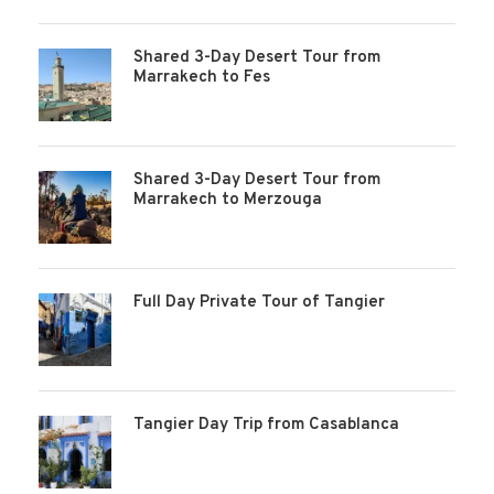
Shared 3-Day Desert Tour from
Marrakech to Fes
Shared 3-Day Desert Tour from
Marrakech to Merzouga
Full Day Private Tour of Tangier
Tangier Day Trip from Casablanca