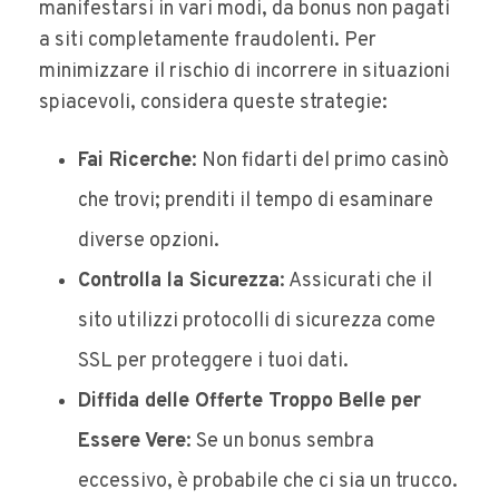
manifestarsi in vari modi, da bonus non pagati
a siti completamente fraudolenti. Per
minimizzare il rischio di incorrere in situazioni
spiacevoli, considera queste strategie:
Fai Ricerche
: Non fidarti del primo casinò
che trovi; prenditi il tempo di esaminare
diverse opzioni.
Controlla la Sicurezza
: Assicurati che il
sito utilizzi protocolli di sicurezza come
SSL per proteggere i tuoi dati.
Diffida delle Offerte Troppo Belle per
Essere Vere
: Se un bonus sembra
eccessivo, è probabile che ci sia un trucco.