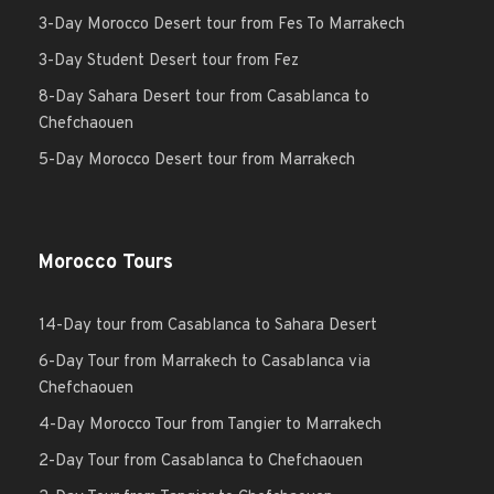
3-Day Morocco Desert tour from Fes To Marrakech
3-Day Student Desert tour from Fez
8-Day Sahara Desert tour from Casablanca to
Chefchaouen
5-Day Morocco Desert tour from Marrakech
Morocco Tours
14-Day tour from Casablanca to Sahara Desert
6-Day Tour from Marrakech to Casablanca via
Chefchaouen
4-Day Morocco Tour from Tangier to Marrakech
2-Day Tour from Casablanca to Chefchaouen