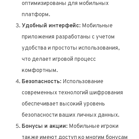
оптимизированы для мобильных
платформ.
Удобный интерфейс:
Мобильные
приложения разработаны с учетом
удобства и простоты использования,
что делает игровой процесс
комфортным.
Безопасность:
Использование
современных технологий шифрования
обеспечивает высокий уровень
безопасности ваших личных данных.
Бонусы и акции:
Мобильные игроки
также имеют доступ ко многим бонусам