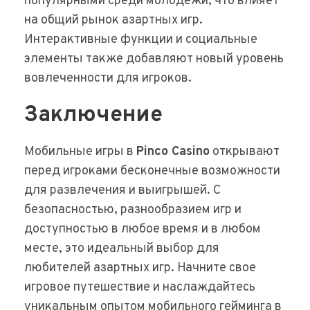
популярными среди молодежи, что влияет
на общий рынок азартных игр.
Интерактивные функции и социальные
элементы также добавляют новый уровень
вовлеченности для игроков.
Заключение
Мобильные игры в
Pinco Casino
открывают
перед игроками бесконечные возможности
для развлечения и выигрышей. С
безопасностью, разнообразием игр и
доступностью в любое время и в любом
месте, это идеальный выбор для
любителей азартных игр. Начните свое
игровое путешествие и наслаждайтесь
уникальным опытом мобильного гейминга в