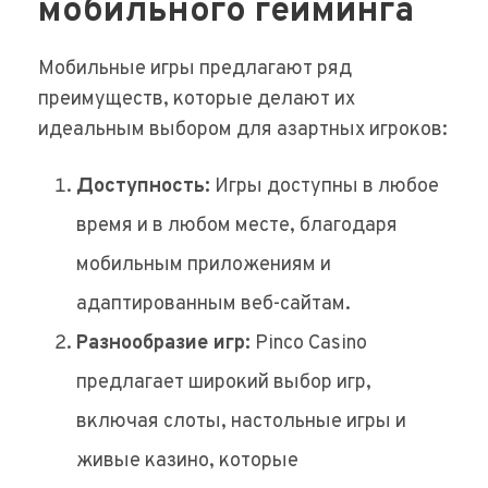
мобильного гейминга
Мобильные игры предлагают ряд
преимуществ, которые делают их
идеальным выбором для азартных игроков:
Доступность:
Игры доступны в любое
время и в любом месте, благодаря
мобильным приложениям и
адаптированным веб-сайтам.
Разнообразие игр:
Pinco Casino
предлагает широкий выбор игр,
включая слоты, настольные игры и
живые казино, которые