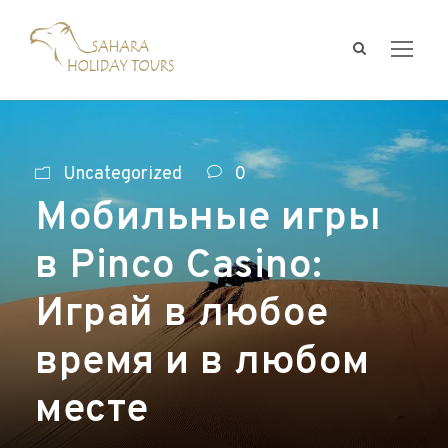
Uncategorized
0
Мобильные игры
в Pinco Casino:
Играй в любое
время и в любом
месте