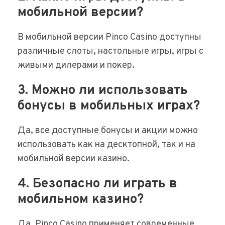
мобильной версии?
В мобильной версии Pinco Casino доступны
различные слоты, настольные игры, игры с
живыми дилерами и покер.
3. Можно ли использовать
бонусы в мобильных играх?
Да, все доступные бонусы и акции можно
использовать как на десктопной, так и на
мобильной версии казино.
4. Безопасно ли играть в
мобильном казино?
Да, Pinco Casino применяет современные