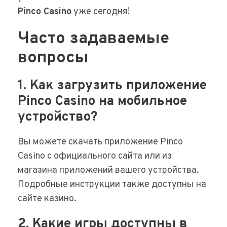
Pinco Casino
уже сегодня!
Часто задаваемые
вопросы
1. Как загрузить приложение
Pinco Casino на мобильное
устройство?
Вы можете скачать приложение Pinco
Casino с официального сайта или из
магазина приложений вашего устройства.
Подробные инструкции также доступны на
сайте казино.
2. Какие игры доступны в