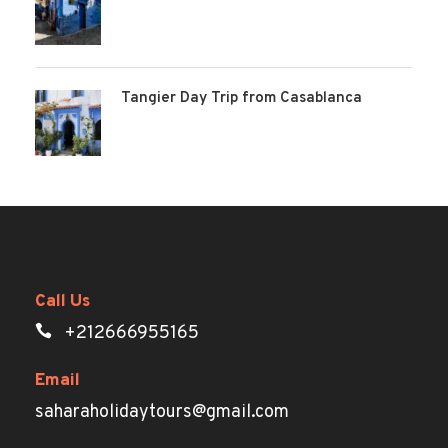
Tangier Day Trip from Casablanca
Call Us
+212666955165
Email
saharaholidaytours@gmail.com