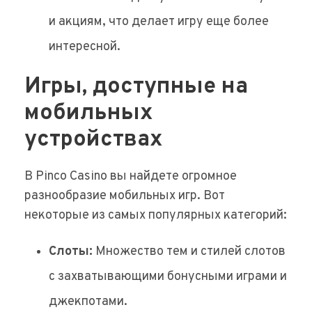
и акциям, что делает игру еще более
интересной.
Игры, доступные на
мобильных
устройствах
В Pinco Casino вы найдете огромное
разнообразие мобильных игр. Вот
некоторые из самых популярных категорий:
Слоты:
Множество тем и стилей слотов
с захватывающими бонусными играми и
джекпотами.