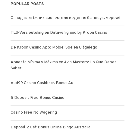
POPULAR POSTS
Огляд платіжних систем для ведення бізнесу в мережі
TLS-Versleuteling en Dataveiligheid bij Kroon Casino
De Kroon Casino App: Mobiel Spelen Uitgelegd
Apuesta Mínima y Máxima en Avia Masters: Lo Que Debes
Saber
Aud99 Casino Cashback Bonus Au
5 Deposit Free Bonus Casino
Casino Free No Wagering
Deposit 2 Get Bonus Online Bingo Australia