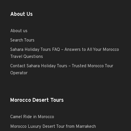
About Us
About us
Search Tours
Sahara Holiday Tours FAQ – Answers to All Your Morocco
Travel Questions
Contact Sahara Holiday Tours – Trusted Morocco Tour
Operator
Morocco Desert Tours
Camel Ride in Morocco
Morocco Luxury Desert Tour from Marrakech