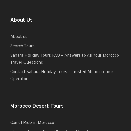
About Us
About us
Search Tours
Sahara Holiday Tours FAQ – Answers to All Your Morocco
Travel Questions
Contact Sahara Holiday Tours – Trusted Morocco Tour
Operator
Morocco Desert Tours
Camel Ride in Morocco