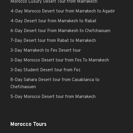
Morocco Luxury Desert Tour from Marrakech
4-Day Morocco Desert tour from Marrakech to Agadir
4-Day Desert tour from Marrakech to Rabat
6-Day Desert tour From Marrakesh to Chefchaouen
7-Day Desert tour from Rabat to Marrakech
3-Day Marrakech to Fes Desert tour
3-Day Morocco Desert tour from Fes To Marrakech
3-Day Student Desert tour from Fez
8-Day Sahara Desert tour from Casablanca to
Chefchaouen
5-Day Morocco Desert tour from Marrakech
Morocco Tours