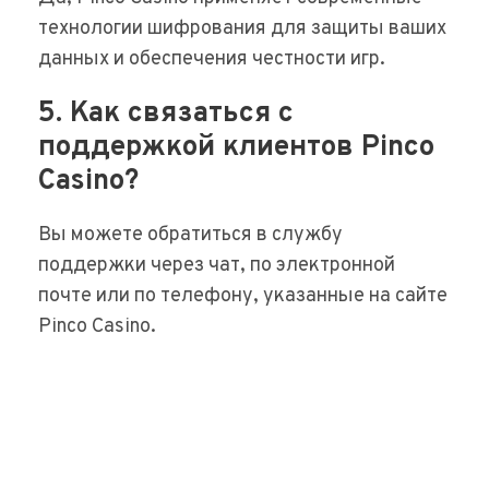
технологии шифрования для защиты ваших
данных и обеспечения честности игр.
5. Как связаться с
поддержкой клиентов Pinco
Casino?
Вы можете обратиться в службу
поддержки через чат, по электронной
почте или по телефону, указанные на сайте
Pinco Casino.