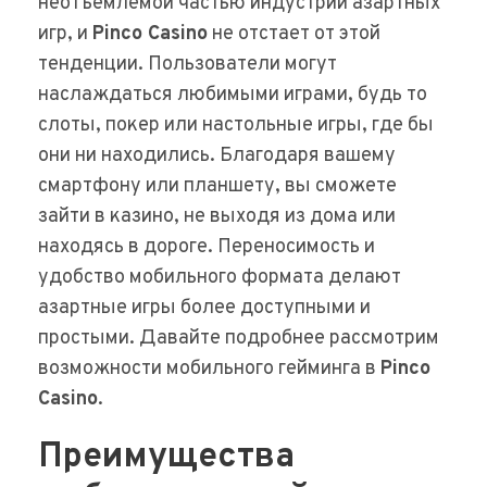
неотъемлемой частью индустрии азартных
игр, и
Pinco Casino
не отстает от этой
тенденции. Пользователи могут
наслаждаться любимыми играми, будь то
слоты, покер или настольные игры, где бы
они ни находились. Благодаря вашему
смартфону или планшету, вы сможете
зайти в казино, не выходя из дома или
находясь в дороге. Переносимость и
удобство мобильного формата делают
азартные игры более доступными и
простыми. Давайте подробнее рассмотрим
возможности мобильного гейминга в
Pinco
Casino
.
Преимущества