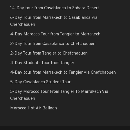
14-Day tour from Casablanca to Sahara Desert
6-Day Tour from Marrakech to Casablanca via
Chefchaouen
4-Day Morocco Tour from Tangier to Marrakech
2-Day Tour from Casablanca to Chefchaouen
2-Day Tour from Tangier to Chefchaouen
4-Day Students tour from tangier
4-Day tour from Marrakech to Tangier via Chefchaouen
5-Day Casablanca Student Tour
5-Day Morocco Tour From Tangier To Marrakech Via
Chefchaouen
Morocco Hot Air Balloon