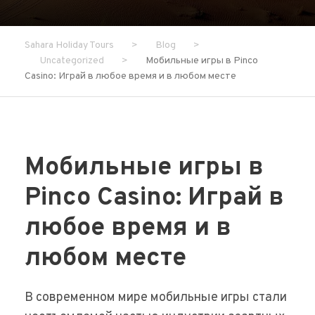
Sahara Holiday Tours
>
Blog
>
Uncategorized
>
Мобильные игры в Pinco
Casino: Играй в любое время и в любом месте
Мобильные игры в
Pinco Casino: Играй в
любое время и в
любом месте
В современном мире мобильные игры стали