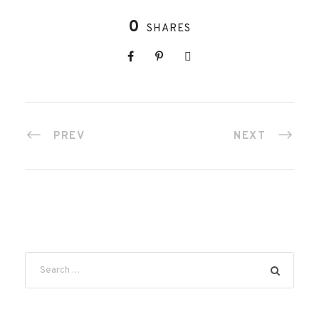
0
SHARES
PREV
NEXT