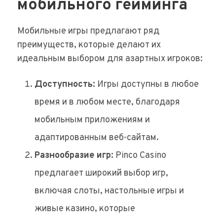
мобильного гейминга
Мобильные игры предлагают ряд
преимуществ, которые делают их
идеальным выбором для азартных игроков:
Доступность:
Игры доступны в любое
время и в любом месте, благодаря
мобильным приложениям и
адаптированным веб-сайтам.
Разнообразие игр:
Pinco Casino
предлагает широкий выбор игр,
включая слоты, настольные игры и
живые казино, которые