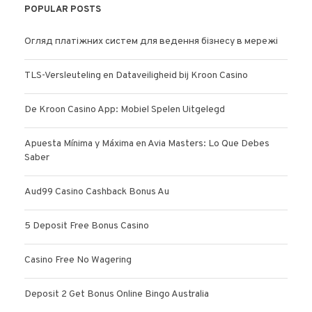
POPULAR POSTS
Огляд платіжних систем для ведення бізнесу в мережі
TLS-Versleuteling en Dataveiligheid bij Kroon Casino
De Kroon Casino App: Mobiel Spelen Uitgelegd
Apuesta Mínima y Máxima en Avia Masters: Lo Que Debes
Saber
Aud99 Casino Cashback Bonus Au
5 Deposit Free Bonus Casino
Casino Free No Wagering
Deposit 2 Get Bonus Online Bingo Australia