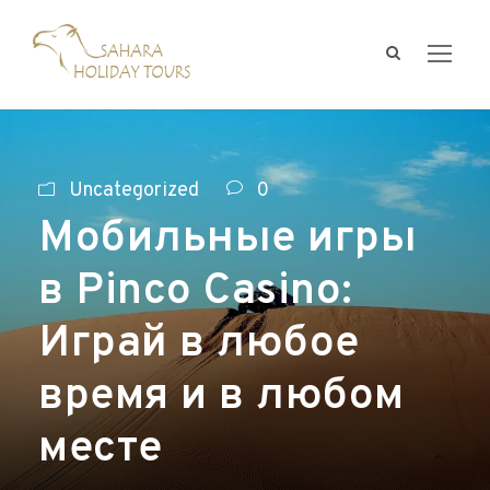
Uncategorized
0
Мобильные игры
в Pinco Casino:
Играй в любое
время и в любом
месте