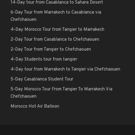
14-Day tour from Casablanca to Sahara Desert
6-Day Tour from Marrakech to Casablanca via
Chefchaouen
4-Day Morocco Tour from Tangier to Marrakech
2-Day Tour from Casablanca to Chefchaouen
2-Day Tour from Tangier to Chefchaouen
4-Day Students tour from tangier
4-Day tour from Marrakech to Tangier via Chefchaouen
5-Day Casablanca Student Tour
5-Day Morocco Tour From Tangier To Marrakech Via
Chefchaouen
Morocco Hot Air Balloon