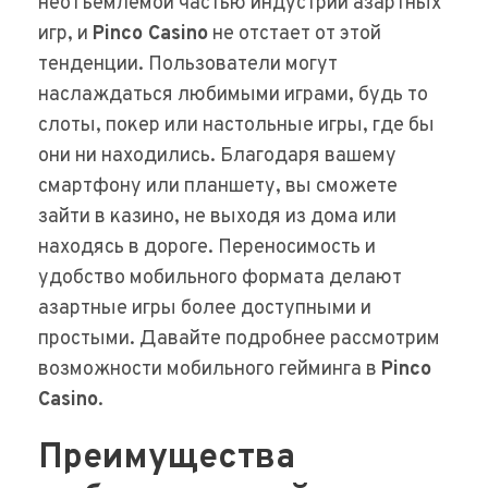
неотъемлемой частью индустрии азартных
игр, и
Pinco Casino
не отстает от этой
тенденции. Пользователи могут
наслаждаться любимыми играми, будь то
слоты, покер или настольные игры, где бы
они ни находились. Благодаря вашему
смартфону или планшету, вы сможете
зайти в казино, не выходя из дома или
находясь в дороге. Переносимость и
удобство мобильного формата делают
азартные игры более доступными и
простыми. Давайте подробнее рассмотрим
возможности мобильного гейминга в
Pinco
Casino
.
Преимущества