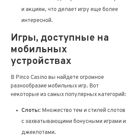
и акциям, что делает игру еще более
интересной.
Игры, доступные на
мобильных
устройствах
В Pinco Casino вы найдете огромное
разнообразие мобильных игр. Вот
некоторые из самых популярных категорий:
Слоты:
Множество тем и стилей слотов
с захватывающими бонусными играми и
джекпотами.