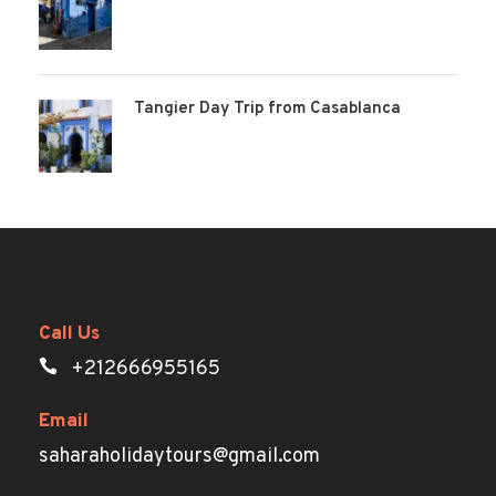
Tangier Day Trip from Casablanca
Call Us
+212666955165
Email
saharaholidaytours@gmail.com