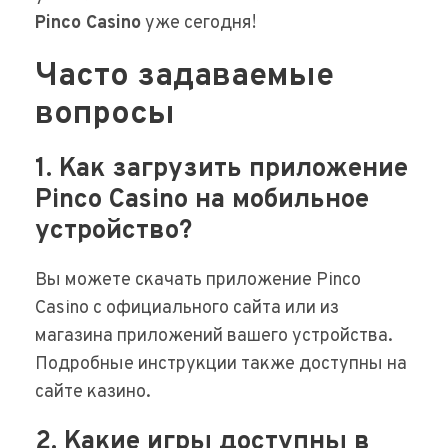
Pinco Casino
уже сегодня!
Часто задаваемые
вопросы
1. Как загрузить приложение
Pinco Casino на мобильное
устройство?
Вы можете скачать приложение Pinco
Casino с официального сайта или из
магазина приложений вашего устройства.
Подробные инструкции также доступны на
сайте казино.
2. Какие игры доступны в