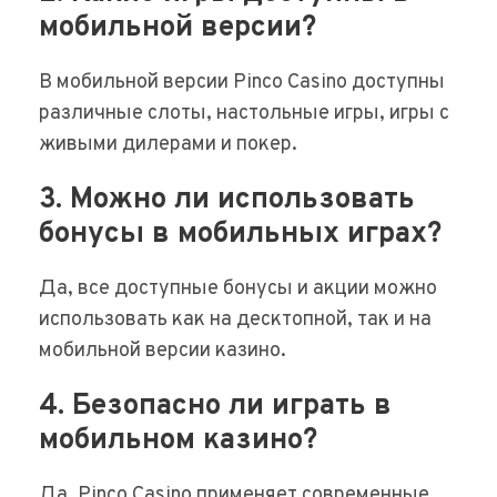
мобильной версии?
В мобильной версии Pinco Casino доступны
различные слоты, настольные игры, игры с
живыми дилерами и покер.
3. Можно ли использовать
бонусы в мобильных играх?
Да, все доступные бонусы и акции можно
использовать как на десктопной, так и на
мобильной версии казино.
4. Безопасно ли играть в
мобильном казино?
Да, Pinco Casino применяет современные