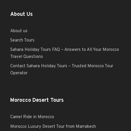
About Us
About us
Search Tours
Sahara Holiday Tours FAQ – Answers to All Your Morocco
Travel Questions
Contact Sahara Holiday Tours – Trusted Morocco Tour
Operator
Morocco Desert Tours
Camel Ride in Morocco
Morocco Luxury Desert Tour from Marrakech