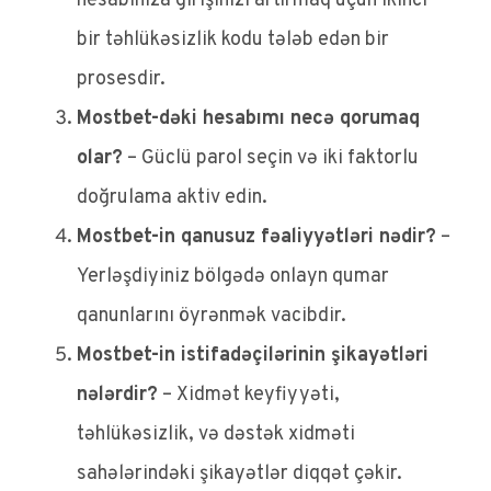
hesabınıza girişinizi artırmaq üçün ikinci
bir təhlükəsizlik kodu tələb edən bir
prosesdir.
Mostbet-dəki hesabımı necə qorumaq
olar?
– Güclü parol seçin və iki faktorlu
doğrulama aktiv edin.
Mostbet-in qanusuz fəaliyyətləri nədir?
–
Yerləşdiyiniz bölgədə onlayn qumar
qanunlarını öyrənmək vacibdir.
Mostbet-in istifadəçilərinin şikayətləri
nələrdir?
– Xidmət keyfiyyəti,
təhlükəsizlik, və dəstək xidməti
sahələrindəki şikayətlər diqqət çəkir.