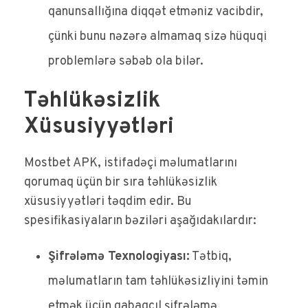
qanunsallığına diqqət etməniz vacibdir,
çünki bunu nəzərə almamaq sizə hüquqi
problemlərə səbəb ola bilər.
Təhlükəsizlik
Xüsusiyyətləri
Mostbet APK, istifadəçi məlumatlarını
qorumaq üçün bir sıra təhlükəsizlik
xüsusiyyətləri təqdim edir. Bu
spesifikasiyaların bəziləri aşağıdakılardır:
Şifrələmə Texnologiyası:
Tətbiq,
məlumatların tam təhlükəsizliyini təmin
etmək üçün qabaqcıl şifrələmə