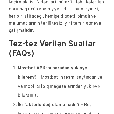
keçirmək, istifadəçiləri mümkün təhlükələrdən
qorumaq üçün əhəmiyyətlidir. Unutmayın ki,
hər bir istifadəçi, həmişə diqqətli olmalı və
məlumatlarının təhlükəsizliyini təmin etməyə
çalışmalıdır.
Tez-tez Verilən Suallar
(FAQs)
Mostbet APK-nı haradan yükləyə
bilərəm?
– Mostbet-in rəsmi saytından və
ya mobil tətbiq mağazalarından yükləyə
bilərsiniz.
İki faktorlu doğrulama nədir?
– Bu,