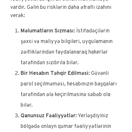
vardır. Gəlin bu risklərin daha ətraflı izahını
verək:
Məlumatların Sızması:
İstifadəçilərin
şəxsi və maliyyə bilgileri, uygulamanın
zəifliklərindən faydalanaraq hakerlər
tərəfindən sızdırıla bilər.
Bir Hesabın Təhqir Edilməsi:
Güvənli
parol seçilməməsi, hesabınızın başqaları
tərəfindən ələ keçirilməsinə səbəb ola
bilər.
Qanunsuz Fəaliyyətlər:
Yerləşdiyiniz
bölgədə onlayn qumar fəaliyyətlərinin