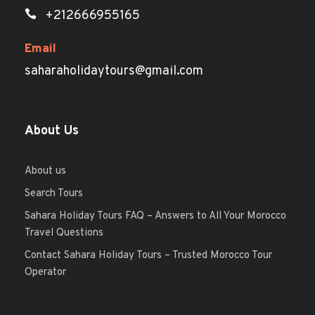
+212666955165
Email
saharaholidaytours@gmail.com
About Us
About us
Search Tours
Sahara Holiday Tours FAQ – Answers to All Your Morocco
Travel Questions
Contact Sahara Holiday Tours – Trusted Morocco Tour
Operator