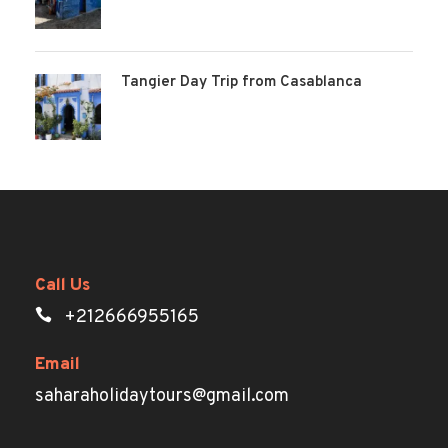
Tangier Day Trip from Casablanca
Call Us
+212666955165
Email
saharaholidaytours@gmail.com