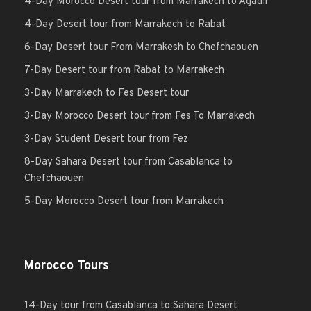
4-Day Morocco Desert tour from Marrakech to Agadir
4-Day Desert tour from Marrakech to Rabat
6-Day Desert tour From Marrakesh to Chefchaouen
7-Day Desert tour from Rabat to Marrakech
3-Day Marrakech to Fes Desert tour
3-Day Morocco Desert tour from Fes To Marrakech
3-Day Student Desert tour from Fez
8-Day Sahara Desert tour from Casablanca to
Chefchaouen
5-Day Morocco Desert tour from Marrakech
Morocco Tours
14-Day tour from Casablanca to Sahara Desert