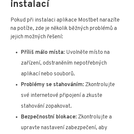
instalací
Pokud při instalaci aplikace Mostbet narazíte
na potíže, zde je několik běžných problémů a
jejich možných řešení:
Příliš málo místa:
Uvolněte místo na
zařízení, odstraněním nepotřebných
aplikací nebo souborů.
Problémy se stahováním:
Zkontrolujte
své internetové připojení a zkuste
stahování zopakovat.
Bezpečnostní blokace:
Zkontrolujte a
upravte nastavení zabezpečení, aby