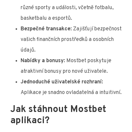
různé sporty a události, včetně fotbalu,
basketbalu a esportů.
Bezpečné transakce:
Zajišťují bezpečnost
vašich finančních prostředků a osobních
údajů.
Nabídky a bonusy:
Mostbet poskytuje
atraktivní bonusy pro nové uživatele.
Jednoduché uživatelské rozhraní:
Aplikace je snadno ovladatelná a intuitivní.
Jak stáhnout Mostbet
aplikaci?