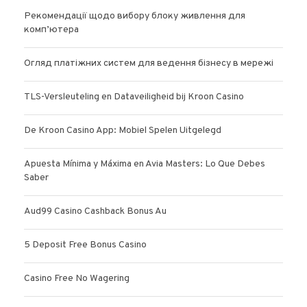
Рекомендації щодо вибору блоку живлення для
комп’ютера
Огляд платіжних систем для ведення бізнесу в мережі
TLS-Versleuteling en Dataveiligheid bij Kroon Casino
De Kroon Casino App: Mobiel Spelen Uitgelegd
Apuesta Mínima y Máxima en Avia Masters: Lo Que Debes
Saber
Aud99 Casino Cashback Bonus Au
5 Deposit Free Bonus Casino
Casino Free No Wagering