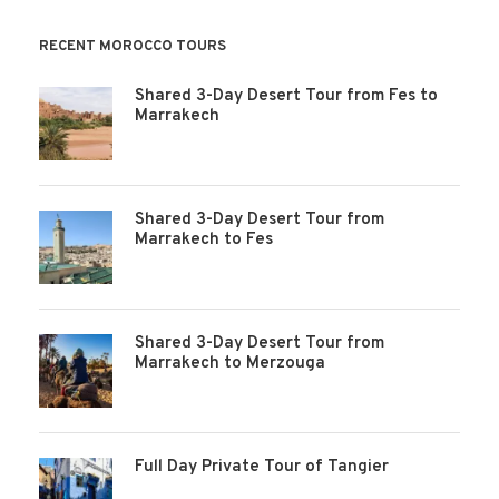
RECENT MOROCCO TOURS
Shared 3-Day Desert Tour from Fes to
Marrakech
Shared 3-Day Desert Tour from
Marrakech to Fes
Shared 3-Day Desert Tour from
Marrakech to Merzouga
Full Day Private Tour of Tangier