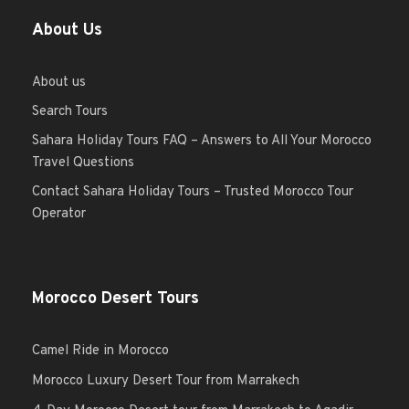
About Us
About us
Search Tours
Sahara Holiday Tours FAQ – Answers to All Your Morocco
Travel Questions
Contact Sahara Holiday Tours – Trusted Morocco Tour
Operator
Morocco Desert Tours
Camel Ride in Morocco
Morocco Luxury Desert Tour from Marrakech