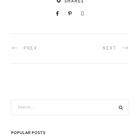
0
SHARES
PREV
NEXT
POPULAR POSTS