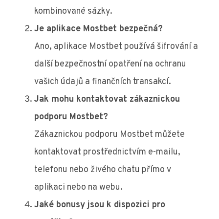
kombinované sázky.
Je aplikace Mostbet bezpečná?
Ano, aplikace Mostbet používá šifrování a
další bezpečnostní opatření na ochranu
vašich údajů a finančních transakcí.
Jak mohu kontaktovat zákaznickou
podporu Mostbet?
Zákaznickou podporu Mostbet můžete
kontaktovat prostřednictvím e-mailu,
telefonu nebo živého chatu přímo v
aplikaci nebo na webu.
Jaké bonusy jsou k dispozici pro