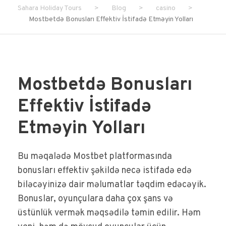
Sahara Holiday Tours
>
Blog
>
casino
>
Mostbetdə Bonusları Effektiv İstifadə Etməyin Yolları
Mostbetdə Bonusları
Effektiv İstifadə
Etməyin Yolları
Bu məqalədə Mostbet platformasında
bonusları effektiv şəkildə necə istifadə edə
biləcəyinizə dair məlumatlar təqdim edəcəyik.
Bonuslar, oyunçulara daha çox şans və
üstünlük vermək məqsədilə təmin edilir. Həm