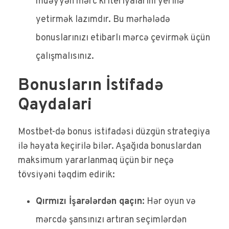
müəyyən mərc kriteriyalarını yerinə
yetirmək lazımdır. Bu mərhələdə
bonuslarınızı etibarlı mərcə çevirmək üçün
çalışmalısınız.
Bonusların İstifadə
Qaydalari
Mostbet-də bonus istifadəsi düzgün strategiya
ilə həyata keçirilə bilər. Aşağıda bonuslardan
maksimum yararlanmaq üçün bir neçə
tövsiyəni təqdim edirik:
Qırmızı İşarələrdən qaçın:
Hər oyun və
mərcdə şansınızı artıran seçimlərdən