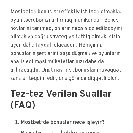
Mostbetdə bonusları effektiv istifadə etməklə,
oyun təcrübənizi artırmaq mümkündür. Bonus
növlərini tanımaq, onların necə əldə ediləcəyini
bilmək və doğru strategiya tətbiq etmək, sizin
üçün daha faydalı olacaqdır. Həmçinin,
bonusların şərtlərini başa düşmək və oyunların
analiz edilməsi mükafatlarınızı daha da
artıracaqdır. Unutmayın ki, bonuslar müvəqqəti
şanslar təqdim edir, ona görə də diqqətli olun.
Tez-tez Verilən Suallar
(FAQ)
Mostbet-də bonuslar necə işləyir?
–