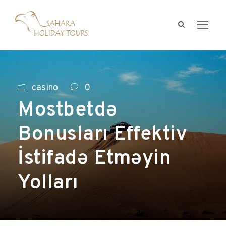
casino
0
Mostbetdə
Bonusları Effektiv
İstifadə Etməyin
Yolları