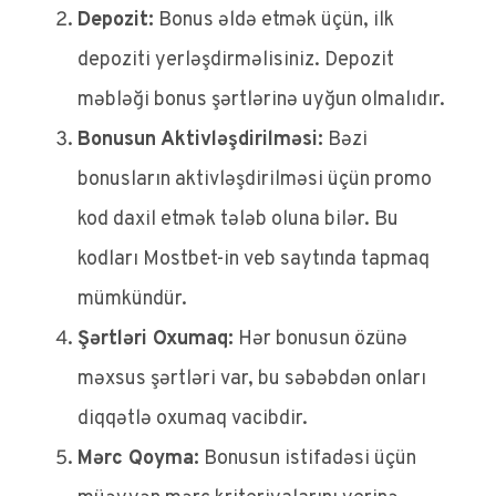
Depozit:
Bonus əldə etmək üçün, ilk
depoziti yerləşdirməlisiniz. Depozit
məbləği bonus şərtlərinə uyğun olmalıdır.
Bonusun Aktivləşdirilməsi:
Bəzi
bonusların aktivləşdirilməsi üçün promo
kod daxil etmək tələb oluna bilər. Bu
kodları Mostbet-in veb saytında tapmaq
mümkündür.
Şərtləri Oxumaq:
Hər bonusun özünə
məxsus şərtləri var, bu səbəbdən onları
diqqətlə oxumaq vacibdir.
Mərc Qoyma:
Bonusun istifadəsi üçün