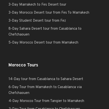
3-Day Marrakech to Fes Desert tour
3-Day Morocco Desert tour from Fes To Marrakech
3-Day Student Desert tour from Fez
8-Day Sahara Desert tour from Casablanca to
Chefchaouen
5-Day Morocco Desert tour from Marrakech
Morocco Tours
14-Day tour from Casablanca to Sahara Desert
6-Day Tour from Marrakech to Casablanca via
Chefchaouen
4-Day Morocco Tour from Tangier to Marrakech