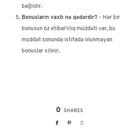
bağlıdır.
Bonusların vaxtı nə qədərdir?
– Hər bir
bonusun öz etibarlılıq müddəti var, bu
müddət sonunda istifadə olunmayan
bonuslar silinir.
0
SHARES