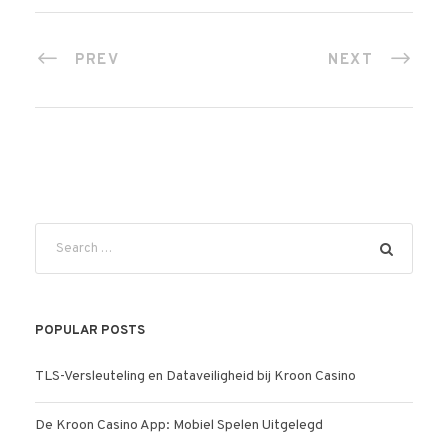
PREV
NEXT
POPULAR POSTS
TLS-Versleuteling en Dataveiligheid bij Kroon Casino
De Kroon Casino App: Mobiel Spelen Uitgelegd