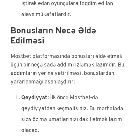
iştirak edən oyunçulara təqdim edilən
əlavə mükafatlardır.
Bonusların Necə Əldə
Edilməsi
Mostbet platformasında bonusları əldə etmək
üçün bir neçə sadə addımı izləmək lazımdır. Bu
addımların yerinə yetirilməsi, bonuslardan
yararlanmağı asanlaşdırır:
Qeydiyyat:
İlk öncə Mostbet-də
qeydiyyatdan keçməlisiniz. Bu mərhələdə
sizə öz məlumatlarınızı daxil etmək lazım
olacaq.