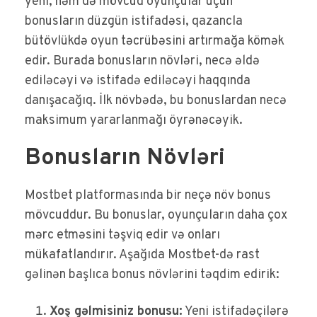
yeni, həm də mövcud oyunçular üçün
bonusların düzgün istifadəsi, qazancla
bütövlükdə oyun təcrübəsini artırmağa kömək
edir. Burada bonusların növləri, necə əldə
ediləcəyi və istifadə ediləcəyi haqqında
danışacağıq. İlk növbədə, bu bonuslardan necə
maksimum yararlanmağı öyrənəcəyik.
Bonusların Növləri
Mostbet platformasında bir neçə növ bonus
mövcuddur. Bu bonuslar, oyunçuların daha çox
mərc etməsini təşviq edir və onları
mükafatlandırır. Aşağıda Mostbet-də rast
gəlinən başlıca bonus növlərini təqdim edirik:
Xoş gəlmisiniz bonusu:
Yeni istifadəçilərə