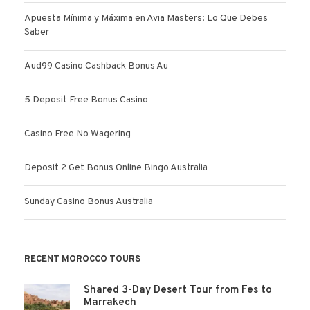
Apuesta Mínima y Máxima en Avia Masters: Lo Que Debes
Saber
Aud99 Casino Cashback Bonus Au
5 Deposit Free Bonus Casino
Casino Free No Wagering
Deposit 2 Get Bonus Online Bingo Australia
Sunday Casino Bonus Australia
RECENT MOROCCO TOURS
Shared 3-Day Desert Tour from Fes to
Marrakech