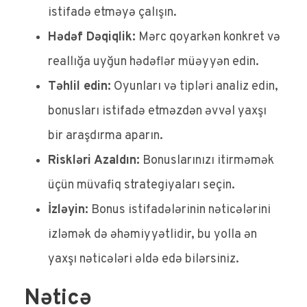
istifadə etməyə çalışın.
Hədəf Dəqiqlik:
Mərc qoyarkən konkret və
reallığa uyğun hədəflər müəyyən edin.
Təhlil edin:
Oyunları və tipləri analiz edin,
bonusları istifadə etməzdən əvvəl yaxşı
bir araşdırma aparın.
Riskləri Azaldın:
Bonuslarınızı itirməmək
üçün müvafiq strategiyaları seçin.
İzləyin:
Bonus istifadələrinin nəticələrini
izləmək də əhəmiyyətlidir, bu yolla ən
yaxşı nəticələri əldə edə bilərsiniz.
Nəticə