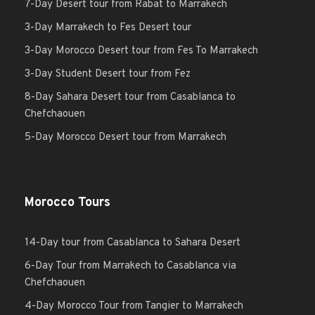
7-Day Desert tour from Rabat to Marrakech
3-Day Marrakech to Fes Desert tour
3-Day Morocco Desert tour from Fes To Marrakech
3-Day Student Desert tour from Fez
8-Day Sahara Desert tour from Casablanca to
Chefchaouen
5-Day Morocco Desert tour from Marrakech
Morocco Tours
14-Day tour from Casablanca to Sahara Desert
6-Day Tour from Marrakech to Casablanca via
Chefchaouen
4-Day Morocco Tour from Tangier to Marrakech