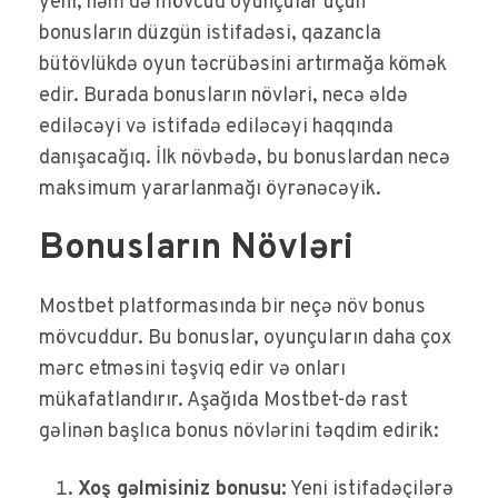
yeni, həm də mövcud oyunçular üçün
bonusların düzgün istifadəsi, qazancla
bütövlükdə oyun təcrübəsini artırmağa kömək
edir. Burada bonusların növləri, necə əldə
ediləcəyi və istifadə ediləcəyi haqqında
danışacağıq. İlk növbədə, bu bonuslardan necə
maksimum yararlanmağı öyrənəcəyik.
Bonusların Növləri
Mostbet platformasında bir neçə növ bonus
mövcuddur. Bu bonuslar, oyunçuların daha çox
mərc etməsini təşviq edir və onları
mükafatlandırır. Aşağıda Mostbet-də rast
gəlinən başlıca bonus növlərini təqdim edirik:
Xoş gəlmisiniz bonusu:
Yeni istifadəçilərə