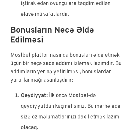
iştirak edən oyunçulara təqdim edilən
əlavə mükafatlardır.
Bonusların Necə Əldə
Edilməsi
Mostbet platformasında bonusları əldə etmək
üçün bir neçə sadə addımı izləmək lazımdır. Bu
addımların yerinə yetirilməsi, bonuslardan
yararlanmağı asanlaşdırır:
Qeydiyyat:
İlk öncə Mostbet-də
qeydiyyatdan keçməlisiniz. Bu mərhələdə
sizə öz məlumatlarınızı daxil etmək lazım
olacaq.