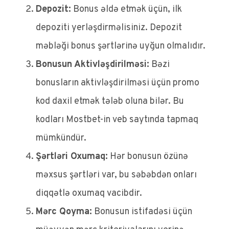
Depozit:
Bonus əldə etmək üçün, ilk
depoziti yerləşdirməlisiniz. Depozit
məbləği bonus şərtlərinə uyğun olmalıdır.
Bonusun Aktivləşdirilməsi:
Bəzi
bonusların aktivləşdirilməsi üçün promo
kod daxil etmək tələb oluna bilər. Bu
kodları Mostbet-in veb saytında tapmaq
mümkündür.
Şərtləri Oxumaq:
Hər bonusun özünə
məxsus şərtləri var, bu səbəbdən onları
diqqətlə oxumaq vacibdir.
Mərc Qoyma:
Bonusun istifadəsi üçün