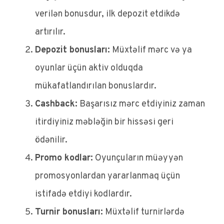
verilən bonusdur, ilk depozit etdikdə
artırılır.
Depozit bonusları:
Müxtəlif mərc və ya
oyunlar üçün aktiv olduqda
mükafatlandırılan bonuslardır.
Cashback:
Başarısız mərc etdiyiniz zaman
itirdiyiniz məbləğin bir hissəsi geri
ödənilir.
Promo kodlar:
Oyunçuların müəyyən
promosyonlardan yararlanmaq üçün
istifadə etdiyi kodlardır.
Turnir bonusları:
Müxtəlif turnirlərdə