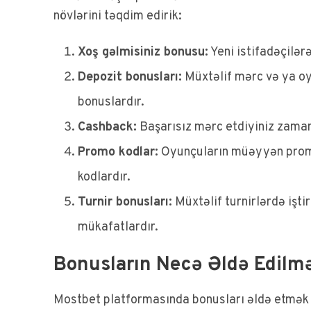
növlərini təqdim edirik:
Xoş gəlmisiniz bonusu:
Yeni istifadəçilərə
Depozit bonusları:
Müxtəlif mərc və ya oy
bonuslardır.
Cashback:
Başarısız mərc etdiyiniz zaman i
Promo kodlar:
Oyunçuların müəyyən promo
kodlardır.
Turnir bonusları:
Müxtəlif turnirlərdə işt
mükafatlardır.
Bonusların Necə Əldə Edilm
Mostbet platformasında bonusları əldə etmək 