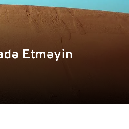
fadə Etməyin