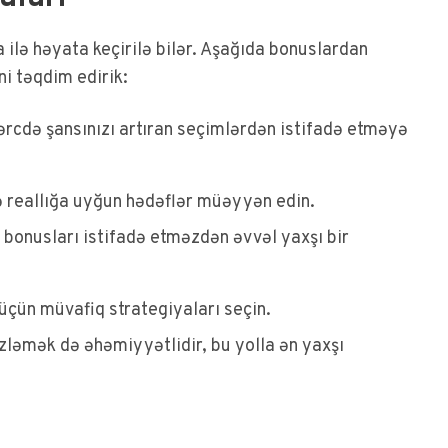
ilə həyata keçirilə bilər. Aşağıda bonuslardan
i təqdim edirik:
rcdə şansınızı artıran seçimlərdən istifadə etməyə
 reallığa uyğun hədəflər müəyyən edin.
, bonusları istifadə etməzdən əvvəl yaxşı bir
üçün müvafiq strategiyaları seçin.
izləmək də əhəmiyyətlidir, bu yolla ən yaxşı