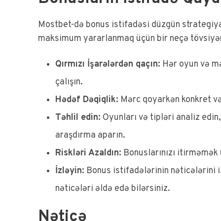
Mostbet-də bonus istifadəsi düzgün strategiya 
maksimum yararlanmaq üçün bir neçə tövsiyən
Qırmızı İşarələrdən qaçın:
Hər oyun və mə
çalışın.
Hədəf Dəqiqlik:
Mərc qoyarkən konkret və
Təhlil edin:
Oyunları və tipləri analiz edin
araşdırma aparın.
Riskləri Azaldın:
Bonuslarınızı itirməmək 
İzləyin:
Bonus istifadələrinin nəticələrini 
nəticələri əldə edə bilərsiniz.
Nəticə