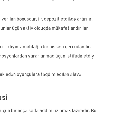
 verilən bonusdur, ilk depozit etdikdə artırılır.
unlar üçün aktiv olduqda mükafatlandırılan
tirdiyiniz məbləğin bir hissəsi geri ödənilir.
syonlardan yararlanmaq üçün istifadə etdiyi
irak edən oyunçulara təqdim edilən əlavə
əsi
üçün bir neçə sadə addımı izləmək lazımdır. Bu