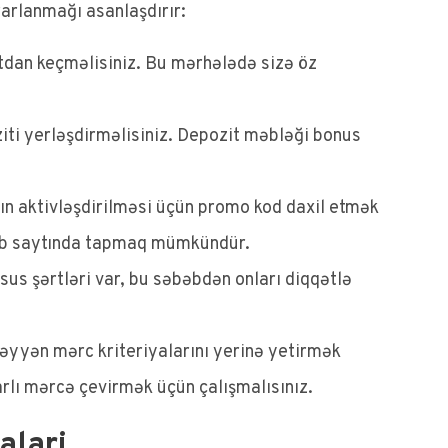
rarlanmağı asanlaşdırır:
dan keçməlisiniz. Bu mərhələdə sizə öz
iti yerləşdirməlisiniz. Depozit məbləği bonus
ın aktivləşdirilməsi üçün promo kod daxil etmək
 veb saytında tapmaq mümkündür.
s şərtləri var, bu səbəbdən onları diqqətlə
yyən mərc kriteriyalarını yerinə yetirmək
arlı mərcə çevirmək üçün çalışmalısınız.
alari