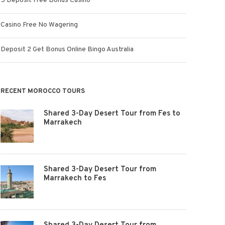
5 Deposit Free Bonus Casino
Casino Free No Wagering
Deposit 2 Get Bonus Online Bingo Australia
RECENT MOROCCO TOURS
Shared 3-Day Desert Tour from Fes to
Marrakech
Shared 3-Day Desert Tour from
Marrakech to Fes