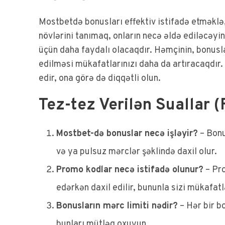
Mostbetdə bonusları effektiv istifadə etməkl
növlərini tanımaq, onların necə əldə ediləcəyin
üçün daha faydalı olacaqdır. Həmçinin, bonusla
edilməsi mükafatlarınızı daha da artıracaqdır
edir, ona görə də diqqətli olun.
Tez-tez Verilən Suallar 
Mostbet-də bonuslar necə işləyir?
– Bonu
və ya pulsuz mərclər şəklində daxil olur.
Promo kodlar necə istifadə olunur?
– Pro
edərkən daxil edilir, bununla sizi mükafatl
Bonusların mərc limiti nədir?
– Hər bir b
bunları mütləq oxuyun.