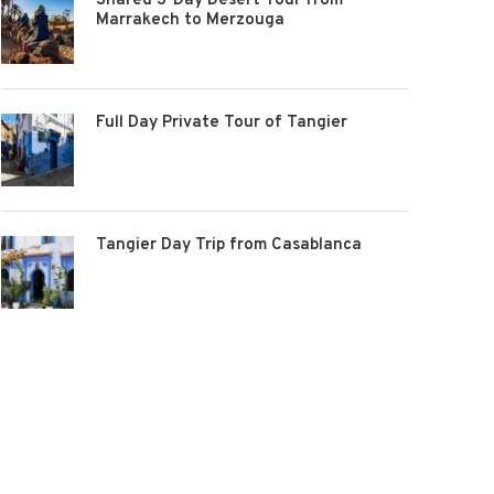
Shared 3-Day Desert Tour from
Marrakech to Merzouga
Full Day Private Tour of Tangier
Tangier Day Trip from Casablanca