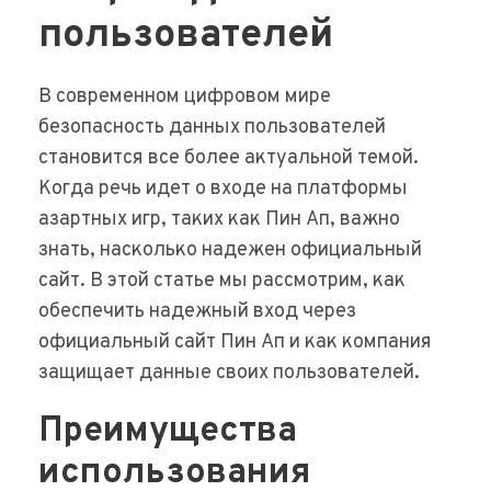
пользователей
В современном цифровом мире
безопасность данных пользователей
становится все более актуальной темой.
Когда речь идет о входе на платформы
азартных игр, таких как Пин Ап, важно
знать, насколько надежен официальный
сайт. В этой статье мы рассмотрим, как
обеспечить надежный вход через
официальный сайт Пин Ап и как компания
защищает данные своих пользователей.
Преимущества
использования