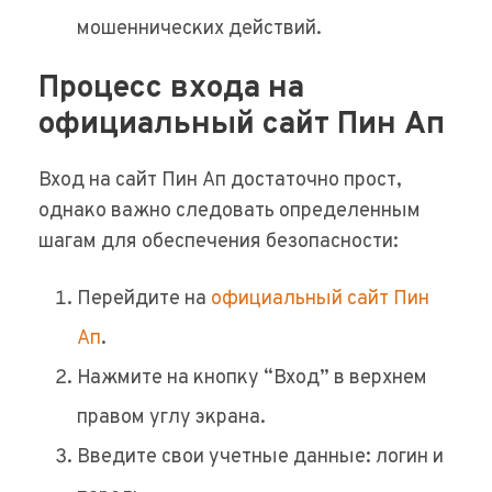
мошеннических действий.
Процесс входа на
официальный сайт Пин Ап
Вход на сайт Пин Ап достаточно прост,
однако важно следовать определенным
шагам для обеспечения безопасности:
Перейдите на
официальный сайт Пин
Ап
.
Нажмите на кнопку “Вход” в верхнем
правом углу экрана.
Введите свои учетные данные: логин и