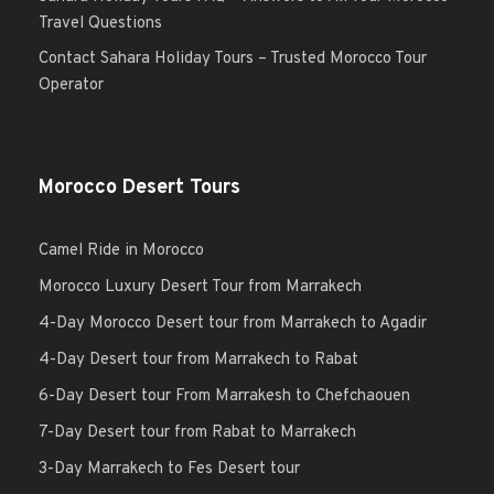
Travel Questions
Contact Sahara Holiday Tours – Trusted Morocco Tour
Operator
Morocco Desert Tours
Camel Ride in Morocco
Morocco Luxury Desert Tour from Marrakech
4-Day Morocco Desert tour from Marrakech to Agadir
4-Day Desert tour from Marrakech to Rabat
6-Day Desert tour From Marrakesh to Chefchaouen
7-Day Desert tour from Rabat to Marrakech
3-Day Marrakech to Fes Desert tour