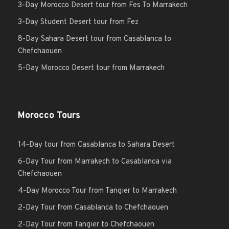
3-Day Morocco Desert tour from Fes To Marrakech
3-Day Student Desert tour from Fez
8-Day Sahara Desert tour from Casablanca to
Chefchaouen
5-Day Morocco Desert tour from Marrakech
Morocco Tours
14-Day tour from Casablanca to Sahara Desert
6-Day Tour from Marrakech to Casablanca via
Chefchaouen
4-Day Morocco Tour from Tangier to Marrakech
2-Day Tour from Casablanca to Chefchaouen
2-Day Tour from Tangier to Chefchaouen