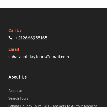
Call Us
+212666955165
Email
saharaholidaytours@gmail.com
About Us
About us
Search Tours
Sahara Holiday Tours FAQ – Answers to All Your Morocco