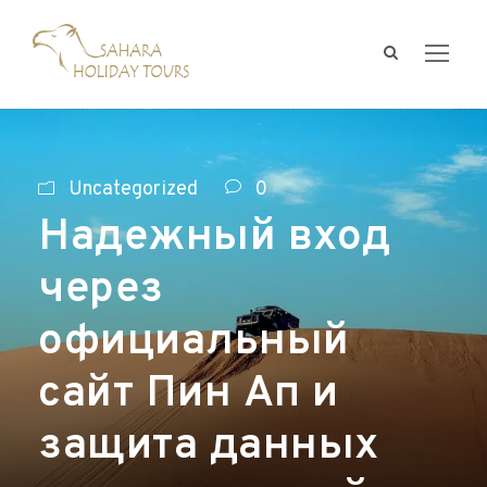
Uncategorized
0
Надежный вход
через
официальный
сайт Пин Ап и
защита данных