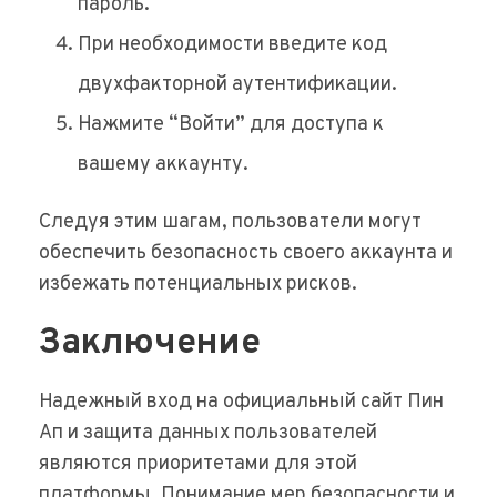
пароль.
При необходимости введите код
двухфакторной аутентификации.
Нажмите “Войти” для доступа к
вашему аккаунту.
Следуя этим шагам, пользователи могут
обеспечить безопасность своего аккаунта и
избежать потенциальных рисков.
Заключение
Надежный вход на официальный сайт Пин
Ап и защита данных пользователей
являются приоритетами для этой
платформы. Понимание мер безопасности и