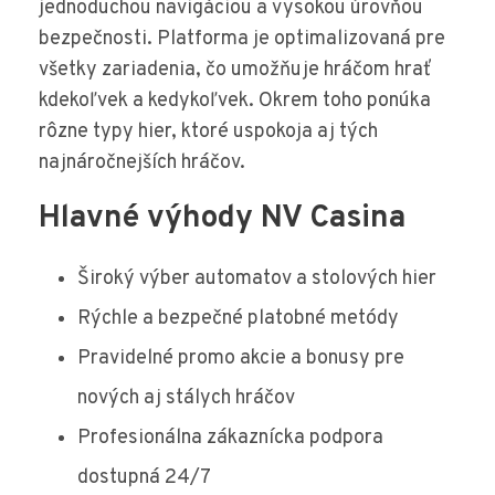
jednoduchou navigáciou a vysokou úrovňou
bezpečnosti. Platforma je optimalizovaná pre
všetky zariadenia, čo umožňuje hráčom hrať
kdekoľvek a kedykoľvek. Okrem toho ponúka
rôzne typy hier, ktoré uspokoja aj tých
najnáročnejších hráčov.
Hlavné výhody NV Casina
Široký výber automatov a stolových hier
Rýchle a bezpečné platobné metódy
Pravidelné promo akcie a bonusy pre
nových aj stálych hráčov
Profesionálna zákaznícka podpora
dostupná 24/7