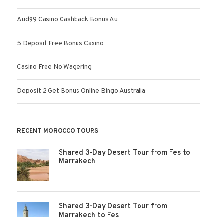
Aud99 Casino Cashback Bonus Au
5 Deposit Free Bonus Casino
Casino Free No Wagering
Deposit 2 Get Bonus Online Bingo Australia
RECENT MOROCCO TOURS
Shared 3-Day Desert Tour from Fes to
Marrakech
Shared 3-Day Desert Tour from
Marrakech to Fes