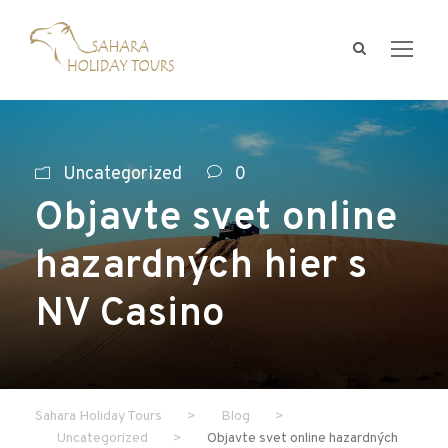
Uncategorized
0
Objavte svet online
hazardných hier s
NV Casino
Sahara Holiday Tours
>
Blog
>
Uncategorized
>
Objavte svet online hazardných