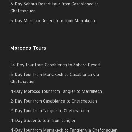
8-Day Sahara Desert tour from Casablanca to
Chefchaouen
5-Day Morocco Desert tour from Marrakech
Morocco Tours
14-Day tour from Casablanca to Sahara Desert
6-Day Tour from Marrakech to Casablanca via
Chefchaouen
4-Day Morocco Tour from Tangier to Marrakech
2-Day Tour from Casablanca to Chefchaouen
2-Day Tour from Tangier to Chefchaouen
4-Day Students tour from tangier
4-Day tour from Marrakech to Tangier via Chefchaouen