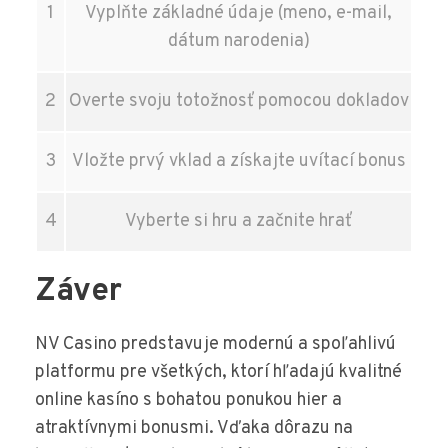
1
Vyplňte základné údaje (meno, e-mail,
dátum narodenia)
2
Overte svoju totožnosť pomocou dokladov
3
Vložte prvý vklad a získajte uvítací bonus
4
Vyberte si hru a začnite hrať
Záver
NV Casino predstavuje modernú a spoľahlivú
platformu pre všetkých, ktorí hľadajú kvalitné
online kasíno s bohatou ponukou hier a
atraktívnymi bonusmi. Vďaka dôrazu na