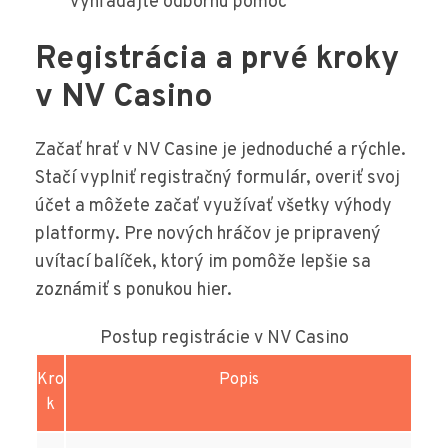
vyhľadajte odbornú pomoc
Registrácia a prvé kroky
v NV Casino
Začať hrať v NV Casine je jednoduché a rýchle.
Stačí vyplniť registračný formulár, overiť svoj
účet a môžete začať využívať všetky výhody
platformy. Pre nových hráčov je pripravený
uvítací balíček, ktorý im pomôže lepšie sa
zoznámiť s ponukou hier.
Postup registrácie v NV Casino
Kro
Popis
k