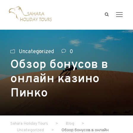
Uncategorized
0
Обзор бонусов в
онлайн казино
Пинко
Sahara Holiday Tours
>
Blog
>
Uncategorized
>
Обзор бонусов в онлайн