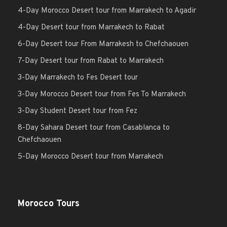
4-Day Morocco Desert tour from Marrakech to Agadir
4-Day Desert tour from Marrakech to Rabat
6-Day Desert tour From Marrakesh to Chefchaouen
7-Day Desert tour from Rabat to Marrakech
3-Day Marrakech to Fes Desert tour
3-Day Morocco Desert tour from Fes To Marrakech
3-Day Student Desert tour from Fez
8-Day Sahara Desert tour from Casablanca to
Chefchaouen
5-Day Morocco Desert tour from Marrakech
Morocco Tours