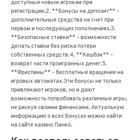
доступные новым игрокам при
регистрации.2. **Бонусы на депозит** –
дополнительные средства на счет при
первом и последующих пополнениях.3.
**Безопасные ставки** – возможности
делать ставки без риска потери
собственных средств.4. **Кешбэк** –
возврат части проигранных денег.5.
**Фриспины** – бесплатные вращения на
игровых автоматах.Эти бонусы не только
привлекают игроков, но и дают
возможность попробовать различные игры,
не рискуя своими финансами. Актуальную
информацию о всех бонусах можно найти
на сайте казино Пинко.