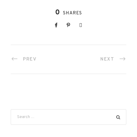
0
SHARES
PREV
NEXT