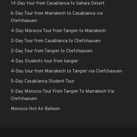
14-Day tour from Casablanca to Sahara Desert
6-Day Tour from Marrakech to Casablanca via
Chefchaouen
4-Day Morocco Tour from Tangier to Marrakech
2-Day Tour from Casablanca to Chefchaouen
2-Day Tour from Tangier to Chefchaouen
4-Day Students tour from tangier
4-Day tour from Marrakech to Tangier via Chefchaouen
5-Day Casablanca Student Tour
5-Day Morocco Tour From Tangier To Marrakech Via
Chefchaouen
Morocco Hot Air Balloon