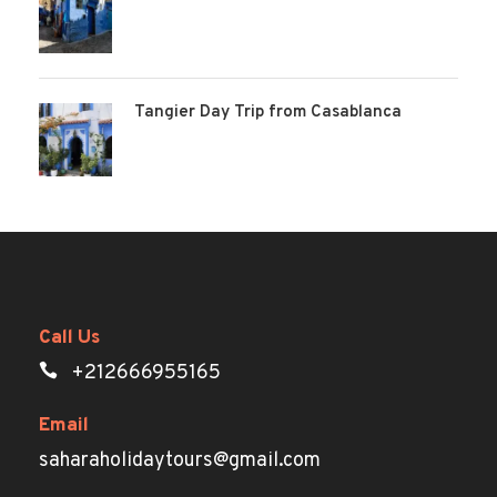
Tangier Day Trip from Casablanca
Call Us
+212666955165
Email
saharaholidaytours@gmail.com