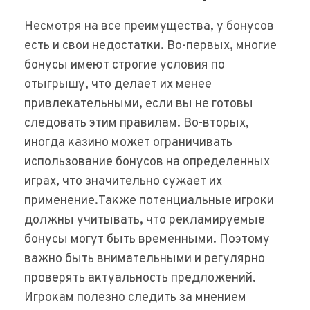
Несмотря на все преимущества, у бонусов
есть и свои недостатки. Во-первых, многие
бонусы имеют строгие условия по
отыгрышу, что делает их менее
привлекательными, если вы не готовы
следовать этим правилам. Во-вторых,
иногда казино может ограничивать
использование бонусов на определенных
играх, что значительно сужает их
применение.Также потенциальные игроки
должны учитывать, что рекламируемые
бонусы могут быть временными. Поэтому
важно быть внимательными и регулярно
проверять актуальность предложений.
Игрокам полезно следить за мнением