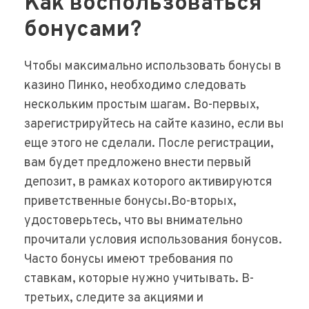
Как воспользоваться
бонусами?
Чтобы максимально использовать бонусы в
казино Пинко, необходимо следовать
нескольким простым шагам. Во-первых,
зарегистрируйтесь на сайте казино, если вы
еще этого не сделали. После регистрации,
вам будет предложено внести первый
депозит, в рамках которого активируются
приветственные бонусы.Во-вторых,
удостоверьтесь, что вы внимательно
прочитали условия использования бонусов.
Часто бонусы имеют требования по
ставкам, которые нужно учитывать. В-
третьих, следите за акциями и