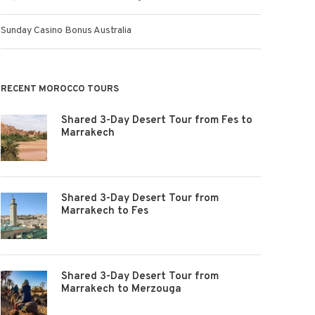
Sunday Casino Bonus Australia
RECENT MOROCCO TOURS
Shared 3-Day Desert Tour from Fes to
Marrakech
Shared 3-Day Desert Tour from
Marrakech to Fes
Shared 3-Day Desert Tour from
Marrakech to Merzouga