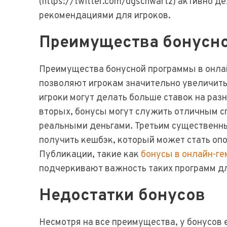
(https://twitter.com/dgschwartz) активно 
рекомендациями для игроков.
Преимущества бонусн
Преимущества бонусной программы в онла
позволяют игрокам значительно увеличить
игроки могут делать больше ставок на раз
вторых, бонусы могут служить отличным с
реальными деньгами. Третьим существенн
получить кешбэк, который может стать опо
Публикации, такие как
бонусы в онлайн-г
подчеркивают важность таких программ дл
Недостатки бонусов
Несмотря на все преимущества, у бонусов е