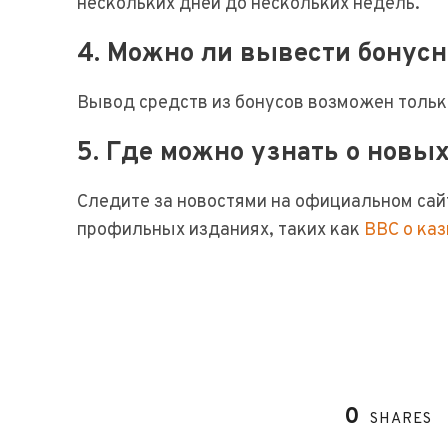
нескольких дней до нескольких недель.
4. Можно ли вывести бонус
Вывод средств из бонусов возможен тольк
5. Где можно узнать о новых
Следите за новостями на официальном сайт
профильных изданиях, таких как
BBC о каз
0
SHARES