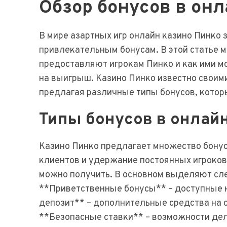
Обзор бонусов в он
В мире азартных игр онлайн казино Пинко 
привлекательным бонусам. В этой статье 
предоставляют игрокам Пинко и как ими м
на выигрыш. Казино Пинко известно своим
предлагая различные типы бонусов, котор
Типы бонусов в онлай
Казино Пинко предлагает множество бонус
клиентов и удержание постоянных игроков
можно получить. В основном выделяют сле
**Приветственные бонусы** – доступные н
депозит** – дополнительные средства на 
**Безопасные ставки** – возможности дел