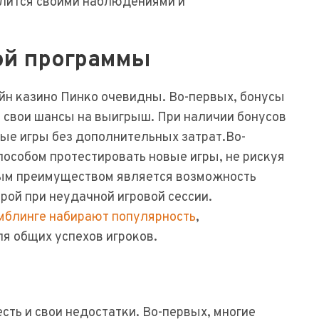
делится своими наблюдениями и
ой программы
йн казино Пинко очевидны. Во-первых, бонусы
 свои шансы на выигрыш. При наличии бонусов
ные игры без дополнительных затрат.Во-
пособом протестировать новые игры, не рискуя
ым преимуществом является возможность
рой при неудачной игровой сессии.
емблинге набирают популярность
,
я общих успехов игроков.
сть и свои недостатки. Во-первых, многие