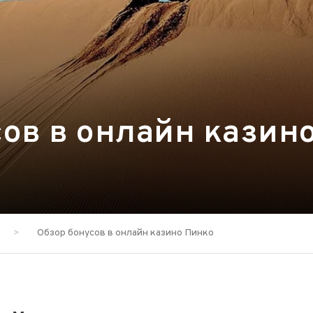
ов в онлайн казин
>
Обзор бонусов в онлайн казино Пинко