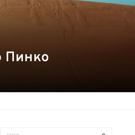
о Пинко