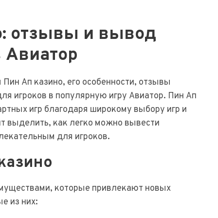
о: отзывы и вывод
в Авиатор
Пин Ап казино, его особенности, отзывы
ля игроков в популярную игру Авиатор. Пин Ап
артных игр благодаря широкому выбору игр и
ит выделить, как легко можно вывести
влекательным для игроков.
казино
имуществами, которые привлекают новых
е из них: