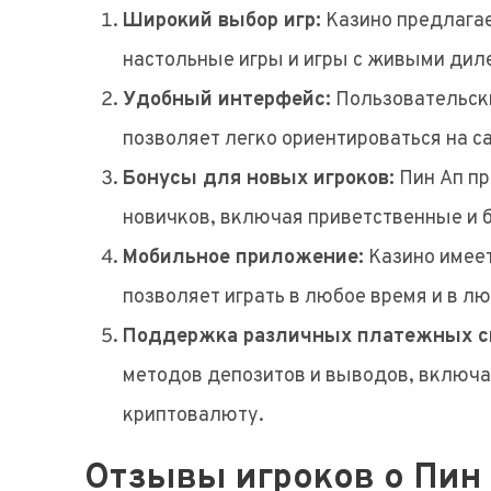
Широкий выбор игр:
Казино предлагае
настольные игры и игры с живыми дил
Удобный интерфейс:
Пользовательски
позволяет легко ориентироваться на са
Бонусы для новых игроков:
Пин Ап пр
новичков, включая приветственные и
Мобильное приложение:
Казино имеет
позволяет играть в любое время и в л
Поддержка различных платежных с
методов депозитов и выводов, включа
криптовалюту.
Отзывы игроков о Пин