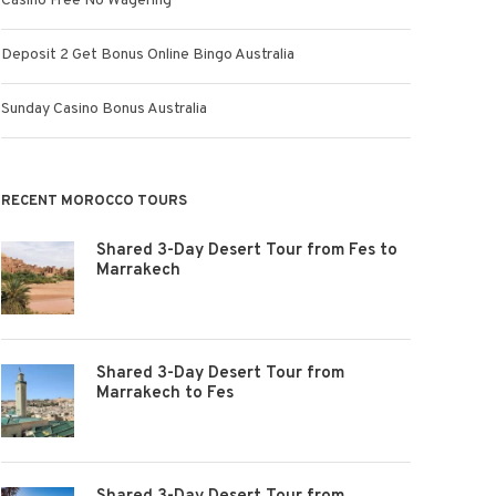
Casino Free No Wagering
Deposit 2 Get Bonus Online Bingo Australia
Sunday Casino Bonus Australia
RECENT MOROCCO TOURS
Shared 3-Day Desert Tour from Fes to
Marrakech
Shared 3-Day Desert Tour from
Marrakech to Fes