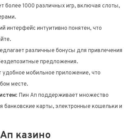
т более 1000 различных игр, включая слоты,
ерами.
й интерфейс интуитивно понятен, что
йте.
едлагает различные бонусы для привлечения
 бездепозитные предложения.
 удобное мобильное приложение, что
юбом месте.
истем:
Пин Ап поддерживает множество
я банковские карты, электронные кошельки и
 Ап казино