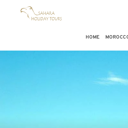
HOME
MOROCCO