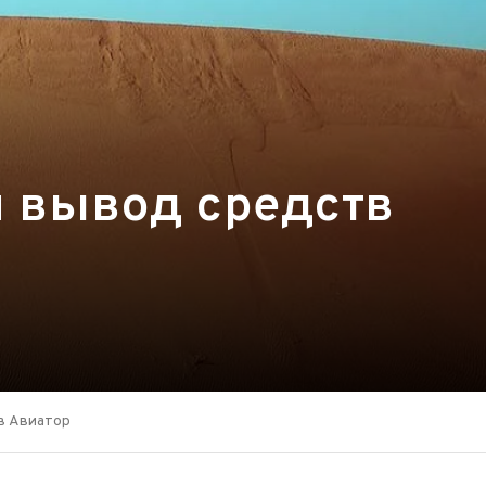
и вывод средств
в Авиатор