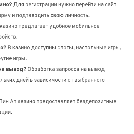
зино?
Для регистрации нужно перейти на сайт
орму и подтвердить свою личность.
казино предлагает удобное мобильное
ройств.
но?
В казино доступны слоты, настольные игры,
угие игры.
на вывод?
Обработка запросов на вывод
ольких дней в зависимости от выбранного
Пин Ап казино предоставляет бездепозитные
ации.