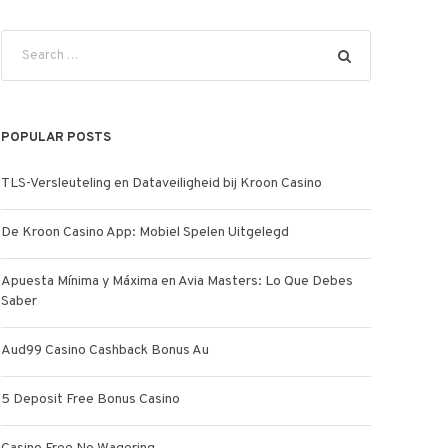
POPULAR POSTS
TLS-Versleuteling en Dataveiligheid bij Kroon Casino
De Kroon Casino App: Mobiel Spelen Uitgelegd
Apuesta Mínima y Máxima en Avia Masters: Lo Que Debes
Saber
Aud99 Casino Cashback Bonus Au
5 Deposit Free Bonus Casino