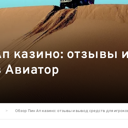
п казино: отзывы 
в Авиатор
>
Обзор Пин Ап казино: отзывы и вывод средств для игроко