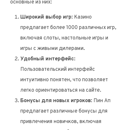
основные из них:
Широкий выбор игр:
Казино
предлагает более 1000 различных игр,
включая слоты, настольные игры и
игры с живыми дилерами.
Удобный интерфейс:
Пользовательский интерфейс
интуитивно понятен, что позволяет
легко ориентироваться на сайте.
Бонусы для новых игроков:
Пин Ап
предлагает различные бонусы для
привлечения новичков, включая