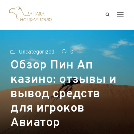
Uncategorized
0
Обзор Пин Ап
казино: отзывы и
вывод средств
для игроков
Авиатор