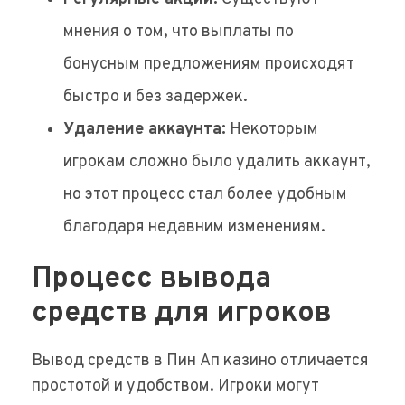
мнения о том, что выплаты по
бонусным предложениям происходят
быстро и без задержек.
Удаление аккаунта:
Некоторым
игрокам сложно было удалить аккаунт,
но этот процесс стал более удобным
благодаря недавним изменениям.
Процесс вывода
средств для игроков
Вывод средств в Пин Ап казино отличается
простотой и удобством. Игроки могут