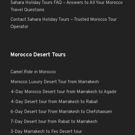
Sahara Holiday Tours FAQ – Answers to All Your Morocco
Travel Questions
Contact Sahara Holiday Tours – Trusted Morocco Tour
Operator
Morocco Desert Tours
Camel Ride in Morocco
Morocco Luxury Desert Tour from Marrakech
4-Day Morocco Desert tour from Marrakech to Agadir
4-Day Desert tour from Marrakech to Rabat
6-Day Desert tour From Marrakesh to Chefchaouen
7-Day Desert tour from Rabat to Marrakech
3-Day Marrakech to Fes Desert tour