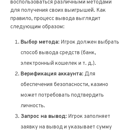
воспользоваться различными методами
для получения своих выигрышей. Как
правило, процесс вывода выглядит
следующим образом:
Выбор метода:
Игрок должен выбрать
способ вывода средств (банк,
электронный кошелек и т. д.).
Верификация аккаунта:
Для
обеспечения безопасности, казино
может потребовать подтвердить
личность.
Запрос на вывод:
Игрок заполняет
заявку на вывод и указывает сумму