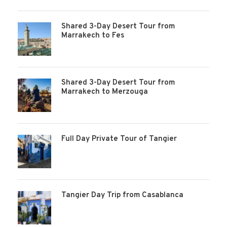
Shared 3-Day Desert Tour from
Marrakech to Fes
Shared 3-Day Desert Tour from
Marrakech to Merzouga
Full Day Private Tour of Tangier
Tangier Day Trip from Casablanca