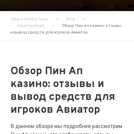
Sahara Holiday Tours
>
Blog
>
Uncategorized
>
Обзор Пин Ап казино: отзывы
и вывод средств для игроков Авиатор
Обзор Пин Ап
казино: отзывы и
вывод средств для
игроков Авиатор
В данном обзоре мы подробнее рассмотрим