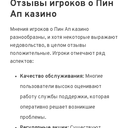
Отзывы игроков о Пин
Ап казино
Мнения игроков о Пин Ап казино
разнообразны, и хотя некоторые выражают
недовольство, в целом отзывы
положительные. Игроки отмечают ряд
аспектов:
Качество обслуживания:
Многие
пользователи высоко оценивают
работу службы поддержки, которая
оперативно решает возникшие
проблемы.
Регулярные акции:
Существуют