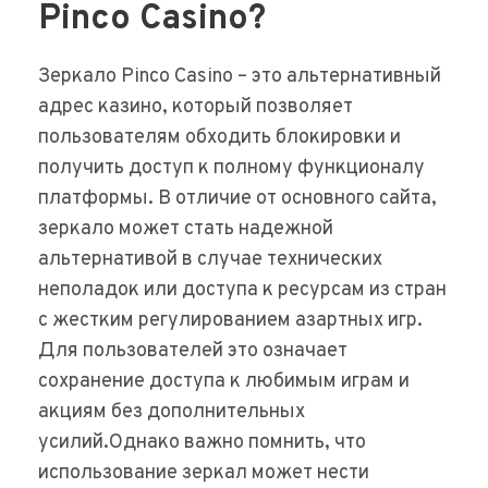
Pinco Casino?
Зеркало Pinco Casino – это альтернативный
адрес казино, который позволяет
пользователям обходить блокировки и
получить доступ к полному функционалу
платформы. В отличие от основного сайта,
зеркало может стать надежной
альтернативой в случае технических
неполадок или доступа к ресурсам из стран
с жестким регулированием азартных игр.
Для пользователей это означает
сохранение доступа к любимым играм и
акциям без дополнительных
усилий.Однако важно помнить, что
использование зеркал может нести