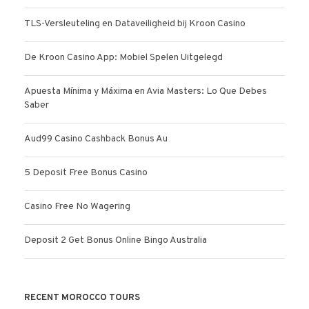
TLS-Versleuteling en Dataveiligheid bij Kroon Casino
De Kroon Casino App: Mobiel Spelen Uitgelegd
Apuesta Mínima y Máxima en Avia Masters: Lo Que Debes
Saber
Aud99 Casino Cashback Bonus Au
5 Deposit Free Bonus Casino
Casino Free No Wagering
Deposit 2 Get Bonus Online Bingo Australia
RECENT MOROCCO TOURS