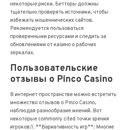
некоторые риски. Бетторы должны
тщательно проверять источники, чтобы
избежать мошеннических сайтов.
Рекомендуется пользоваться
проверенными ресурсами и следить за
обновлениями от казино о рабочих
зеркалах.
Пользовательские
отзывы о Pinco Casino
В интернет-пространстве можно встретить
множество отзывов о Pinco Casino,
наблюдая разнообразие мнений. Вот
некоторые commonly cited точки зрения
игроков:1. **Вариативность игр**: Многие