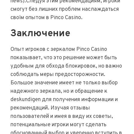
news).Следуя этим рекомендациям, игроки
смогут без лишних проблем наслаждаться
своїм опытом в Pinco Casino.
Заключение
Опыт игроков с зеркалом Pinco Casino
показывает, что это решение может быть
удобным для обхода блокировок, но важно
соблюдать меры предосторожности.
Большое значение имеет не только выбор
надежного зеркала, но и обращение к
deskundigen для получения информации и
рекомендаций. Изучая отзывы
пользователей и имея в виду их советы,
потенциальные игроки могут сделать
обоснованный выбор и уверенно вступить в