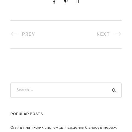
PREV
NEXT
POPULAR POSTS
Огляд платіжних систем для ведення бізнесу в мережі