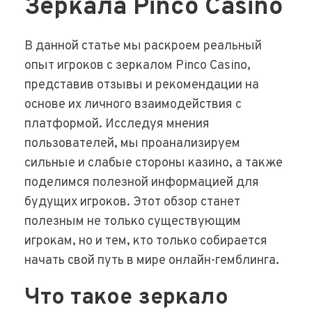
Зеркала Pinco Casino
В данной статье мы раскроем реальный
опыт игроков с зеркалом Pinco Casino,
представив отзывы и рекомендации на
основе их личного взаимодействия с
платформой. Исследуя мнения
пользователей, мы проанализируем
сильные и слабые стороны казино, а также
поделимся полезной информацией для
будущих игроков. Этот обзор станет
полезным не только существующим
игрокам, но и тем, кто только собирается
начать свой путь в мире онлайн-гемблинга.
Что такое зеркало