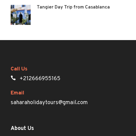
Tangier Day Trip from Casablanca
Call Us
+212666955165
Email
saharaholidaytours@gmail.com
About Us