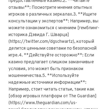
предоставленные казино.2. **Читайте
отзывы**: Посмотрите мнения опытных
игроков о различных зеркалах.3. **Ищите
консультации у экспертов**: Например, вы
можете ознакомиться с мнением [гемблинг-
историка Дэвида Г. Шварца]
(https://twitter.com/dgschwartz), который
делится ценными советами по безопасной
игре.4. **Действуйте осторожно**: Если
казино предлагает слишком заманчивые
условия, это может быть признаком
мошенничества.5. **Используйте
надежные источники информации**:
Например, стоит читать статьи, такие как
[обзор игровых платформ от The Guardian]
(https://www.theguardian.com/us-