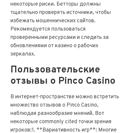
некоторые риски. Бетторы должны
тщательно проверять источники, чтобы
избежать мошеннических сайтов.
Рекомендуется пользоваться
проверенными ресурсами и следить за
обновлениями от казино о рабочих
зеркалах.
Пользовательские
отзывы о Pinco Casino
В интернет-пространстве можно встретить
множество отзывов о Pinco Casino,
наблюдая разнообразие мнений. Вот
некоторые commonly cited точки зрения
игроков:1. **Вариативность игр**: Многие