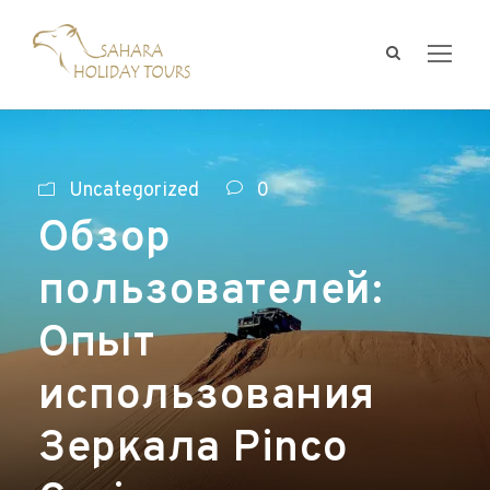
Uncategorized
0
Обзор
пользователей:
Опыт
использования
Зеркала Pinco