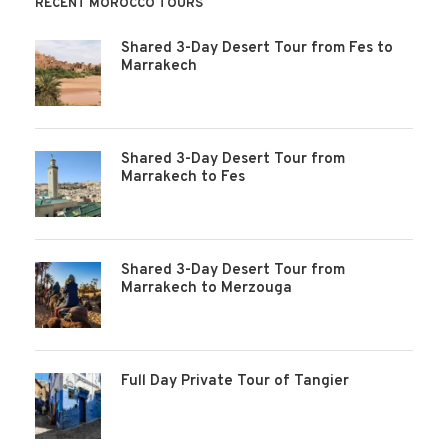
RECENT MOROCCO TOURS
Shared 3-Day Desert Tour from Fes to
Marrakech
Shared 3-Day Desert Tour from
Marrakech to Fes
Shared 3-Day Desert Tour from
Marrakech to Merzouga
Full Day Private Tour of Tangier