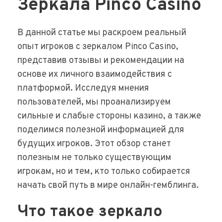
Зеркала Pinco Casino
В данной статье мы раскроем реальный
опыт игроков с зеркалом Pinco Casino,
представив отзывы и рекомендации на
основе их личного взаимодействия с
платформой. Исследуя мнения
пользователей, мы проанализируем
сильные и слабые стороны казино, а также
поделимся полезной информацией для
будущих игроков. Этот обзор станет
полезным не только существующим
игрокам, но и тем, кто только собирается
начать свой путь в мире онлайн-гемблинга.
Что такое зеркало