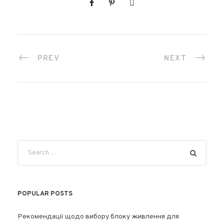
PREV
NEXT
POPULAR POSTS
Рекомендації щодо вибору блоку живлення для