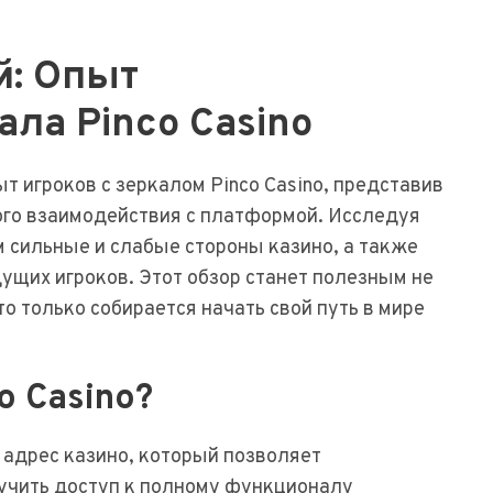
й: Опыт
ла Pinco Casino
т игроков с зеркалом Pinco Casino, представив
ого взаимодействия с платформой. Исследуя
 сильные и слабые стороны казино, а также
щих игроков. Этот обзор станет полезным не
о только собирается начать свой путь в мире
o Casino?
й адрес казино, который позволяет
учить доступ к полному функционалу