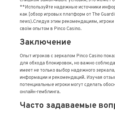
слишком заманчивые условия, это может б
**Используйте надежные источники информ
как [обзор игровых платформ от The Guardi
news).Следуя этим рекомендациям, игроки
своїм опытом в Pinco Casino.
Заключение
Опыт игроков с зеркалом Pinco Casino пок
для обхода блокировок, но важно соблюд
имеет не только выбор надежного зеркала,
информации и рекомендаций. Изучая отзыв
потенциальные игроки могут сделать обос
онлайн-гемблинга.
Часто задаваемые во