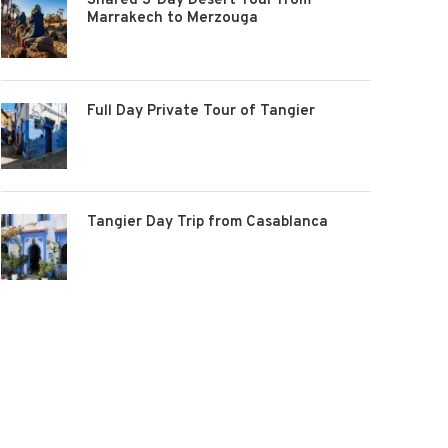
Shared 3-Day Desert Tour from
Marrakech to Merzouga
Full Day Private Tour of Tangier
Tangier Day Trip from Casablanca