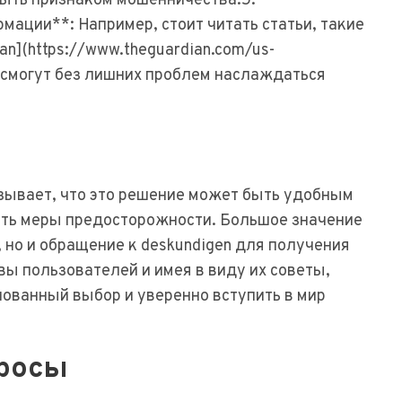
ыть признаком мошенничества.5.
ации**: Например, стоит читать статьи, такие
an](https://www.theguardian.com/us-
 смогут без лишних проблем наслаждаться
азывает, что это решение может быть удобным
ать меры предосторожности. Большое значение
 но и обращение к deskundigen для получения
ы пользователей и имея в виду их советы,
нованный выбор и уверенно вступить в мир
просы