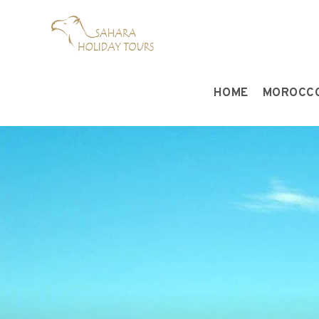
HOME
MOROCCO