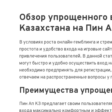
Обзор упрощенного 
Казахстана на Пин А
В условиях роста онлайн-гемблинга и стр
простота и удобство входа на игровые са
привлечения пользователей. В данной стат
могут быстро и удобно осуществить вход н
необходимо предпринять для регистрации,
отвечаем на распространенные вопросы у 
Преимущества упроще
Пин Ап КЗ предлагает своим пользователя
входа максимально комфортным и эффект