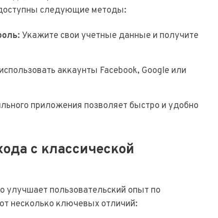
, доступны следующие методы:
роль:
Укажите свои учетные данные и получите
спользовать аккаунты Facebook, Google или
льного приложения позволяет быстро и удобно
ода с классической
о улучшает пользовательский опыт по
Вот несколько ключевых отличий: