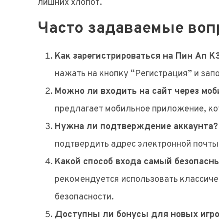
лишних хлопот.
Часто задаваемые воп
Как зарегистрироваться на Пин Ап К
нажать на кнопку “Регистрация” и зап
Можно ли входить на сайт через мо
предлагает мобильное приложение, кот
Нужна ли подтверждение аккаунта?
подтвердить адрес электронной почты
Какой способ входа самый безопасн
рекомендуется использовать классичес
безопасности.
Доступны ли бонусы для новых игр