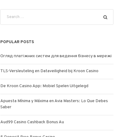
POPULAR POSTS
Огляд платіжних систем для ведення бізнесу в мережі
TLS-Versleuteling en Dataveiligheid bij Kroon Casino
De Kroon Casino App: Mobiel Spelen Uitgelegd
Apuesta Mínima y Máxima en Avia Masters: Lo Que Debes
Saber
Aud99 Casino Cashback Bonus Au