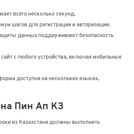
мает всего несколько секунд.
мум шагов для регистрации и авторизации.
ащиты данных поддерживают безопасность
 сайт с любого устройства, включая мобильные
орма доступна на нескольких языках,
 на Пин Ап КЗ
игроки из Казахстана должны выполнить