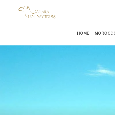
HOME
MOROCCO