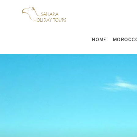
HOME
MOROCCO