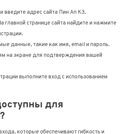
и введите адрес сайта Пин Ап КЗ.
а главной странице сайта найдите и нажмите
истрации.
е данные, такие как имя, email и пароль.
ям на экране для подтверждения вашей
трации выполните вход с использованием
доступны для
?
входа, которые обеспечивают гибкость и