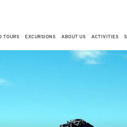
 TOURS
EXCURSIONS
ABOUT US
ACTIVITIES