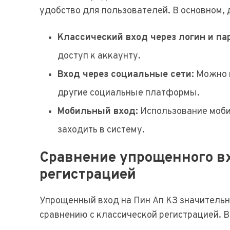
удобство для пользователей. В основном
Классический вход через логин и па
доступ к аккаунту.
Вход через социальные сети:
Можно и
другие социальные платформы.
Мобильный вход:
Использование моби
заходить в систему.
Сравнение упрощенного вх
регистрацией
Упрощенный вход на Пин Ап КЗ значительн
сравнению с классической регистрацией. 