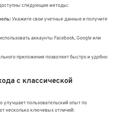
, доступны следующие методы:
роль:
Укажите свои учетные данные и получите
спользовать аккаунты Facebook, Google или
льного приложения позволяет быстро и удобно
ода с классической
о улучшает пользовательский опыт по
Вот несколько ключевых отличий: