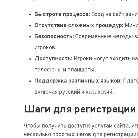
Быстрота процесса:
Вход на сайт зани
Отсутствие сложных процедур:
Мини
Безопасность:
Современные методы з
игроков.
Доступность:
Игроки могут входить на
телефоны и планшеты.
Поддержка различных языков:
Платф
включая русский и казахский.
Шаги для регистрации
Чтобы получить доступ к услугам сайта, 
несколько простых шагов для регистрации: