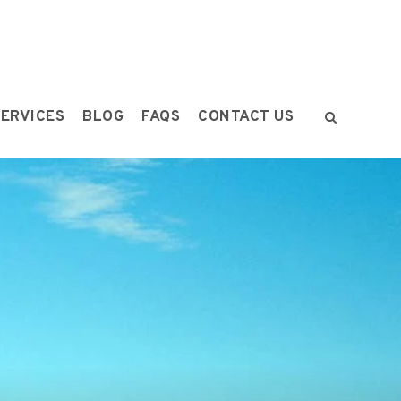
SERVICES
BLOG
FAQS
CONTACT US