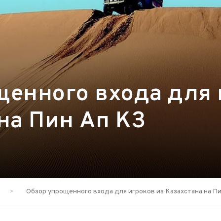
щенного входа для 
на Пин Ап КЗ
>
Обзор упрощенного входа для игроков из Казахстана на П