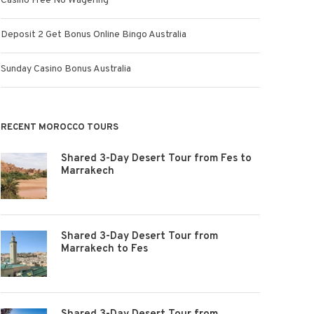
Casino Free No Wagering
Deposit 2 Get Bonus Online Bingo Australia
Sunday Casino Bonus Australia
RECENT MOROCCO TOURS
Shared 3-Day Desert Tour from Fes to
Marrakech
Shared 3-Day Desert Tour from
Marrakech to Fes