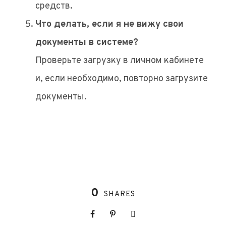
средств.
Что делать, если я не вижу свои
документы в системе?
Проверьте загрузку в личном кабинете
и, если необходимо, повторно загрузите
документы.
0
SHARES