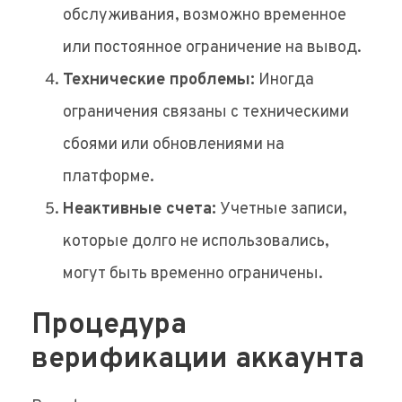
обслуживания, возможно временное
или постоянное ограничение на вывод.
Технические проблемы:
Иногда
ограничения связаны с техническими
сбоями или обновлениями на
платформе.
Неактивные счета:
Учетные записи,
которые долго не использовались,
могут быть временно ограничены.
Процедура
верификации аккаунта