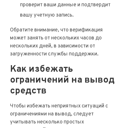
проверит ваши данные и подтвердит
вашу учетную запись.
Обратите внимание, что верификация
может занять от нескольких часов до
нескольких дней, в зависимости от
загруженности службы поддержки.
Как избежать
ограничений на вывод
средств
Чтобы избежать неприятных ситуаций с
ограничениями на вывод, следует
учитывать несколько простых