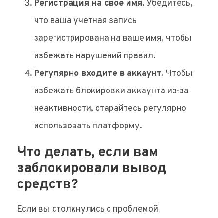
Регистрация на свое имя.
Убедитесь,
что ваша учетная запись
зарегистрирована на ваше имя, чтобы
избежать нарушений правил.
Регулярно входите в аккаунт.
Чтобы
избежать блокировки аккаунта из-за
неактивности, старайтесь регулярно
использовать платформу.
Что делать, если вам
заблокировали вывод
средств?
Если вы столкнулись с проблемой