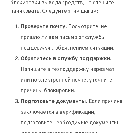
блокировки вывода средств, не спешите
паниковать. Следуйте этим шагам:
Проверьте почту.
Посмотрите, не
пришло ли вам письмо от службы
поддержки с объяснением ситуации.
Обратитесь в службу поддержки.
Напишите в техподдержку через чат
или по электронной почте, уточните
причины блокировки.
Подготовьте документы.
Если причина
заключается в верификации,
подготовьте необходимые документы