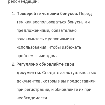
рекомендаций:
Проверяйте условия бонусов.
Перед
тем как воспользоваться бонусными
предложениями, обязательно
ознакомьтесь с условиями их
использования, чтобы избежать
проблем с выводом.
Регулярно обновляйте свои
документы.
Следите за актуальностью
документов, которые вы предоставили
при регистрации, и обновляйте их при
необходимости.