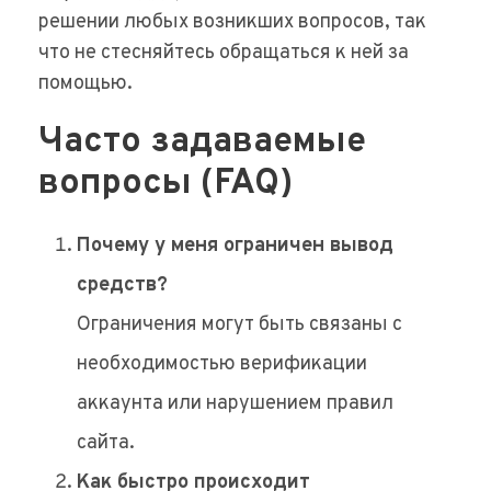
решении любых возникших вопросов, так
что не стесняйтесь обращаться к ней за
помощью.
Часто задаваемые
вопросы (FAQ)
Почему у меня ограничен вывод
средств?
Ограничения могут быть связаны с
необходимостью верификации
аккаунта или нарушением правил
сайта.
Как быстро происходит