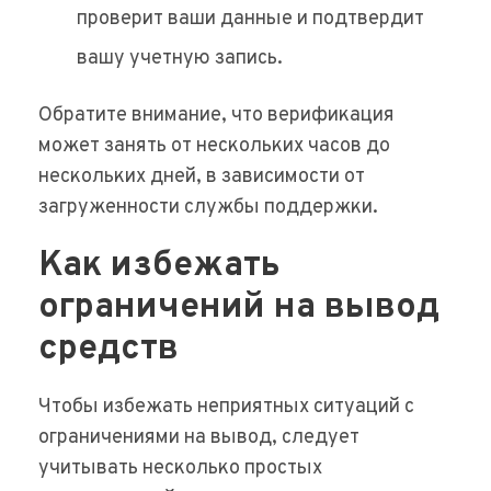
проверит ваши данные и подтвердит
вашу учетную запись.
Обратите внимание, что верификация
может занять от нескольких часов до
нескольких дней, в зависимости от
загруженности службы поддержки.
Как избежать
ограничений на вывод
средств
Чтобы избежать неприятных ситуаций с
ограничениями на вывод, следует
учитывать несколько простых