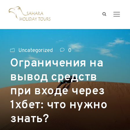
Uncategorized
0
Ограничения на
вывод средств
при входе через
1хбет: что нужно
знать?