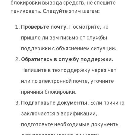
блокировки вывода средств, не спешите
паниковать. Следуйте этим шагам:
Проверьте почту.
Посмотрите, не
пришло ли вам письмо от службы
поддержки с объяснением ситуации.
Обратитесь в службу поддержки.
Напишите в техподдержку через чат
или по электронной почте, уточните
причины блокировки.
Подготовьте документы.
Если причина
заключается в верификации,
подготовьте необходимые документы