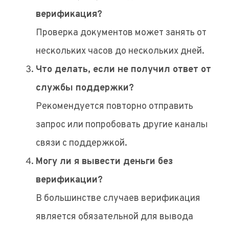
верификация?
Проверка документов может занять от
нескольких часов до нескольких дней.
Что делать, если не получил ответ от
службы поддержки?
Рекомендуется повторно отправить
запрос или попробовать другие каналы
связи с поддержкой.
Могу ли я вывести деньги без
верификации?
В большинстве случаев верификация
является обязательной для вывода