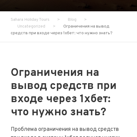
Sahara Holiday Tours
>
Blog
>
Uncategorized
>
Ограничения на вывод
средств при входе через 1хбет: что нужно знать?
Ограничения на
вывод средств при
входе через 1хбет:
что нужно знать?
Проблема ограничения на вывод средств