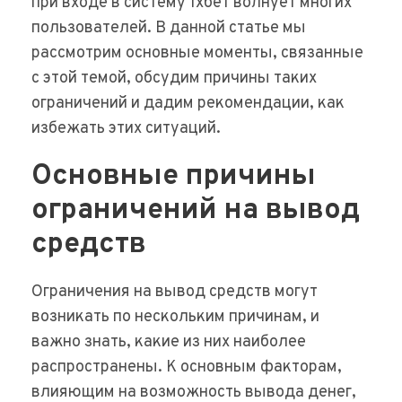
при входе в систему 1хбет волнует многих
пользователей. В данной статье мы
рассмотрим основные моменты, связанные
с этой темой, обсудим причины таких
ограничений и дадим рекомендации, как
избежать этих ситуаций.
Основные причины
ограничений на вывод
средств
Ограничения на вывод средств могут
возникать по нескольким причинам, и
важно знать, какие из них наиболее
распространены. К основным факторам,
влияющим на возможность вывода денег,