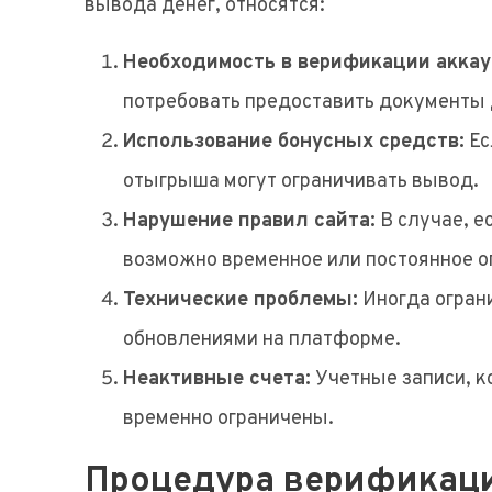
вывода денег, относятся:
Необходимость в верификации аккау
потребовать предоставить документы
Использование бонусных средств:
Ес
отыгрыша могут ограничивать вывод.
Нарушение правил сайта:
В случае, е
возможно временное или постоянное о
Технические проблемы:
Иногда огран
обновлениями на платформе.
Неактивные счета:
Учетные записи, к
временно ограничены.
Процедура верификаци