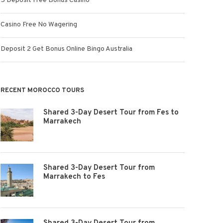
5 Deposit Free Bonus Casino
Casino Free No Wagering
Deposit 2 Get Bonus Online Bingo Australia
RECENT MOROCCO TOURS
Shared 3-Day Desert Tour from Fes to
Marrakech
Shared 3-Day Desert Tour from
Marrakech to Fes