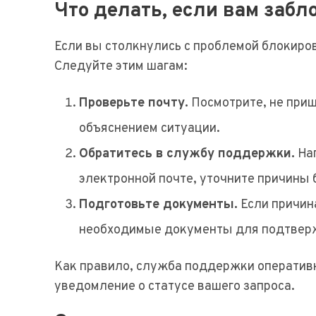
Что делать, если вам заб
Если вы столкнулись с проблемой блокиров
Следуйте этим шагам:
Проверьте почту.
Посмотрите, не приш
объяснением ситуации.
Обратитесь в службу поддержки.
Нап
электронной почте, уточните причины 
Подготовьте документы.
Если причин
необходимые документы для подтвер
Как правило, служба поддержки оперативн
уведомление о статусе вашего запроса.