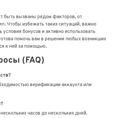
ут быть вызваны рядом факторов, от
л. Чтобы избежать таких ситуаций, важно
ь условия бонусов и активно использовать
готова помочь вам в решении любых возникших
ся к ней за помощью.
росы (FAQ)
дств?
обходимостью верификации аккаунта или
я?
нескольких часов до нескольких дней.