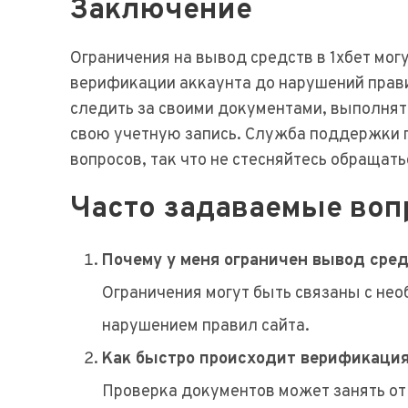
Заключение
Ограничения на вывод средств в 1хбет мог
верификации аккаунта до нарушений прави
следить за своими документами, выполнят
свою учетную запись. Служба поддержки 
вопросов, так что не стесняйтесь обращать
Часто задаваемые воп
Почему у меня ограничен вывод сре
Ограничения могут быть связаны с не
нарушением правил сайта.
Как быстро происходит верификаци
Проверка документов может занять от 