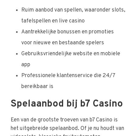
Ruim aanbod van spellen, waaronder slots,
tafelspellen en live casino
Aantrekkelijke bonussen en promoties
voor nieuwe en bestaande spelers
Gebruiksvriendelijke website en mobiele
app
Professionele klantenservice die 24/7
bereikbaar is
Spelaanbod bij b7 Casino
Een van de grootste troeven van b7 Casino is
het uitgebreide spelaanbod. Of je nu houdt van