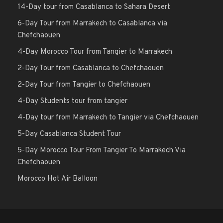
14-Day tour from Casablanca to Sahara Desert
6-Day Tour from Marrakech to Casablanca via
Chefchaouen
4-Day Morocco Tour from Tangier to Marrakech
2-Day Tour from Casablanca to Chefchaouen
2-Day Tour from Tangier to Chefchaouen
4-Day Students tour from tangier
4-Day tour from Marrakech to Tangier via Chefchaouen
5-Day Casablanca Student Tour
5-Day Morocco Tour From Tangier To Marrakech Via
Chefchaouen
Morocco Hot Air Balloon