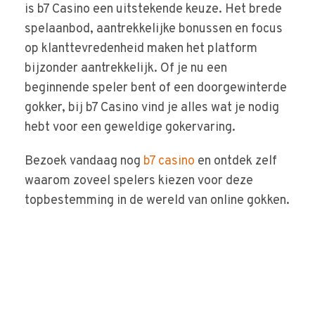
is b7 Casino een uitstekende keuze. Het brede
spelaanbod, aantrekkelijke bonussen en focus
op klanttevredenheid maken het platform
bijzonder aantrekkelijk. Of je nu een
beginnende speler bent of een doorgewinterde
gokker, bij b7 Casino vind je alles wat je nodig
hebt voor een geweldige gokervaring.
Bezoek vandaag nog
b7 casino
en ontdek zelf
waarom zoveel spelers kiezen voor deze
topbestemming in de wereld van online gokken.