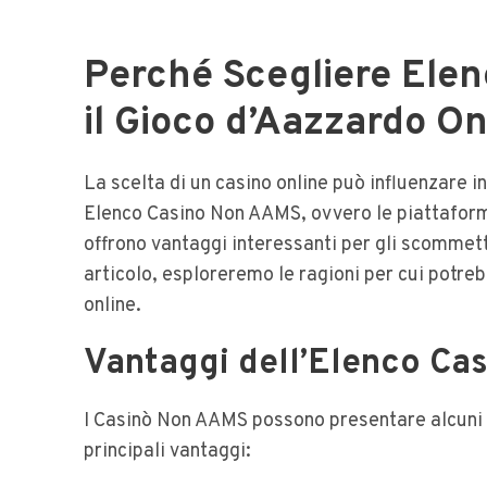
Perché Scegliere Ele
il Gioco d’Aazzardo On
La scelta di un casino online può influenzare in
Elenco Casino Non AAMS, ovvero le piattaform
offrono vantaggi interessanti per gli scommettit
articolo, esploreremo le ragioni per cui potr
online.
Vantaggi dell’Elenco C
I Casinò Non AAMS possono presentare alcuni asp
principali vantaggi: