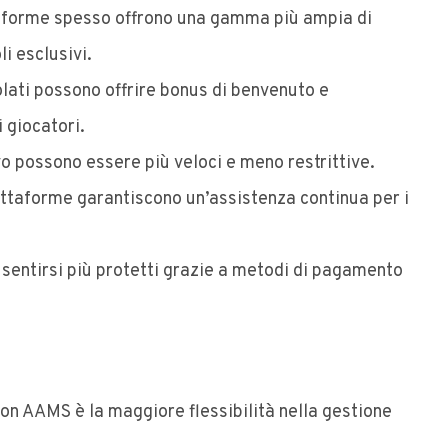
forme spesso offrono una gamma più ampia di
li esclusivi.
olati possono offrire bonus di benvenuto e
 giocatori.
o possono essere più veloci e meno restrittive.
ttaforme garantiscono un’assistenza continua per i
 sentirsi più protetti grazie a metodi di pagamento
e
non AAMS è la maggiore flessibilità nella gestione