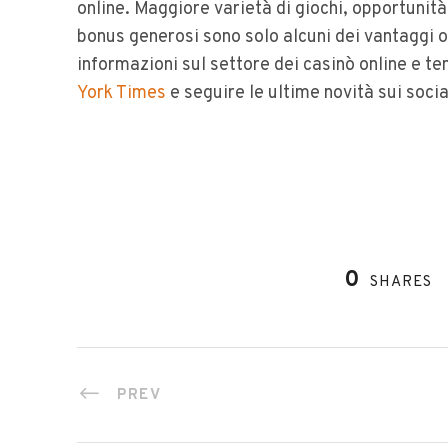
online. Maggiore varietà di giochi, opportunità
bonus generosi sono solo alcuni dei vantaggi o
informazioni sul settore dei casinò online e t
York Times
e seguire le ultime novità sui soc
0
SHARES
PREV