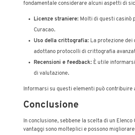
fondamentale considerare alcuni aspetti di si
Licenze straniere:
Molti di questi casinò
Curacao.
Uso della crittografia:
La protezione dei da
adottano protocolli di crittografia avanzat
Recensioni e feedback:
È utile informarsi
di valutazione.
Informarsi su questi elementi può contribuire a
Conclusione
In conclusione, sebbene la scelta di un Elenc
vantaggi sono molteplici e possono migliorare