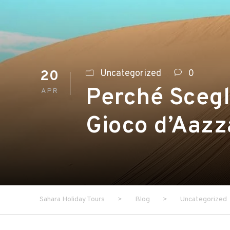
Uncategorized
0
20
Perché Scegl
APR
Gioco d’Aazz
Sahara Holiday Tours
>
Blog
>
Uncategorized