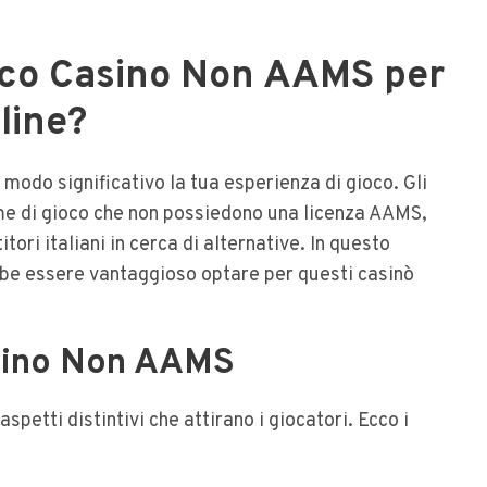
nco Casino Non AAMS per
line?
 modo significativo la tua esperienza di gioco. Gli
e di gioco che non possiedono una licenza AAMS,
ori italiani in cerca di alternative. In questo
ebbe essere vantaggioso optare per questi casinò
asino Non AAMS
etti distintivi che attirano i giocatori. Ecco i