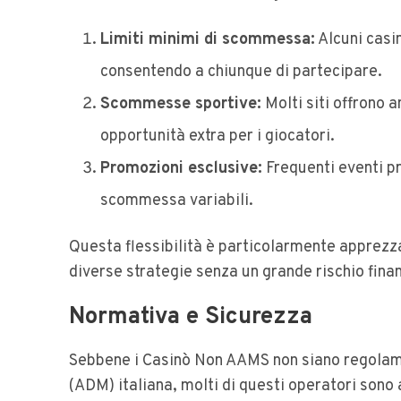
Limiti minimi di scommessa:
Alcuni cas
consentendo a chiunque di partecipare.
Scommesse sportive:
Molti siti offrono 
opportunità extra per i giocatori.
Promozioni esclusive:
Frequenti eventi pr
scommessa variabili.
Questa flessibilità è particolarmente apprezza
diverse strategie senza un grande rischio finan
Normativa e Sicurezza
Sebbene i Casinò Non AAMS non siano regolame
(ADM) italiana, molti di questi operatori sono a