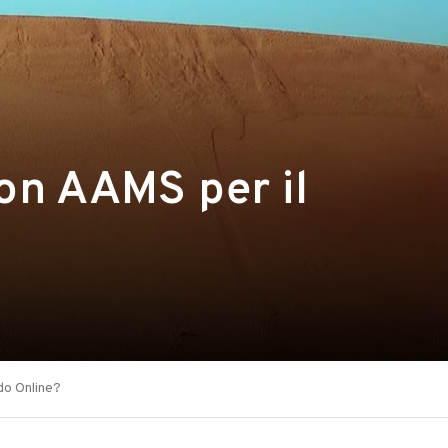
on AAMS per il
do Online?