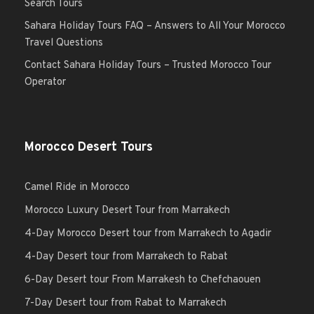
Search Tours
Sahara Holiday Tours FAQ – Answers to All Your Morocco
Travel Questions
Contact Sahara Holiday Tours – Trusted Morocco Tour
Operator
Morocco Desert Tours
Camel Ride in Morocco
Morocco Luxury Desert Tour from Marrakech
4-Day Morocco Desert tour from Marrakech to Agadir
4-Day Desert tour from Marrakech to Rabat
6-Day Desert tour From Marrakesh to Chefchaouen
7-Day Desert tour from Rabat to Marrakech