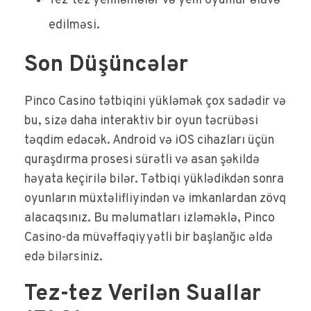
Tez-tez yeniləmələr və yeni oyunlar əlavə
edilməsi.
Son Düşüncələr
Pinco Casino tətbiqini yükləmək çox sadədir və
bu, sizə daha interaktiv bir oyun təcrübəsi
təqdim edəcək. Android və iOS cihazları üçün
quraşdırma prosesi sürətli və asan şəkildə
həyata keçirilə bilər. Tətbiqi yüklədikdən sonra
oyunların müxtəlifliyindən və imkanlardan zövq
alacaqsınız. Bu məlumatları izləməklə, Pinco
Casino-da müvəffəqiyyətli bir başlanğıc əldə
edə bilərsiniz.
Tez-tez Verilən Suallar