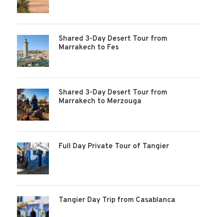
Shared 3-Day Desert Tour from
Marrakech to Fes
Shared 3-Day Desert Tour from
Marrakech to Merzouga
Full Day Private Tour of Tangier
Tangier Day Trip from Casablanca