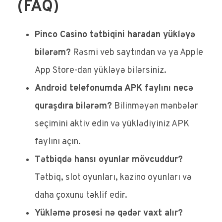
(FAQ)
Pinco Casino tətbiqini haradan yükləyə
bilərəm?
Rəsmi veb saytından və ya Apple
App Store-dan yükləyə bilərsiniz.
Android telefonumda APK faylını necə
quraşdıra bilərəm?
Bilinməyən mənbələr
seçimini aktiv edin və yüklədiyiniz APK
faylını açın.
Tətbiqdə hansı oyunlar mövcuddur?
Tətbiq, slot oyunları, kazino oyunları və
daha çoxunu təklif edir.
Yükləmə prosesi nə qədər vaxt alır?