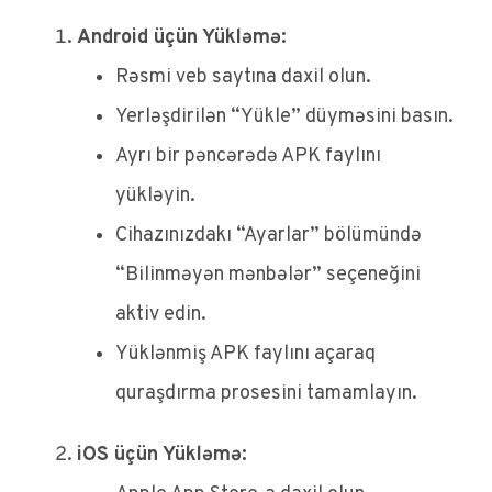
Android üçün Yükləmə:
Rəsmi veb saytına daxil olun.
Yerləşdirilən “Yükle” düyməsini basın.
Ayrı bir pəncərədə APK faylını
yükləyin.
Cihazınızdakı “Ayarlar” bölümündə
“Bilinməyən mənbələr” seçeneğini
aktiv edin.
Yüklənmiş APK faylını açaraq
quraşdırma prosesini tamamlayın.
iOS üçün Yükləmə: