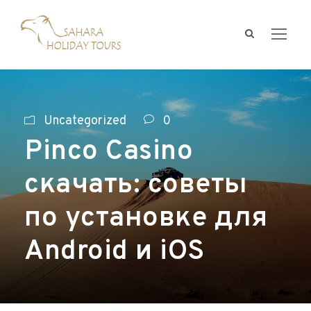
Uncategorized
0
Pinco Casino
скачать: советы
по установке для
Android и iOS