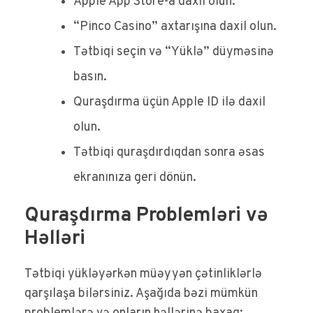
Apple App Store-a daxil olun.
“Pinco Casino” axtarışına daxil olun.
Tətbiqi seçin və “Yüklə” düyməsinə
basın.
Quraşdırma üçün Apple ID ilə daxil
olun.
Tətbiqi quraşdırdıqdan sonra əsas
ekranınıza geri dönün.
Quraşdırma Problemləri və
Həlləri
Tətbiqi yükləyərkən müəyyən çətinliklərlə
qarşılaşa bilərsiniz. Aşağıda bəzi mümkün