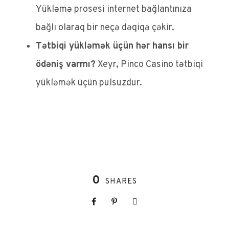
Yükləmə prosesi internet bağlantınıza
bağlı olaraq bir neçə dəqiqə çəkir.
Tətbiqi yükləmək üçün hər hansı bir
ödəniş varmı?
Xeyr, Pinco Casino tətbiqi
yükləmək üçün pulsuzdur.
0
SHARES