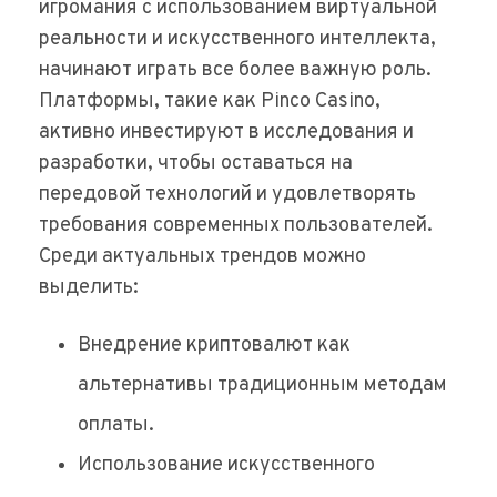
игромания с использованием виртуальной
реальности и искусственного интеллекта,
начинают играть все более важную роль.
Платформы, такие как Pinco Casino,
активно инвестируют в исследования и
разработки, чтобы оставаться на
передовой технологий и удовлетворять
требования современных пользователей.
Среди актуальных трендов можно
выделить:
Внедрение криптовалют как
альтернативы традиционным методам
оплаты.
Использование искусственного