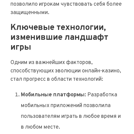
позволило игрокам чувствовать себя более
защищенными.
Ключевые технологии,
изменившие ландшафт
игры
Одним из важнейших факторов,
способствующих эволюции онлайн-казино,
стал прогресс в области технологий:
Мобильные платформы:
Разработка
мобильных приложений позволила
пользователям играть в любое время и
в любом месте.