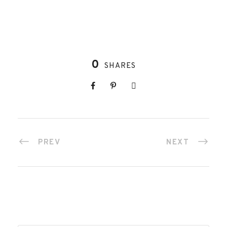
0
SHARES
PREV
NEXT