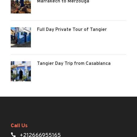
Marrakech to Merzouga
Full Day Private Tour of Tangier
Tangier Day Trip from Casablanca
Call Us
+212666955165