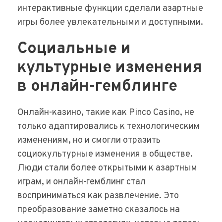
интерактивные функции сделали азартные
игры более увлекательными и доступными.
Социальные и
культурные изменения
в онлайн-гемблинге
Онлайн-казино, такие как Pinco Casino, не
только адаптировались к технологическим
изменениям, но и смогли отразить
социокультурные изменения в обществе.
Люди стали более открытыми к азартным
играм, и онлайн-гемблинг стал
восприниматься как развлечение. Это
преобразование заметно сказалось на