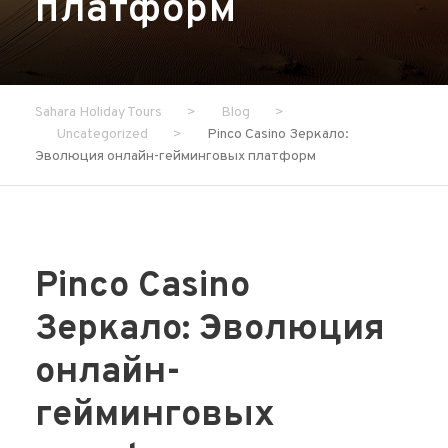
платформ
Sahara Holiday Tours
>
Blog
>
Uncategorized
>
Pinco Casino Зеркало:
Эволюция онлайн-гейминговых платформ
Pinco Casino
Зеркало: Эволюция
онлайн-
гейминговых