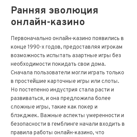
Ранняя эволюция
онлайн-казино
Первоначально онлайн-казино появились в
конце 1990-х годов, предоставляя игрокам
возможность испытать азартные игры без
необходимости покидать свои дома.
Сначала пользователи могли играть только
в простейшие карточные игры или слоты.
Но постепенно индустрия стала расти и
развиваться, и она предложила более
сложные игры, такие как покер и
блэкджек. Важные аспекты умеренности и
безопасности в гемблинге начали входить в
правила работы онлайн-казино, что