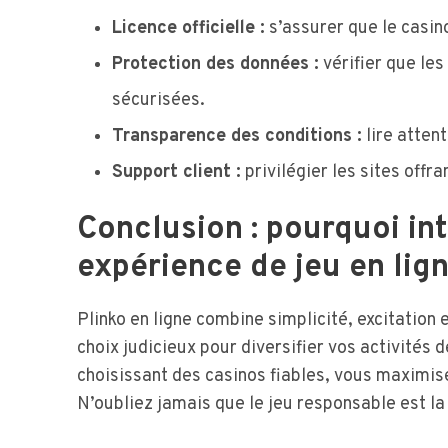
Licence officielle :
s’assurer que le casin
Protection des données :
vérifier que les
sécurisées.
Transparence des conditions :
lire atten
Support client :
privilégier les sites offr
Conclusion : pourquoi in
expérience de jeu en lign
Plinko en ligne combine simplicité, excitation e
choix judicieux pour diversifier vos activités
choisissant des casinos fiables, vous maximise
N’oubliez jamais que le jeu responsable est la