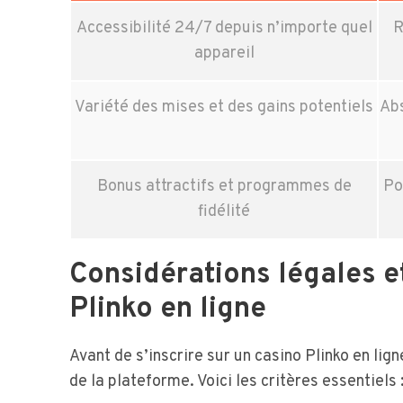
Accessibilité 24/7 depuis n’importe quel
R
appareil
Variété des mises et des gains potentiels
Abs
Bonus attractifs et programmes de
Po
fidélité
Considérations légales e
Plinko en ligne
Avant de s’inscrire sur un casino Plinko en ligne,
de la plateforme. Voici les critères essentiels 