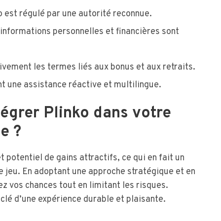
o est régulé par une autorité reconnue.
 informations personnelles et financières sont
tivement les termes liés aux bonus et aux retraits.
ant une assistance réactive et multilingue.
tégrer Plinko dans votre
e ?
t potentiel de gains attractifs, ce qui en fait un
 de jeu. En adoptant une approche stratégique et en
z vos chances tout en limitant les risques.
 clé d’une expérience durable et plaisante.