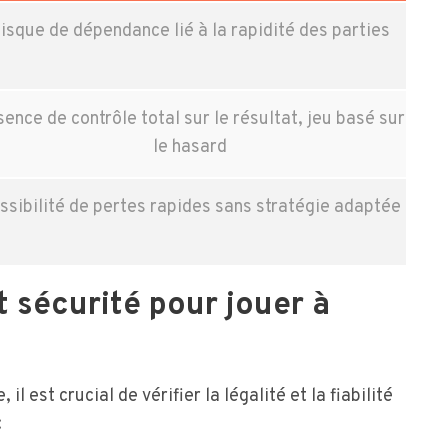
isque de dépendance lié à la rapidité des parties
ence de contrôle total sur le résultat, jeu basé sur
le hasard
ssibilité de pertes rapides sans stratégie adaptée
t sécurité pour jouer à
 il est crucial de vérifier la légalité et la fiabilité
: