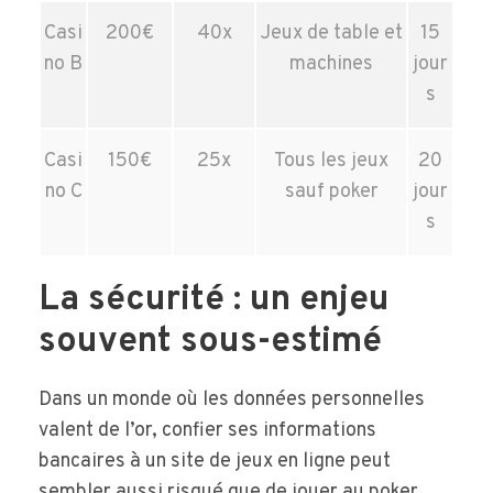
Casi
200€
40x
Jeux de table et
15
no B
machines
jour
s
Casi
150€
25x
Tous les jeux
20
no C
sauf poker
jour
s
La sécurité : un enjeu
souvent sous-estimé
Dans un monde où les données personnelles
valent de l’or, confier ses informations
bancaires à un site de jeux en ligne peut
sembler aussi risqué que de jouer au poker