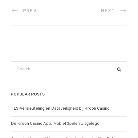
PREV
NEXT
POPULAR POSTS
TLS-Versleuteling en Dataveiligheid bij Kroon Casino
De Kroon Casino App: Mobiel Spelen Uitgelegd