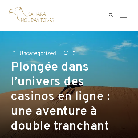
Uncategorized
0
Plongée dans
l’univers des
casinos en ligne :
une aventure à
double tranchant