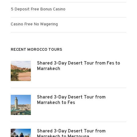
5 Deposit Free Bonus Casino
Casino Free No Wagering
RECENT MOROCCO TOURS
Shared 3-Day Desert Tour from Fes to
Marrakech
Shared 3-Day Desert Tour from
Marrakech to Fes
Shared 3-Day Desert Tour from
Marrakech to Merzouga