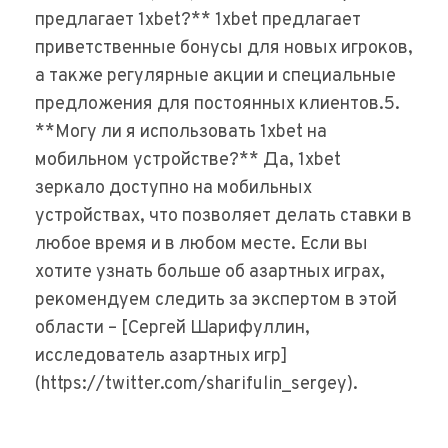
предлагает 1xbet?** 1xbet предлагает
приветственные бонусы для новых игроков,
а также регулярные акции и специальные
предложения для постоянных клиентов.5.
**Могу ли я использовать 1xbet на
мобильном устройстве?** Да, 1xbet
зеркало доступно на мобильных
устройствах, что позволяет делать ставки в
любое время и в любом месте. Если вы
хотите узнать больше об азартных играх,
рекомендуем следить за экспертом в этой
области – [Сергей Шарифуллин,
исследователь азартных игр]
(https://twitter.com/sharifulin_sergey).