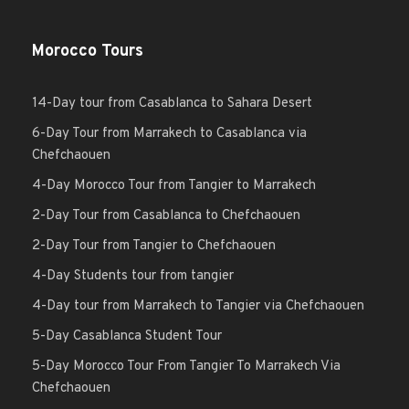
Morocco Tours
14-Day tour from Casablanca to Sahara Desert
6-Day Tour from Marrakech to Casablanca via
Chefchaouen
4-Day Morocco Tour from Tangier to Marrakech
2-Day Tour from Casablanca to Chefchaouen
2-Day Tour from Tangier to Chefchaouen
4-Day Students tour from tangier
4-Day tour from Marrakech to Tangier via Chefchaouen
5-Day Casablanca Student Tour
5-Day Morocco Tour From Tangier To Marrakech Via
Chefchaouen