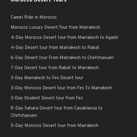
Morocco Desert Tours
Camel Ride in Morocco
Morocco Luxury Desert Tour from Marrakech
4-Day Morocco Desert tour from Marrakech to Agadir
4-Day Desert tour from Marrakech to Rabat
6-Day Desert tour From Marrakesh to Chefchaouen
7-Day Desert tour from Rabat to Marrakech
3-Day Marrakech to Fes Desert tour
3-Day Morocco Desert tour from Fes To Marrakech
3-Day Student Desert tour from Fez
8-Day Sahara Desert tour from Casablanca to
Chefchaouen
5-Day Morocco Desert tour from Marrakech