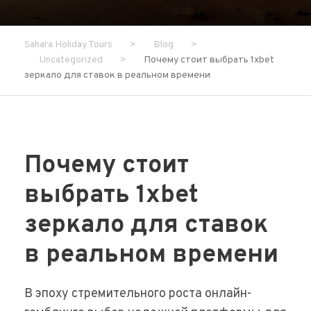
Sahara Holiday Tours
>
Blog
>
Uncategorized
>
Почему стоит выбрать 1xbet
зеркало для ставок в реальном времени
Почему стоит
выбрать 1xbet
зеркало для ставок
в реальном времени
В эпоху стремительного роста онлайн-