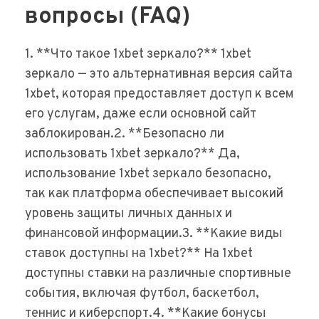
вопросы (FAQ)
1. **Что такое 1xbet зеркало?** 1xbet
зеркало — это альтернативная версия сайта
1xbet, которая предоставляет доступ к всем
его услугам, даже если основной сайт
заблокирован.2. **Безопасно ли
использовать 1xbet зеркало?** Да,
использование 1xbet зеркало безопасно,
так как платформа обеспечивает высокий
уровень защиты личных данных и
финансовой информации.3. **Какие виды
ставок доступны на 1xbet?** На 1xbet
доступны ставки на различные спортивные
события, включая футбол, баскетбол,
теннис и киберспорт.4. **Какие бонусы