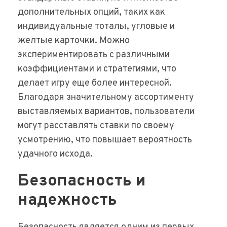
дополнительных опций, таких как
индивидуальные тоталы, угловые и
желтые карточки. Можно
экспериментировать с различными
коэффициентами и стратегиями, что
делает игру еще более интересной.
Благодаря значительному ассортименту
выставляемых вариантов, пользователи
могут расставлять ставки по своему
усмотрению, что повышает вероятность
удачного исхода.
Безопасность и
надежность