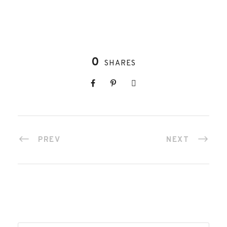
0
SHARES
PREV
NEXT