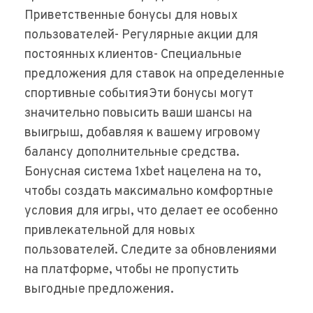
Приветственные бонусы для новых
пользователей- Регулярные акции для
постоянных клиентов- Специальные
предложения для ставок на определенные
спортивные событияЭти бонусы могут
значительно повысить ваши шансы на
выигрыш, добавляя к вашему игровому
балансу дополнительные средства.
Бонусная система 1xbet нацелена на то,
чтобы создать максимально комфортные
условия для игры, что делает ее особенно
привлекательной для новых
пользователей. Следите за обновлениями
на платформе, чтобы не пропустить
выгодные предложения.