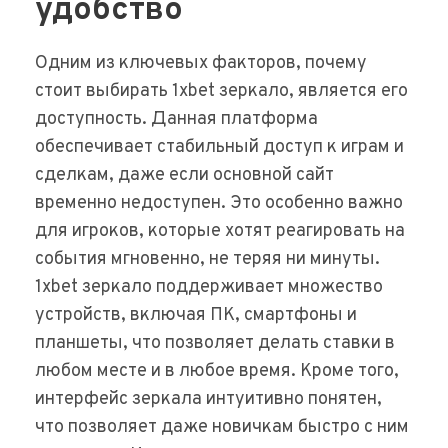
удобство
Одним из ключевых факторов, почему
стоит выбирать 1xbet зеркало, является его
доступность. Данная платформа
обеспечивает стабильный доступ к играм и
сделкам, даже если основной сайт
временно недоступен. Это особенно важно
для игроков, которые хотят реагировать на
события мгновенно, не теряя ни минуты.
1xbet зеркало поддерживает множество
устройств, включая ПК, смартфоны и
планшеты, что позволяет делать ставки в
любом месте и в любое время. Кроме того,
интерфейс зеркала интуитивно понятен,
что позволяет даже новичкам быстро с ним