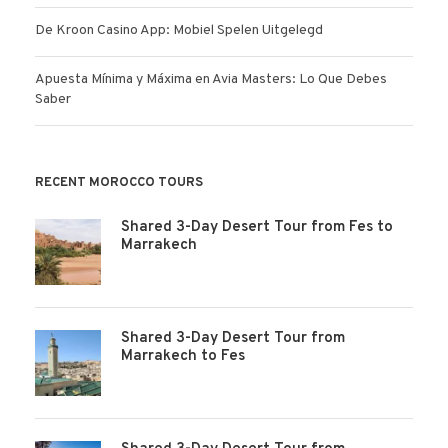
De Kroon Casino App: Mobiel Spelen Uitgelegd
Apuesta Mínima y Máxima en Avia Masters: Lo Que Debes
Saber
RECENT MOROCCO TOURS
Shared 3-Day Desert Tour from Fes to
Marrakech
Shared 3-Day Desert Tour from
Marrakech to Fes