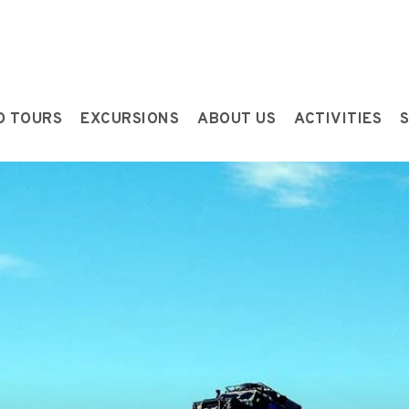
 TOURS
EXCURSIONS
ABOUT US
ACTIVITIES