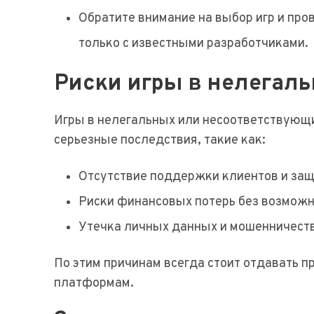
Обратите внимание на выбор игр и пр
только с известными разработчиками.
Риски игры в нелегал
Игры в нелегальных или несоответствующи
серьезные последствия, такие как:
Отсутствие поддержки клиентов и защ
Риски финансовых потерь без возможн
Утечка личных данных и мошенничеств
По этим причинам всегда стоит отдавать
платформам.