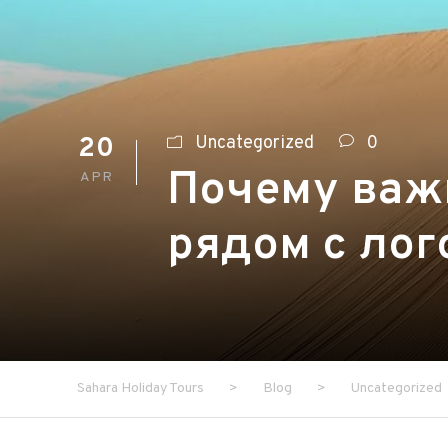
Uncategorized
0
20
Почему важ
APR
рядом с лог
Sahara Holiday Tours
>
Blog
>
Uncategorized