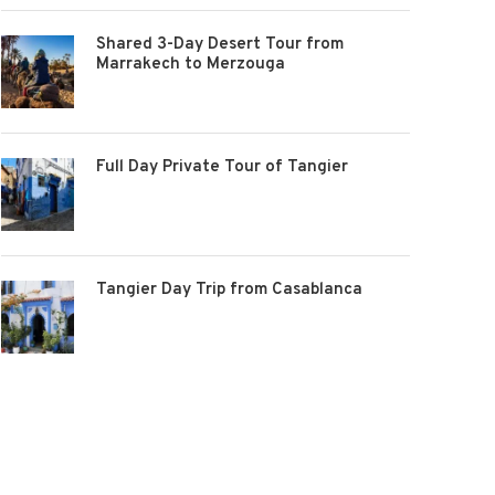
Shared 3-Day Desert Tour from
Marrakech to Merzouga
Full Day Private Tour of Tangier
Tangier Day Trip from Casablanca