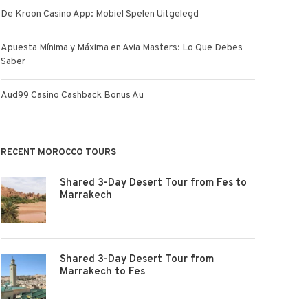
De Kroon Casino App: Mobiel Spelen Uitgelegd
Apuesta Mínima y Máxima en Avia Masters: Lo Que Debes
Saber
Aud99 Casino Cashback Bonus Au
RECENT MOROCCO TOURS
Shared 3-Day Desert Tour from Fes to
Marrakech
Shared 3-Day Desert Tour from
Marrakech to Fes