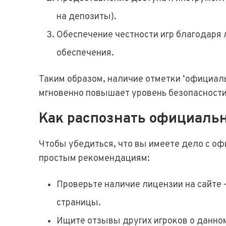
на депозиты).
Обеспечение честности игр благодаря
обеспечения.
Таким образом, наличие отметки ‘официал
мгновенно повышает уровень безопасности
Как распознать официальн
Чтобы убедиться, что вы имеете дело с о
простым рекомендациям:
Проверьте наличие лицензии на сайте 
страницы.
Ищите отзывы других игроков о данно