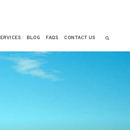
SERVICES
BLOG
FAQS
CONTACT US