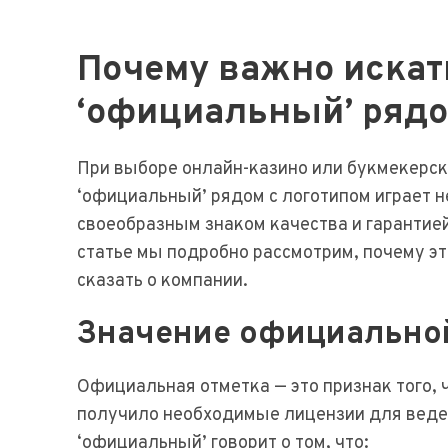
Почему важно искат
‘официальный’ рядом
При выборе онлайн-казино или букмекерско
‘официальный’ рядом с логотипом играет 
своеобразным знаком качества и гарантие
статье мы подробно рассмотрим, почему эт
сказать о компании.
Значение официально
Официальная отметка — это признак того, 
получило необходимые лицензии для веде
‘официальный’ говорит о том, что: