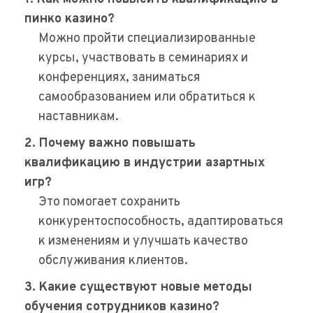
пинко казино?
Можно пройти специализированные
курсы, участвовать в семинариях и
конференциях, заниматься
самообразованием или обратиться к
наставникам.
2. Почему важно повышать
квалификацию в индустрии азартных
игр?
Это помогает сохранить
конкурентоспособность, адаптироваться
к изменениям и улучшать качество
обслуживания клиентов.
3. Какие существуют новые методы
обучения сотрудников казино?