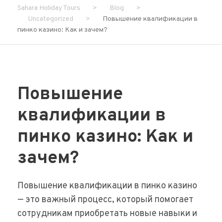
Sahara Holiday Tours
>
Blog
>
Uncategorized
>
Повышение квалификации в
пинко казино: Как и зачем?
Повышение
квалификации в
пинко казино: Как и
зачем?
Повышение квалификации в пинко казино
— это важный процесс, который помогает
сотрудникам приобретать новые навыки и