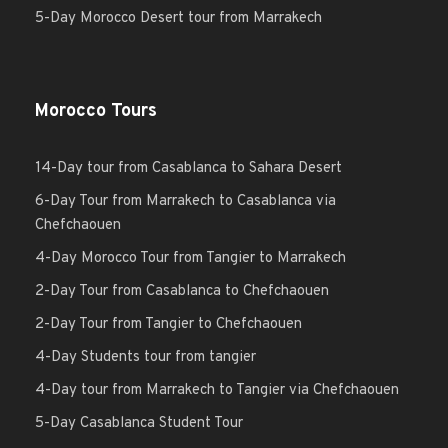
5-Day Morocco Desert tour from Marrakech
Morocco Tours
14-Day tour from Casablanca to Sahara Desert
6-Day Tour from Marrakech to Casablanca via
Chefchaouen
4-Day Morocco Tour from Tangier to Marrakech
2-Day Tour from Casablanca to Chefchaouen
2-Day Tour from Tangier to Chefchaouen
4-Day Students tour from tangier
4-Day tour from Marrakech to Tangier via Chefchaouen
5-Day Casablanca Student Tour