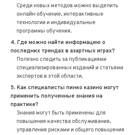
Среди новых методов можно выделить
онлайн-обучение, интерактивные
технологии и индивидуальные
программы обучения.
4. Где можно найти информацию о
последних трендах в азартных играх?
Полезно следить за публикациями
специализированных изданий и статьями
экспертов в этой области.
5. Как специалисты пинко казино могут
применить полученные знания на
практике?
Знания могут быть применены для
повышения качества обслуживания,
управления рисками и общего повышения