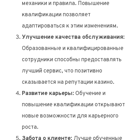
механики и правила. Повышение
квалификации позволяет
адаптироваться к этим изменениям.
Улучшение качества обслуживания:
Образованные и квалифицированные
сотрудники способны предоставлять
лучший сервис, что позитивно
сказывается на репутации казино.
Развитие карьеры:
Обучение и
повышение квалификации открывают
новые возможности для карьерного
роста.
Забота о клиенте:
Лучше обученные