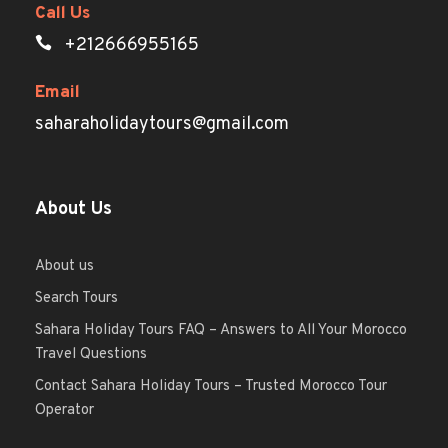
Call Us
+212666955165
Email
saharaholidaytours@gmail.com
About Us
About us
Search Tours
Sahara Holiday Tours FAQ – Answers to All Your Morocco
Travel Questions
Contact Sahara Holiday Tours – Trusted Morocco Tour
Operator