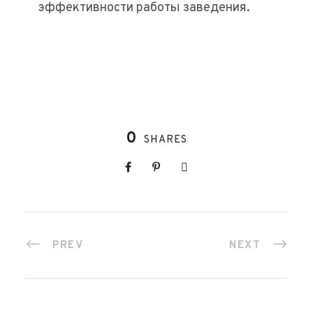
эффективности работы заведения.
0
SHARES
PREV
NEXT