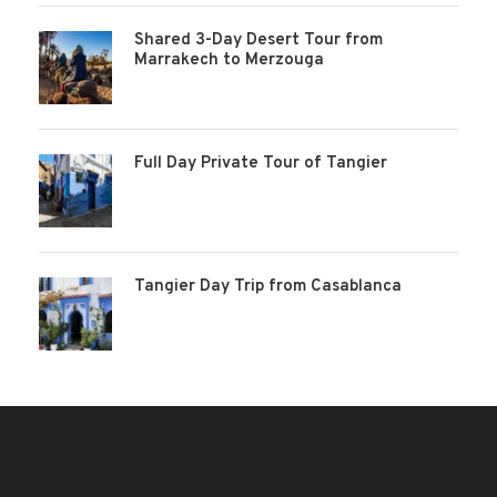
Shared 3-Day Desert Tour from
Marrakech to Merzouga
Full Day Private Tour of Tangier
Tangier Day Trip from Casablanca