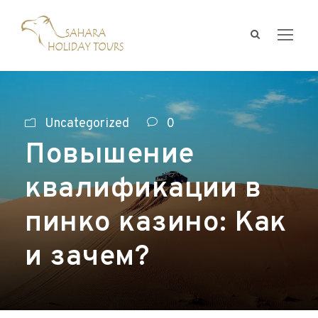
Uncategorized
0
Повышение
квалификации в
пинко казино: Как
и зачем?