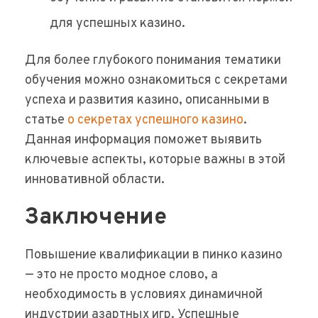
для успешных казино.
Для более глубокого понимания тематики
обучения можно ознакомиться с секретами
успеха и развития казино, описанными в
статье
о секретах успешного казино
.
Данная информация поможет выявить
ключевые аспекты, которые важны в этой
инновативной области.
Заключение
Повышение квалификации в пинко казино
— это не просто модное слово, а
необходимость в условиях динамичной
индустрии азартных игр. Успешные