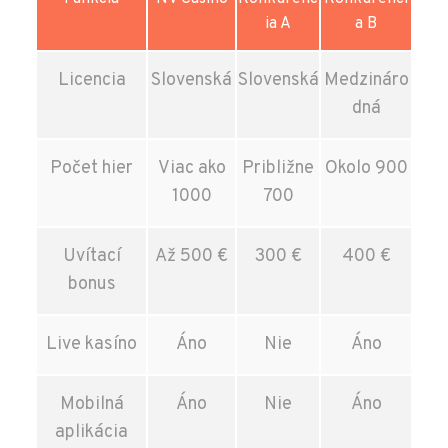
ia A
a B
Licencia
Slovenská
Slovenská
Medzináro
dná
Počet hier
Viac ako
Približne
Okolo 900
1000
700
Uvítací
Až 500 €
300 €
400 €
bonus
Live kasíno
Áno
Nie
Áno
Mobilná
Áno
Nie
Áno
aplikácia