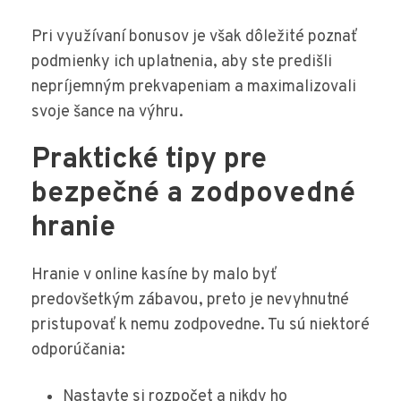
Pri využívaní bonusov je však dôležité poznať
podmienky ich uplatnenia, aby ste predišli
nepríjemným prekvapeniam a maximalizovali
svoje šance na výhru.
Praktické tipy pre
bezpečné a zodpovedné
hranie
Hranie v online kasíne by malo byť
predovšetkým zábavou, preto je nevyhnutné
pristupovať k nemu zodpovedne. Tu sú niektoré
odporúčania:
Nastavte si rozpočet a nikdy ho