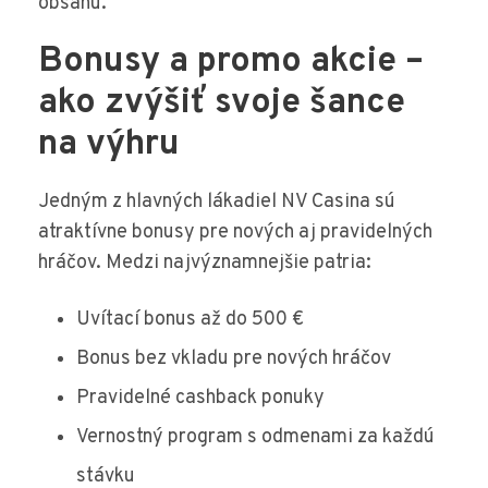
obsahu.
Bonusy a promo akcie –
ako zvýšiť svoje šance
na výhru
Jedným z hlavných lákadiel NV Casina sú
atraktívne bonusy pre nových aj pravidelných
hráčov. Medzi najvýznamnejšie patria:
Uvítací bonus až do 500 €
Bonus bez vkladu pre nových hráčov
Pravidelné cashback ponuky
Vernostný program s odmenami za každú
stávku