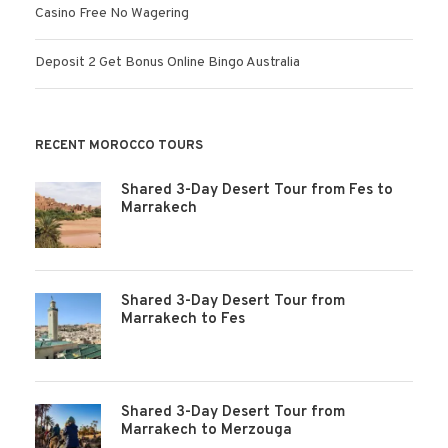
Casino Free No Wagering
Deposit 2 Get Bonus Online Bingo Australia
RECENT MOROCCO TOURS
Shared 3-Day Desert Tour from Fes to
Marrakech
Shared 3-Day Desert Tour from
Marrakech to Fes
Shared 3-Day Desert Tour from
Marrakech to Merzouga