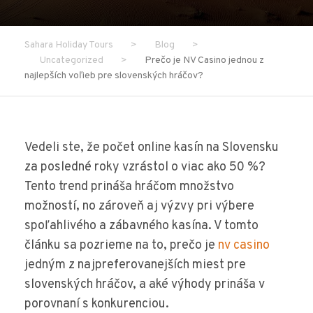
Sahara Holiday Tours
>
Blog
>
Uncategorized
>
Prečo je NV Casino jednou z
najlepších voľieb pre slovenských hráčov?
Vedeli ste, že počet online kasín na Slovensku
za posledné roky vzrástol o viac ako 50 %?
Tento trend prináša hráčom množstvo
možností, no zároveň aj výzvy pri výbere
spoľahlivého a zábavného kasína. V tomto
článku sa pozrieme na to, prečo je
nv casino
jedným z najpreferovanejších miest pre
slovenských hráčov, a aké výhody prináša v
porovnaní s konkurenciou.