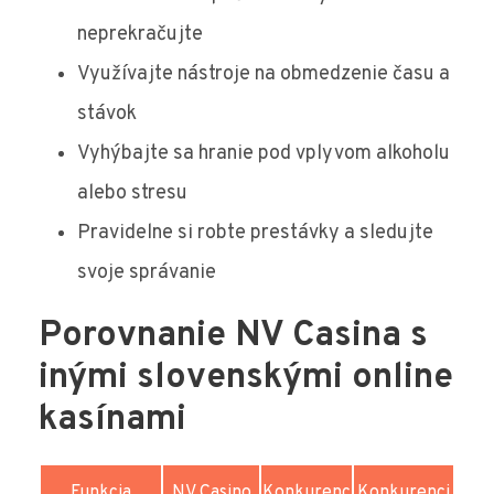
neprekračujte
Využívajte nástroje na obmedzenie času a
stávok
Vyhýbajte sa hranie pod vplyvom alkoholu
alebo stresu
Pravidelne si robte prestávky a sledujte
svoje správanie
Porovnanie NV Casina s
inými slovenskými online
kasínami
Funkcia
NV Casino
Konkurenc
Konkurenci