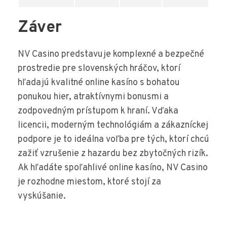
Záver
NV Casino predstavuje komplexné a bezpečné
prostredie pre slovenských hráčov, ktorí
hľadajú kvalitné online kasíno s bohatou
ponukou hier, atraktívnymi bonusmi a
zodpovedným prístupom k hraní. Vďaka
licencii, moderným technológiám a zákazníckej
podpore je to ideálna voľba pre tých, ktorí chcú
zažiť vzrušenie z hazardu bez zbytočných rizík.
Ak hľadáte spoľahlivé online kasíno, NV Casino
je rozhodne miestom, ktoré stojí za
vyskúšanie.