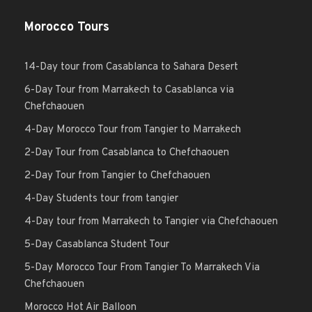
Morocco Tours
14-Day tour from Casablanca to Sahara Desert
6-Day Tour from Marrakech to Casablanca via
Chefchaouen
4-Day Morocco Tour from Tangier to Marrakech
2-Day Tour from Casablanca to Chefchaouen
2-Day Tour from Tangier to Chefchaouen
4-Day Students tour from tangier
4-Day tour from Marrakech to Tangier via Chefchaouen
5-Day Casablanca Student Tour
5-Day Morocco Tour From Tangier To Marrakech Via
Chefchaouen
Morocco Hot Air Balloon