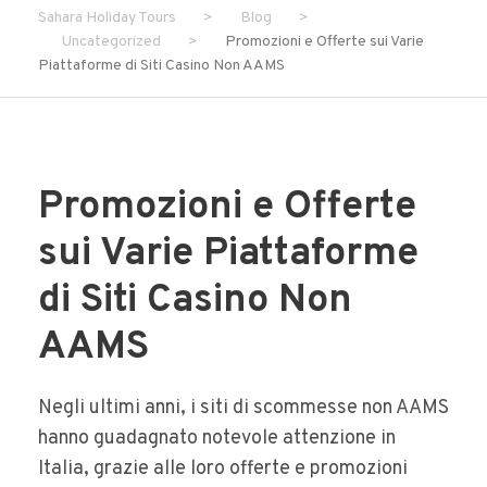
Sahara Holiday Tours
>
Blog
>
Uncategorized
>
Promozioni e Offerte sui Varie
Piattaforme di Siti Casino Non AAMS
Promozioni e Offerte
sui Varie Piattaforme
di Siti Casino Non
AAMS
Negli ultimi anni, i siti di scommesse non AAMS
hanno guadagnato notevole attenzione in
Italia, grazie alle loro offerte e promozioni