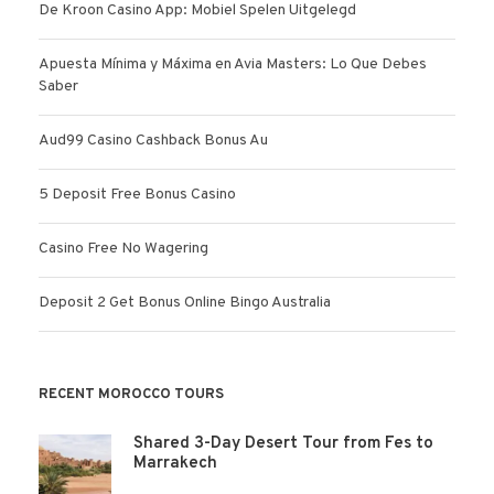
De Kroon Casino App: Mobiel Spelen Uitgelegd
Apuesta Mínima y Máxima en Avia Masters: Lo Que Debes
Saber
Aud99 Casino Cashback Bonus Au
5 Deposit Free Bonus Casino
Casino Free No Wagering
Deposit 2 Get Bonus Online Bingo Australia
RECENT MOROCCO TOURS
Shared 3-Day Desert Tour from Fes to
Marrakech