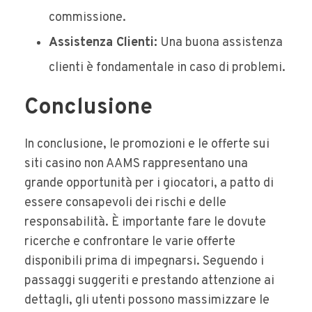
commissione.
Assistenza Clienti:
Una buona assistenza
clienti è fondamentale in caso di problemi.
Conclusione
In conclusione, le promozioni e le offerte sui
siti casino non AAMS rappresentano una
grande opportunità per i giocatori, a patto di
essere consapevoli dei rischi e delle
responsabilità. È importante fare le dovute
ricerche e confrontare le varie offerte
disponibili prima di impegnarsi. Seguendo i
passaggi suggeriti e prestando attenzione ai
dettagli, gli utenti possono massimizzare le