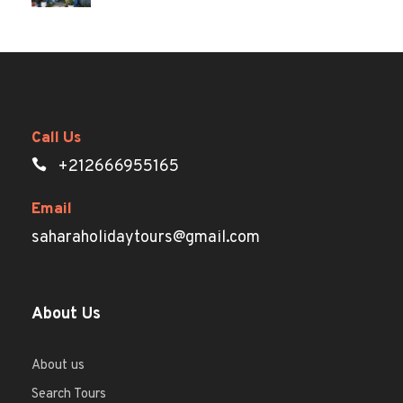
Call Us
+212666955165
Email
saharaholidaytours@gmail.com
About Us
About us
Search Tours