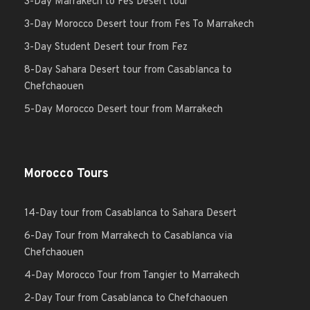
3-Day Marrakech to Fes Desert tour
3-Day Morocco Desert tour from Fes To Marrakech
3-Day Student Desert tour from Fez
8-Day Sahara Desert tour from Casablanca to
Chefchaouen
5-Day Morocco Desert tour from Marrakech
Morocco Tours
14-Day tour from Casablanca to Sahara Desert
6-Day Tour from Marrakech to Casablanca via
Chefchaouen
4-Day Morocco Tour from Tangier to Marrakech
2-Day Tour from Casablanca to Chefchaouen