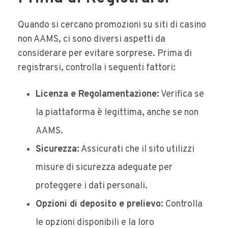
Quando si cercano promozioni su siti di casino
non AAMS, ci sono diversi aspetti da
considerare per evitare sorprese. Prima di
registrarsi, controlla i seguenti fattori:
Licenza e Regolamentazione:
Verifica se
la piattaforma è legittima, anche se non
AAMS.
Sicurezza:
Assicurati che il sito utilizzi
misure di sicurezza adeguate per
proteggere i dati personali.
Opzioni di deposito e prelievo:
Controlla
le opzioni disponibili e la loro