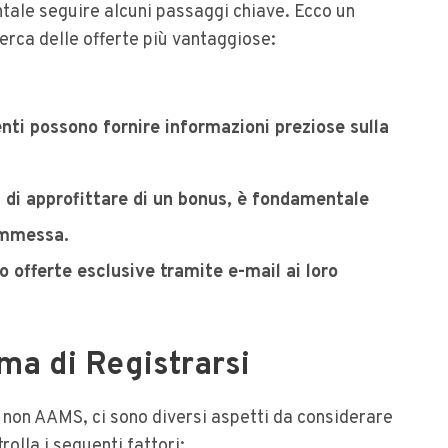
ntale seguire alcuni passaggi chiave. Ecco un
erca delle offerte più vantaggiose:
enti possono fornire informazioni preziose sulla
di approfittare di un bonus, è fondamentale
commessa.
no offerte esclusive tramite e-mail ai loro
ma di Registrarsi
 non AAMS, ci sono diversi aspetti da considerare
rolla i seguenti fattori: