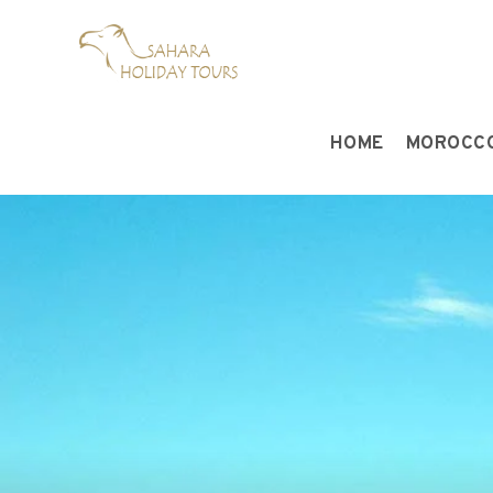
HOME
MOROCCO