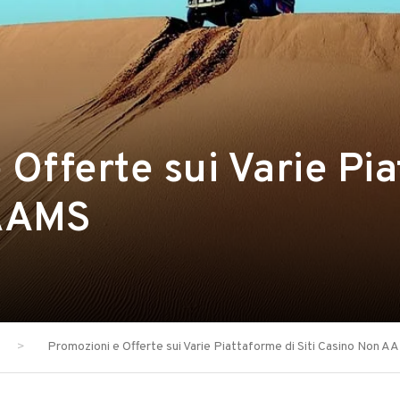
Offerte sui Varie Pia
 AAMS
>
Promozioni e Offerte sui Varie Piattaforme di Siti Casino Non A