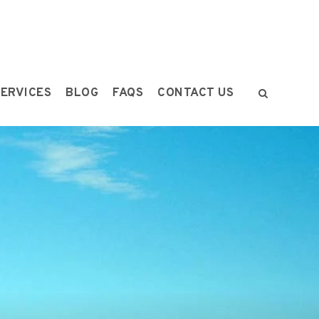
SERVICES
BLOG
FAQS
CONTACT US