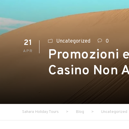
Uncategorized
0
21
Promozioni e 
APR
Casino Non
Sahara Holiday Tours
>
Blog
>
Uncategorized