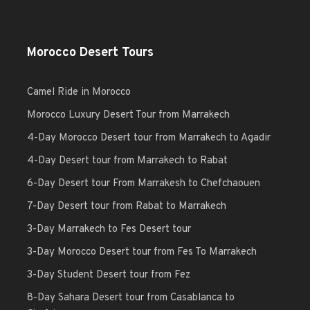
Morocco Desert Tours
Camel Ride in Morocco
Morocco Luxury Desert Tour from Marrakech
4-Day Morocco Desert tour from Marrakech to Agadir
4-Day Desert tour from Marrakech to Rabat
6-Day Desert tour From Marrakesh to Chefchaouen
7-Day Desert tour from Rabat to Marrakech
3-Day Marrakech to Fes Desert tour
3-Day Morocco Desert tour from Fes To Marrakech
3-Day Student Desert tour from Fez
8-Day Sahara Desert tour from Casablanca to