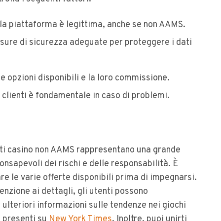
 la piattaforma è legittima, anche se non AAMS.
misure di sicurezza adeguate per proteggere i dati
le opzioni disponibili e la loro commissione.
clienti è fondamentale in caso di problemi.
 siti casino non AAMS rappresentano una grande
onsapevoli dei rischi e delle responsabilità. È
e le varie offerte disponibili prima di impegnarsi.
nzione ai dettagli, gli utenti possono
 ulteriori informazioni sulle tendenze nei giochi
i presenti su
New York Times
. Inoltre, puoi unirti