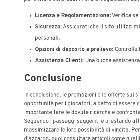
Licenza e Regolamentazione:
Verifica se
Sicurezza:
Assicurati che il sito utilizzi 
personali.
Opzioni di deposito e prelievo:
Controlla 
Assistenza Clienti:
Una buona assistenza 
Conclusione
In conclusione, le promozioni e le offerte sui
opportunità per i giocatori, a patto di essere c
importante fare le dovute ricerche e confrontar
Seguendo i passaggi suggeriti e prestando atte
massimizzare le loro possibilità di vincita. Per
d’azzardo, puoi consultare articoli come quell