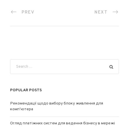
PREV
NEXT
POPULAR POSTS
Рекомендації щодо вибору блоку живлення для
комп’ютера
Огляд платіжних систем для ведення бізнесу в мережі