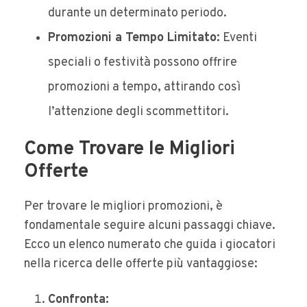
durante un determinato periodo.
Promozioni a Tempo Limitato:
Eventi
speciali o festività possono offrire
promozioni a tempo, attirando così
l’attenzione degli scommettitori.
Come Trovare le Migliori
Offerte
Per trovare le migliori promozioni, è
fondamentale seguire alcuni passaggi chiave.
Ecco un elenco numerato che guida i giocatori
nella ricerca delle offerte più vantaggiose:
Confronta: