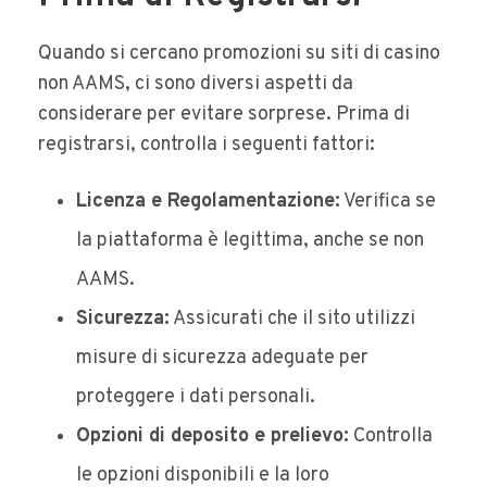
Quando si cercano promozioni su siti di casino
non AAMS, ci sono diversi aspetti da
considerare per evitare sorprese. Prima di
registrarsi, controlla i seguenti fattori:
Licenza e Regolamentazione:
Verifica se
la piattaforma è legittima, anche se non
AAMS.
Sicurezza:
Assicurati che il sito utilizzi
misure di sicurezza adeguate per
proteggere i dati personali.
Opzioni di deposito e prelievo:
Controlla
le opzioni disponibili e la loro