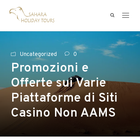
Uncategorized
0
Promozioni e
Offerte sui Varie
Piattaforme di Siti
Casino Non AAMS