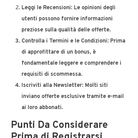
Leggi le Recensioni:
Le opinioni degli
utenti possono fornire informazioni
preziose sulla qualità delle offerte.
Controlla i Termini e le Condizioni:
Prima
di approfittare di un bonus, è
fondamentale leggere e comprendere i
requisiti di scommessa.
Iscriviti alla Newsletter:
Molti siti
inviano offerte esclusive tramite e-mail
ai loro abbonati.
Punti Da Considerare
Prima di Registrarsi